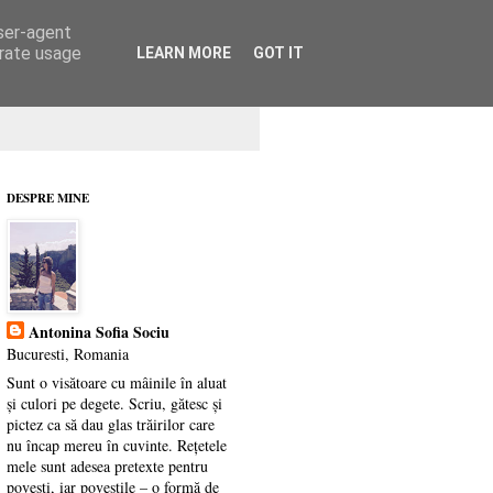
user-agent
erate usage
LEARN MORE
GOT IT
DESPRE MINE
Antonina Sofia Sociu
Bucuresti, Romania
Sunt o visătoare cu mâinile în aluat
și culori pe degete. Scriu, gătesc și
pictez ca să dau glas trăirilor care
nu încap mereu în cuvinte. Rețetele
mele sunt adesea pretexte pentru
povești, iar poveștile – o formă de