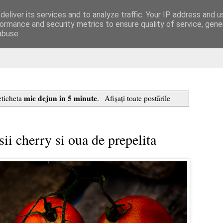
eliver its services and to analyze traffic. Your IP address and 
are
ormance and security metrics to ensure quality of service, gen
abuse.
mic dejun in 5 minute
eticheta
.
Afișați toate postările
sii cherry si oua de prepelita