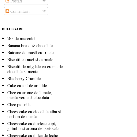
Postări
Comentarii
DULCEGARII
'40' de mucenici
Banana bread & chocolate
Batoane de musli cu fructe
Biscotti cu nuci si curmale
Biscuiti de migdale cu crema de
ciocolata si menta
Blueberry Crumble
Cake cu unt de arahide
Chec cu arome de lamaie,
menta verde si ciocolata
Chec pufosila
Cheesecake cu ciocolata alba si
parfum de menta
Cheesecake cu dovleac copt,
ghimbir si aroma de portocala
Cheesecake cu dulce de leche