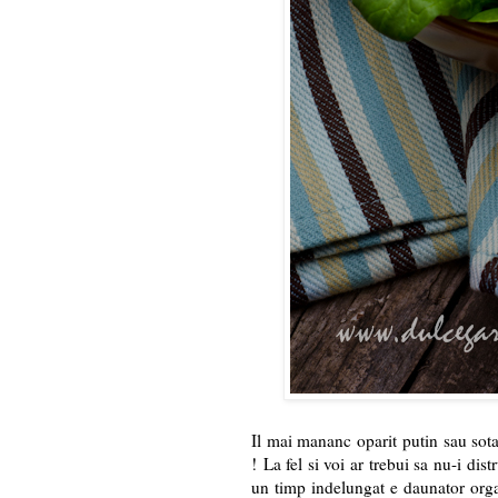
Il mai mananc oparit putin sau sotat
! La fel si voi ar trebui sa nu-i dist
un timp indelungat e daunator orga