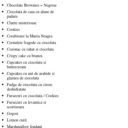
Chocolate Brownies = Negrese
Ciocolata de casa cu alune de
padure
Clatite misterioase
Cookies
Corabioare la Marea Neagra
Cornulete fragede cu ciocolata
Cozonac cu rahat si ciocolata
Crispy cake cu branza
Cupcakes cu ciocolata si
buttercream
Cupcakes cu unt de arahide si
glazura de ciocolata
Fudge de ciocolata cu cirese
deshidratate
Fursecuri cu ciocolata / Cookies
Fursecuri cu levantica si
scortisoara
Gogosi
Lemon curd
Marshmallow fondant