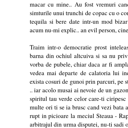
macar cu mine.. Au fost vremuri can
simturile unui trunchi de copac cu o co
tequila si bere date intr-un mod biza
acum nu-mi explic.. an evil person, cine
Traim intr-o democratie prost intel
barna din ochiul altcuiva si sa nu pri
vorba de pubele, chiar daca ar fi ampla
vedea mai departe de calatoria lui in
exista cosuri de gunoi prin parcuri, pe 
.. iar acolo musai ai nevoie de un gazon
spiritul tau verde celor care-ti ciripes
multe ori ti se ia brusc cand vezi bata 
rupt in picioare la meciul Steaua - Rap
arbitrajul din urma disputei, nu-ti sadi 