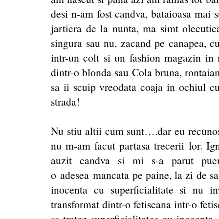
desi n-am fost candva, bataioasa mai s
jartiera de la nunta, ma simt olecutic
singura sau nu, zacand pe canapea, cu
intr-un colt si un fashion magazin i
dintr-o blonda sau Cola bruna, rontaiam
sa ii scuip vreodata coaja in ochiul cu
strada!
Nu stiu altii cum sunt….dar eu recunos
nu m-am facut partasa trecerii lor. I
auzit candva si mi s-a parut puer
o adesea mancata pe paine, la zi de sar
inocenta cu superficialitate si nu 
transformat dintr-o fetiscana intr-o feti
sa tratez superficialitatea cu inocenta.