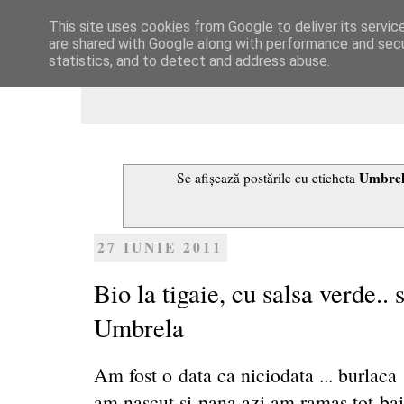
This site uses cookies from Google to deliver its servic
Dulcegarii culinare
are shared with Google along with performance and secur
statistics, and to detect and address abuse.
Umbrel
Se afișează postările cu eticheta
27 IUNIE 2011
Bio la tigaie, cu salsa verde.. 
Umbrela
Am fost o data ca niciodata ... burlaca 
am nascut si pana azi am ramas tot baiat