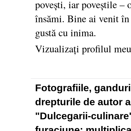
povești, iar poveștile –
însămi. Bine ai venit în
gustă cu inima.
Vizualizați profilul me
Fotografiile, gandur
drepturile de autor a
"Dulcegarii-culinare"
furaciune: multiplic