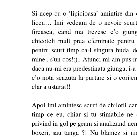
Si-ncep cu o ‘lipicioasa’ amintire din 
liceu… Imi vedeam de o nevoie scurta
fireasca, cand ma trezesc c’o giun
chicoteli mult prea efeminate pentru n
pentru scurt timp ca-i singura buda, d
mine.. s'un cos!:).. Atunci mi-am pus m
daca nu-mi era predestinata giunga, i-a 
c’o nota scazuta la purtare si o corije
clar a usturat!!
Apoi imi amintesc scurt de chilotii car
timp ce eu, chiar si tu stimabile ne
privind in gol pe geam si analizand nenu
boxeri, sau tanga ?! Nu blamez si nic