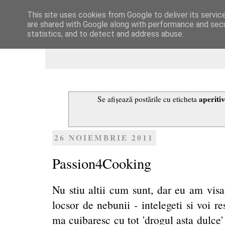
This site uses cookies from Google to deliver its servic
Dulcegarii culinare
are shared with Google along with performance and secur
statistics, and to detect and address abuse.
aperitiv
Se afișează postările cu eticheta
26 NOIEMBRIE 2011
Passion4Cooking
Nu stiu altii cum sunt, dar eu am vis
locsor de nebunii - intelegeti si voi re
ma cuibaresc cu tot 'drogul asta dulce' 