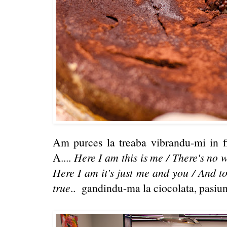
Am purces la treaba vibrandu-mi in fi
A....
Here I am this is me / There's no w
Here I am it's just me and you / And 
true
.. gandindu-ma la ciocolata, pasiune