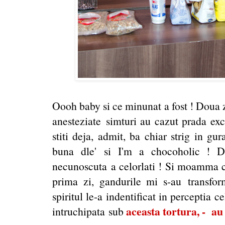
Oooh baby si ce minunat a fost ! Doua zi
anesteziate simturi au cazut prada exci
stiti deja, admit, ba chiar strig in g
buna dle' si I'm a chocoholic ! D
necunoscuta a celorlati ! Si moamma c
prima zi, gandurile mi s-au transform
spiritul le-a indentificat in perceptia 
aceasta tortura, - au
intruchipata sub