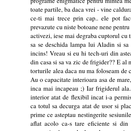
programe enigmatice pentru mintea mea
toate partile, ba daca vrei - vine caldura
ce-ti mai trece prin cap.. ele pot fa
prevazute cu niste botoane nene pentru 
activezi, iese mai degraba cuptorul cu t
sa se deschida lampa lui Aladin si sa 
incins! Vreau si eu hi tech-uri din as
din casa si sa va zic de frigider?? E al
torturile alea daca nu ma foloseam de c
Au o capacitate interioara asa de mare,
inca mai incapeau ;) Iar frigiderul ala
interior atat de flexibil incat i-a perm
ca totul sa decurga atat de usor si pla
prime ce asteptau nestingerite sesiuni
aflat acolo ca-s tare eficiente si di