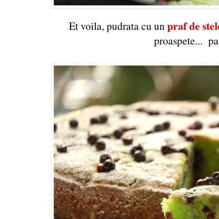
praf de stel
Et voila, pudrata cu un
proaspete... p