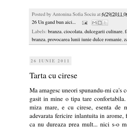
Posted by
Antonina Sofia Sociu
at
6/29/2011 0
26 Un gand bun aici...
Labels:
branza
,
ciocolata
,
dulcegarii culinare
,
f
branza
,
provocarea lunii iunie dulce romanie
,
z
26 IUNIE 2011
Tarta cu cirese
Ma amagesc uneori spunandu-mi ca's con
gasit in mine o tipa tare confortabila.
miza mare, e cu cirese, esenta de mi
adevarata fericire inlantuita in arome, 
ca nu dureaza prea mult... nici s-o m