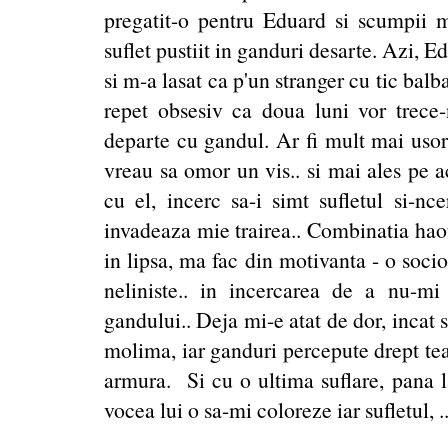
pregatit-o pentru Eduard si scumpii me
suflet pustiit in ganduri desarte. Azi, E
si m-a lasat ca p'un stranger cu tic balb
repet obsesiv ca doua luni vor trece-
departe cu gandul. Ar fi mult mai usor
vreau sa omor un vis.. si mai ales pe ac
cu el, incerc sa-i simt sufletul si-nc
invadeaza mie trairea.. Combinatia hao
in lipsa, ma fac din motivanta - o soci
neliniste.. in incercarea de a nu-
gandului.. Deja mi-e atat de dor, incat 
molima, iar ganduri percepute drept tea
armura. Si cu o ultima suflare, pana la
vocea lui o sa-mi coloreze iar sufletul, .