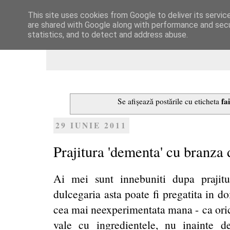
This site uses cookies from Google to deliver its servic
Dulcegarii culinare
are shared with Google along with performance and secur
statistics, and to detect and address abuse.
fa
Se afișează postările cu eticheta
29 IUNIE 2011
Prajitura 'dementa' cu branza 
Ai mei sunt innebuniti dupa prajit
dulcegaria asta poate fi pregatita in doi
cea mai neexperimentata mana - ca orice
vale cu ingredientele, nu inainte d