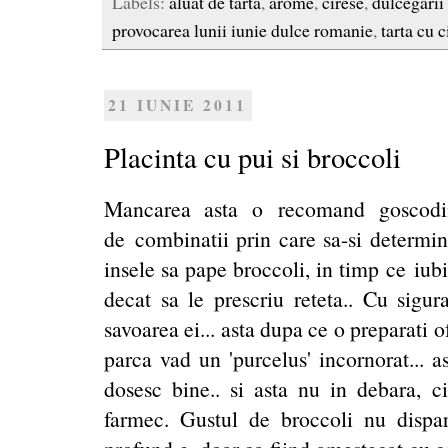
Labels:
aluat de tarta
,
arome
,
cirese
,
dulcegarii
provocarea lunii iunie dulce romanie
,
tarta cu c
21 IUNIE 2011
Placinta cu pui si broccoli
Mancarea asta o recomand goscodin
de combinatii prin care sa-si determine
insele sa pape broccoli, in timp ce iub
decat sa le prescriu reteta.. Cu sigur
savoarea ei... asta dupa ce o preparati 
parca vad un 'purcelus' incornorat... a
dosesc bine.. si asta nu in debara, 
farmec. Gustul de broccoli nu dispare