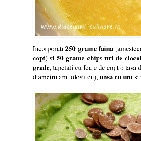
250
grame faina
Incorporati
(amesteca
copt
si 50 grame chips-uri de cioco
)
grade
, tapetati cu foaie de copt o tava 
unsa cu unt
diametru am folosit eu),
si