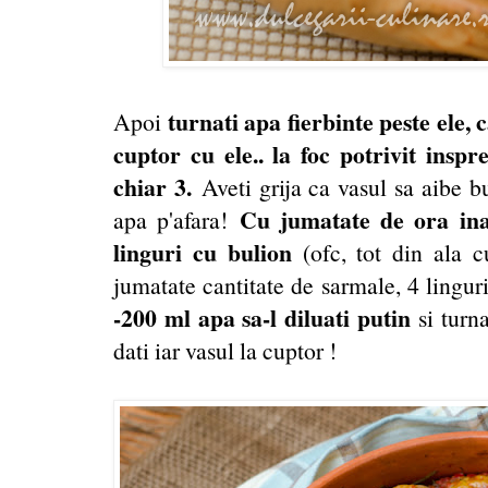
turnati apa fierbinte peste ele, c
Apoi
cuptor cu ele.. la foc potrivit inspr
chiar 3.
Aveti grija ca vasul sa aibe bu
Cu jumatate de ora ina
apa p'afara!
linguri cu bulion
(ofc, tot din ala 
jumatate cantitate de sarmale, 4 lingur
-200 ml apa sa-l diluati putin
si turna
dati iar vasul la cuptor !