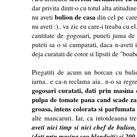
dar privita dintr-o cu totul alta atitudi
bulion de casa
nu aveti
din cel pe care-
nu aveti :).. va zic eu care-i treaba cu e
cantitate de gogosari, puneti juma de 
puteti sa o si cumparati, daca n-aveti 
deja curatati de cotor si lipsiti de "boab
Pregatiti de acum un borcan cu buli
iarna.. e ca-n reclama aia.. n-o sa regre
gogosari curatati, dati prin masina
pulpa de tomate pana cand scade zam
groasa, intens colorata si parfumata
alte mancaruri. Iar, ca intotdeauna tr
aveti nici timp si nici chef de bulion,
(dati prin masina sau blenduiti) si 200 