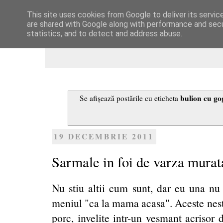
This site uses cookies from Google to deliver its servic
Dulcegarii culinare
are shared with Google along with performance and secur
statistics, and to detect and address abuse.
bulion cu gog
Se afișează postările cu eticheta
19 DECEMBRIE 2011
Sarmale in foi de varza murat
Nu stiu altii cum sunt, dar eu una nu 
meniul "ca la mama acasa". Aceste nes
porc, invelite intr-un vesmant acrisor 