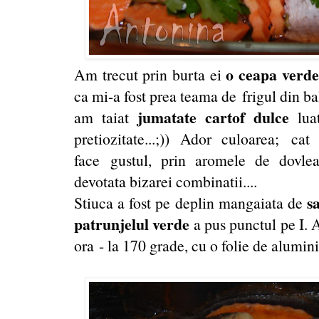
o ceapa verde
Am trecut prin burta ei
ca mi-a fost prea teama de frigul din b
jumatate cartof dulce
am taiat
luat
pretiozitate...;)) Ador culoarea; c
face gustul, prin aromele de dovle
devotata bizarei combinatii....
s
Stiuca a fost pe deplin mangaiata de
patrunjelul verde
a pus punctul pe I. 
ora - la 170 grade, cu o folie de alumin