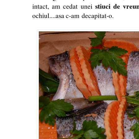
stiuci de vreu
intact, am cedat unei
ochiul....asa c-am decapitat-o.