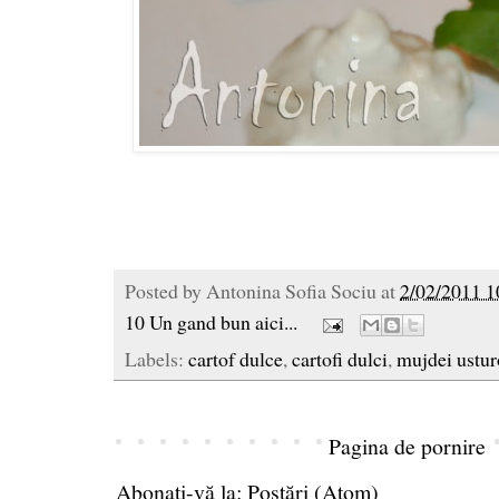
Posted by
Antonina Sofia Sociu
at
2/02/2011 1
10 Un gand bun aici...
Labels:
cartof dulce
,
cartofi dulci
,
mujdei ustur
Pagina de pornire
Abonați-vă la:
Postări (Atom)