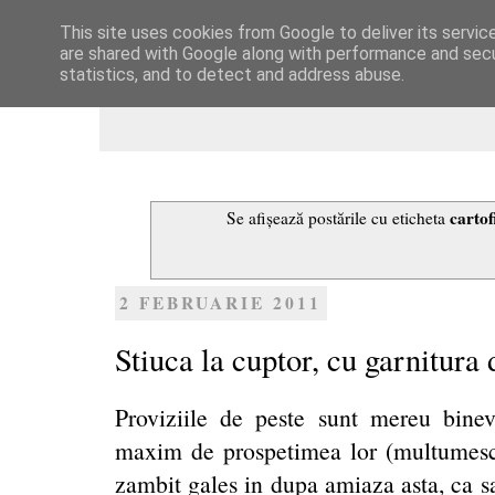
This site uses cookies from Google to deliver its servic
Dulcegarii culinare
are shared with Google along with performance and secur
statistics, and to detect and address abuse.
cartof
Se afișează postările cu eticheta
2 FEBRUARIE 2011
Stiuca la cuptor, cu garnitura 
Proviziile de peste sunt mereu bineve
maxim de prospetimea lor (multumesc
zambit gales in dupa amiaza asta, ca s