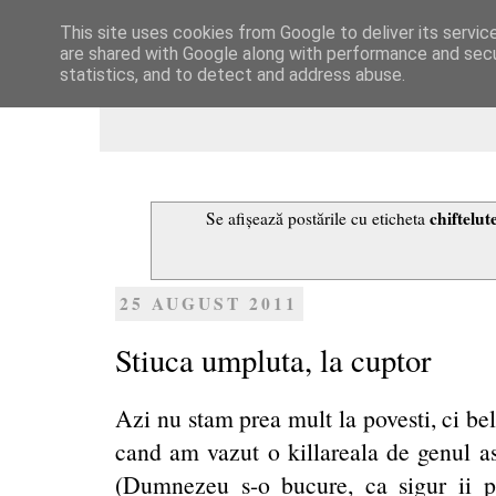
This site uses cookies from Google to deliver its servic
Dulcegarii culinare
are shared with Google along with performance and secur
statistics, and to detect and address abuse.
chiftelut
Se afișează postările cu eticheta
25 AUGUST 2011
Stiuca umpluta, la cuptor
Azi nu stam prea mult la povesti, ci be
cand am vazut o killareala de genul a
(Dumnezeu s-o bucure, ca sigur ii p