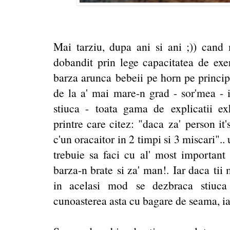
Mai tarziu, dupa ani si ani ;)) can
dobandit prin lege capacitatea de exer
barza arunca bebeii pe horn pe princip
de la a' mai mare-n grad - sor'mea - i
stiuca - toata gama de explicatii ex
printre care citez: "daca za' person it'
c'un oracaitor in 2 timpi si 3 miscari".
trebuie sa faci cu al'
most
important
barza-n brate si za' man!.
Iar daca tii 
in acelasi mod se dezbraca stiuca 
cunoasterea asta cu bagare de seama, iar