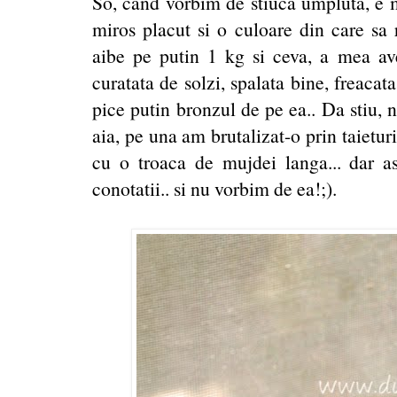
So, cand vorbim de stiuca umpluta, e m
miros placut si o culoare din care sa 
aibe pe putin 1 kg si ceva, a mea av
curatata de solzi, spalata bine, freacat
pice putin bronzul de pe ea.. Da stiu, 
aia, pe una am brutalizat-o prin taieturi
cu o troaca de mujdei langa... dar ast
conotatii.. si nu vorbim de ea!;).