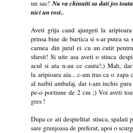
Nu va chinuiti sa dati jos toat
un sac!
nici un rost..
Aveti grija cand ajungeti la aripioar
prinsa bine de burtica si s-ar putea sa 
carnea din jurul ei cu un cutit pentru 
sfarsit! Si uite asa aveti o stiuca desp
acul si ata n-au ce cauta!;) Mah, dar
la aripioara aia... c-am tras ca o zapa 
al naibii ambalaj, dar i-am inchis gura 
pe-o portiune de 2 cm ;) Voi aveti toate
gres !
Dupa ce ati despielitat stiuca, spalati 
sare grunjoasa de preferat, apoi o scurge