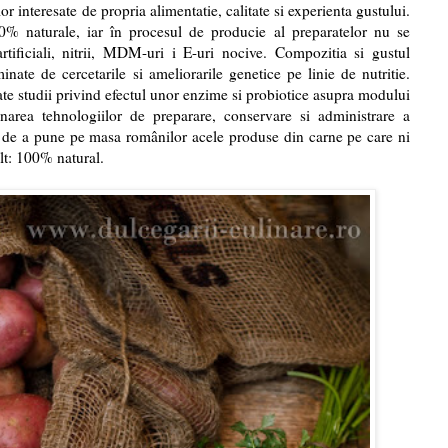
r interesate de propria alimentatie, calitate si experienta gustului.
0% naturale, iar în procesul de producie al preparatelor nu se
artificiali, nitrii, MDM-uri i E-uri nocive. Compozitia si gustul
inate de cercetarile si ameliorarile genetice pe linie de nutritie.
ate studii privind efectul unor enzime si probiotice asupra modului
onarea tehnologiilor de preparare, conservare si administrare a
eii de a pune pe masa românilor acele produse din carne pe care ni
lt: 100% natural.