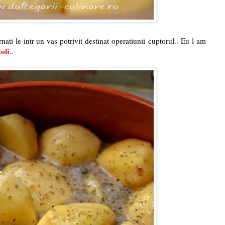
nati-le intr-un vas potrivit destinat operatiunii cuptorul.. Eu l-am
tofi
..