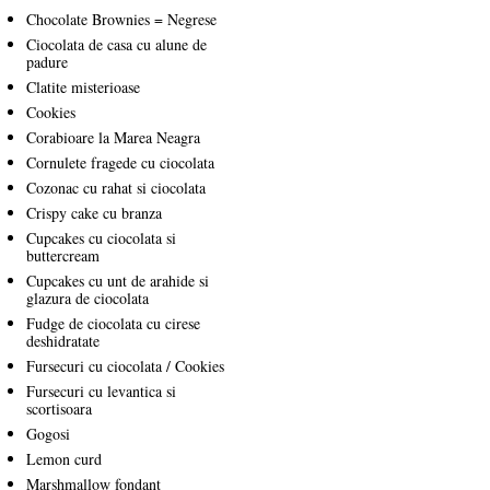
Chocolate Brownies = Negrese
Ciocolata de casa cu alune de
padure
Clatite misterioase
Cookies
Corabioare la Marea Neagra
Cornulete fragede cu ciocolata
Cozonac cu rahat si ciocolata
Crispy cake cu branza
Cupcakes cu ciocolata si
buttercream
Cupcakes cu unt de arahide si
glazura de ciocolata
Fudge de ciocolata cu cirese
deshidratate
Fursecuri cu ciocolata / Cookies
Fursecuri cu levantica si
scortisoara
Gogosi
Lemon curd
Marshmallow fondant