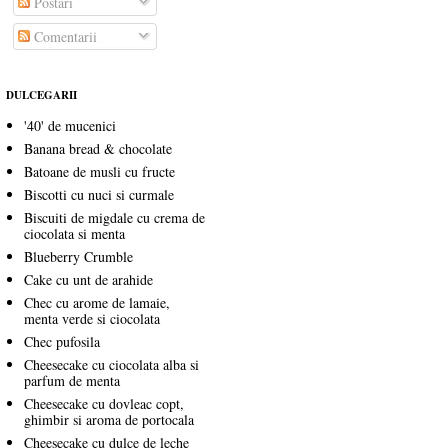
Postări
Comentarii
DULCEGARII
'40' de mucenici
Banana bread & chocolate
Batoane de musli cu fructe
Biscotti cu nuci si curmale
Biscuiti de migdale cu crema de
ciocolata si menta
Blueberry Crumble
Cake cu unt de arahide
Chec cu arome de lamaie,
menta verde si ciocolata
Chec pufosila
Cheesecake cu ciocolata alba si
parfum de menta
Cheesecake cu dovleac copt,
ghimbir si aroma de portocala
Cheesecake cu dulce de leche