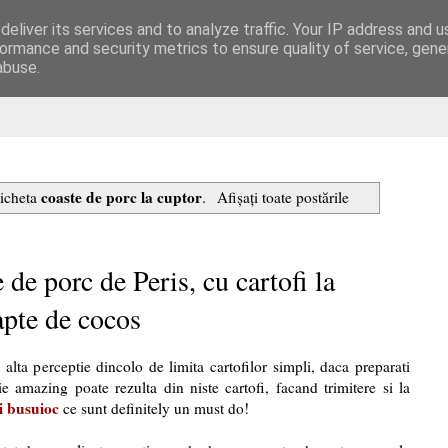
eliver its services and to analyze traffic. Your IP address and 
are
ormance and security metrics to ensure quality of service, gen
abuse.
coaste de porc la cuptor
ticheta
.
Afișați toate postările
 de porc de Peris, cu cartofi la
apte de cocos
alta perceptie dincolo de limita cartofilor simpli, daca preparati
e amazing poate rezulta din niste cartofi, facand trimitere si la
si busuioc
ce sunt definitely un must do!