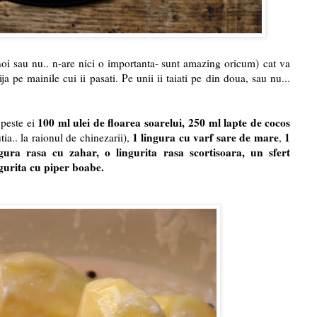
noi sau nu.. n-are nici o importanta- sunt amazing oricum) cat va
ja pe mainile cui ii pasati. Pe unii ii taiati pe din doua, sau nu...
100 ml ulei de floarea soarelui, 250 ml lapte de cocos
i peste ei
1 lingura cu varf sare de mare
1
utia.. la raionul de chinezarii),
,
gura rasa cu zahar, o lingurita rasa scortisoara, u
n sfert
ingurita cu piper boabe.