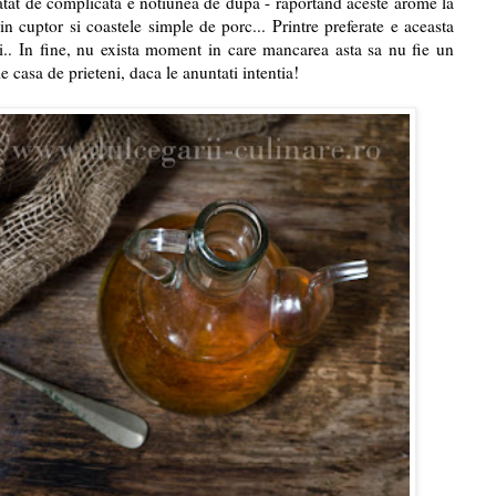
atat de complicata e notiunea de dupa - raportand aceste arome la
i in cuptor si coastele simple de porc... Printre preferate e aceasta
i.. In fine, nu exista moment in care mancarea asta sa nu fie un
e casa de prieteni, daca le anuntati intentia!