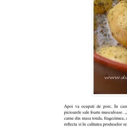
Apoi va ocupati de porc. In ca
picioarele sale foarte musculoase. 
carne din masa totala, fragezimea, a
reflecta si în calitatea produselor r