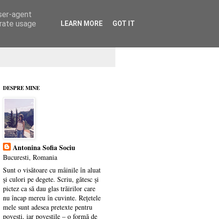
user-agent
erate usage
LEARN MORE
GOT IT
DESPRE MINE
Antonina Sofia Sociu
Bucuresti, Romania
Sunt o visătoare cu mâinile în aluat
și culori pe degete. Scriu, gătesc și
pictez ca să dau glas trăirilor care
nu încap mereu în cuvinte. Rețetele
mele sunt adesea pretexte pentru
povești, iar poveștile – o formă de