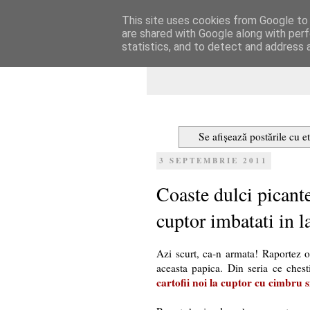
This site uses cookies from Google to d
Dulcegarii culin
are shared with Google along with perf
statistics, and to detect and address 
Se afișează postările cu e
3 SEPTEMBRIE 2011
Coaste dulci picante
cuptor imbatati in l
Azi scurt, ca-n armata! Raportez o 
aceasta papica. Din seria ce chesti
cartofii noi la cuptor cu cimbru 