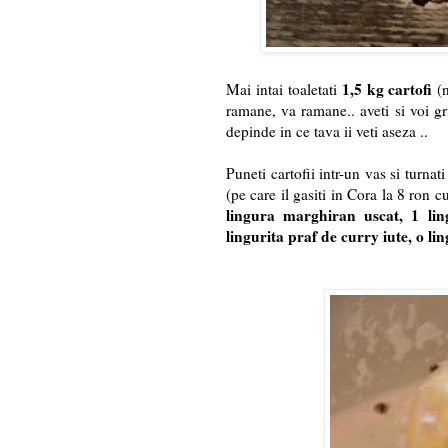
1,5 kg cartofi
Mai intai toaletati
(
ramane, va ramane.. aveti si voi gri
depinde in ce tava ii veti aseza ..
Puneti cartofii intr-un vas si turnat
(pe care il gasiti in Cora la 8 ron c
lingura marghiran uscat, 1 lin
lingurita praf de curry iute, o l