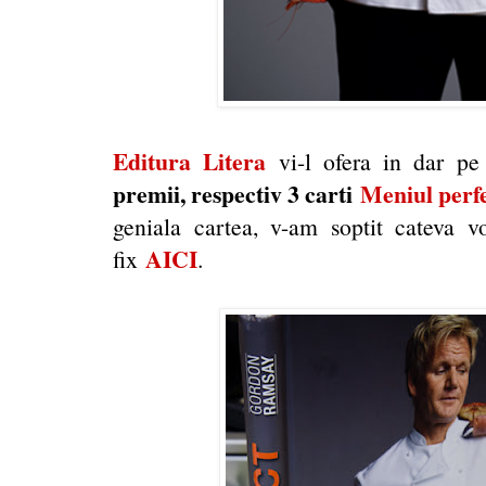
Editura Litera
vi-l ofera in dar p
premii, respectiv 3 carti
Meniul perf
geniala cartea, v-am soptit cateva v
AICI
fix
.