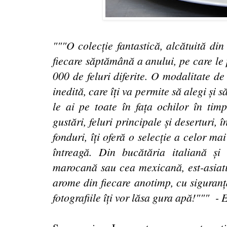
"""O colecție fantastică, alcătuită di
fiecare săptămână a anului, pe care le 
000 de feluri diferite. O modalitate de 
inedită, care îți va permite să alegi și să
le ai pe toate în fața ochilor în timp
gustări, feluri principale și deserturi, 
fonduri, îți oferă o selecție a celor m
întreagă. Din bucătăria italiană ș
marocană sau cea mexicană, est-asiati
arome din fiecare anotimp, cu siguranță
fotografiile îți vor lăsa gura apă!""" - 