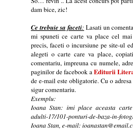
So… revin .. La acest concurs pot partic
dam bice, zic!
Ce trebuie sa faceti
:
Lasati un comentar
mi spuneti ce carte va place cel mai
precis, faceti o incursiune pe site-ul ed
alegeti o carte care va place, copiati 
comentariu, impreuna cu numele, adres
Editurii Liter
paginilor de facebook a
de e-mail este obligatorie. Cu o adresa
sigur comentariu.
Exemplu:
Ioana Stan: imi place aceasta cart
adulti-17/101-ponturi-de-baza-in-fotog
Ioana Stan, e-mail:
ioanastan@email.