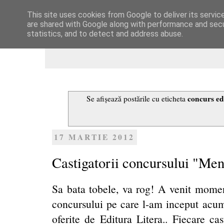
This site uses cookies from Google to deliver its servic
Dulcegarii culinare
are shared with Google along with performance and secur
statistics, and to detect and address abuse.
concurs edi
Se afișează postările cu eticheta
17 MARTIE 2012
Castigatorii concursului "Men
Sa bata tobele, va rog! A venit momen
concursului pe care l-am inceput ac
oferite de Editura Litera.. Fiecare ca