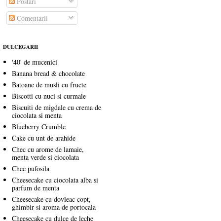
Postări
Comentarii
DULCEGARII
'40' de mucenici
Banana bread & chocolate
Batoane de musli cu fructe
Biscotti cu nuci si curmale
Biscuiti de migdale cu crema de
ciocolata si menta
Blueberry Crumble
Cake cu unt de arahide
Chec cu arome de lamaie,
menta verde si ciocolata
Chec pufosila
Cheesecake cu ciocolata alba si
parfum de menta
Cheesecake cu dovleac copt,
ghimbir si aroma de portocala
Cheesecake cu dulce de leche