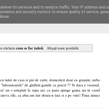
eliver its services and to analyze traffic. Your IP address and 
are
ormance and security metrics to ensure quality of service, gen
abuse.
cum se fac taiteii
cu eticheta
.
Afișați toate postările
cu taitei de casa si pui de curte, domesticit doar cu graunte, iarba
 ''laboratoarele'' de ghiftuit gainile ca porcii ?? Si daca e vreunul,
cu' nu v-asteptati la supa azi, ca pana ajunge gaina aia in vasul
teva zile, ca abia am dat sfoara-n tara si e pe vine! Pana atunci