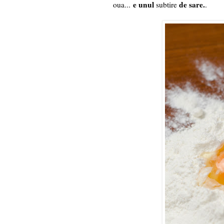
e unul
de sare.
oua...
subtire
.