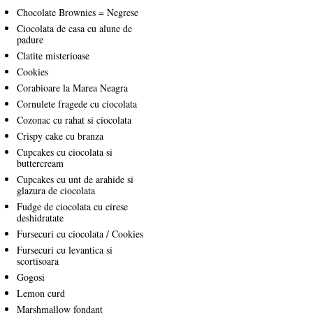
Chocolate Brownies = Negrese
Ciocolata de casa cu alune de
padure
Clatite misterioase
Cookies
Corabioare la Marea Neagra
Cornulete fragede cu ciocolata
Cozonac cu rahat si ciocolata
Crispy cake cu branza
Cupcakes cu ciocolata si
buttercream
Cupcakes cu unt de arahide si
glazura de ciocolata
Fudge de ciocolata cu cirese
deshidratate
Fursecuri cu ciocolata / Cookies
Fursecuri cu levantica si
scortisoara
Gogosi
Lemon curd
Marshmallow fondant