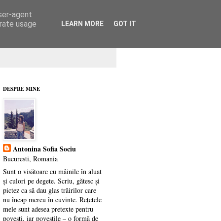
user-agent
erate usage
LEARN MORE
GOT IT
DESPRE MINE
Antonina Sofia Sociu
Bucuresti, Romania
Sunt o visătoare cu mâinile în aluat
și culori pe degete. Scriu, gătesc și
pictez ca să dau glas trăirilor care
nu încap mereu în cuvinte. Rețetele
mele sunt adesea pretexte pentru
povești, iar poveștile – o formă de