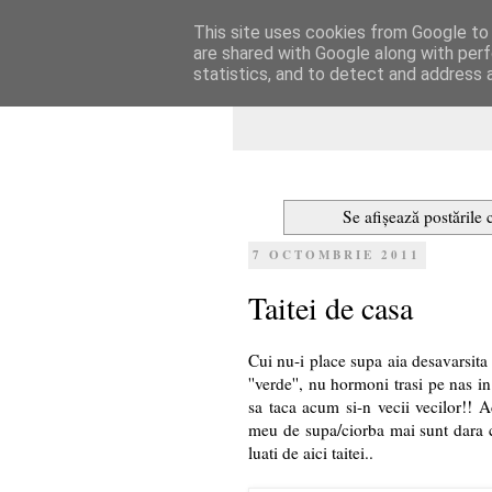
This site uses cookies from Google to d
Dulcegarii culin
are shared with Google along with perf
statistics, and to detect and address 
Se afișează postările 
7 OCTOMBRIE 2011
Taitei de casa
Cui nu-i place supa aia desavarsita 
''verde'', nu hormoni trasi pe nas in
sa taca acum si-n vecii vecilor!! A
meu de supa/ciorba mai sunt dara ca
luati de aici taitei..