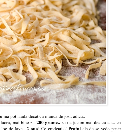
 nu ma pot lauda decat cu munca de jos.. adica..
200 grame..
 lucru, mai bine zis
sa ne jucam mai des cu ea... ca
2 oua
Praful
loc de lava..
! Ce credeati??
ala de se vede peste