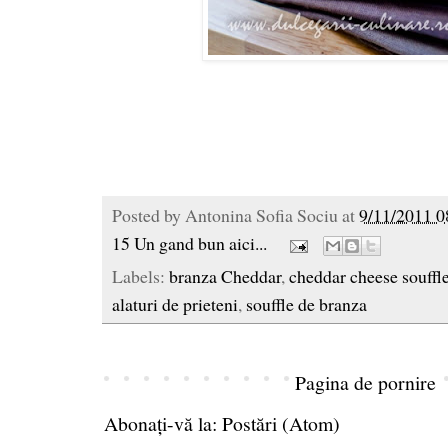
Posted by
Antonina Sofia Sociu
at
9/11/2011 0
15 Un gand bun aici...
Labels:
branza Cheddar
,
cheddar cheese souffl
alaturi de prieteni
,
souffle de branza
Pagina de pornire
Abonați-vă la:
Postări (Atom)