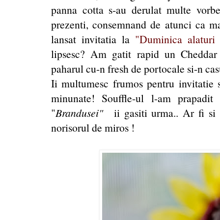
panna cotta s-au derulat multe vorb
prezenti, consemnand de atunci ca m
lansat invitatia la
"Duminica alaturi 
lipsesc? Am gatit rapid un Cheddar
paharul cu-n fresh de portocale si-n cas
Ii multumesc frumos pentru invitatie s
minunate! Souffle-ul l-am prapadit 
"
Brandusei
"
ii gasiti urma.. Ar fi s
norisorul de miros !