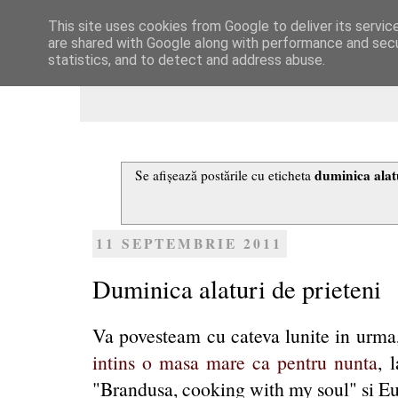
This site uses cookies from Google to deliver its servic
Dulcegarii culinare
are shared with Google along with performance and secur
statistics, and to detect and address abuse.
duminica alatu
Se afișează postările cu eticheta
11 SEPTEMBRIE 2011
Duminica alaturi de prieteni
Va povesteam cu cateva lunite in urm
intins o masa mare ca pentru nunta
, 
"
Brandusa, cooking with my soul
"
s
i E