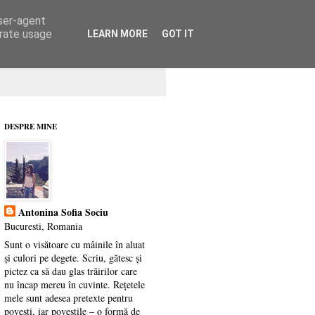
user-agent
erate usage
LEARN MORE
GOT IT
DESPRE MINE
Antonina Sofia Sociu
Bucuresti, Romania
Sunt o visătoare cu mâinile în aluat
și culori pe degete. Scriu, gătesc și
pictez ca să dau glas trăirilor care
nu încap mereu în cuvinte. Rețetele
mele sunt adesea pretexte pentru
povești, iar poveștile – o formă de