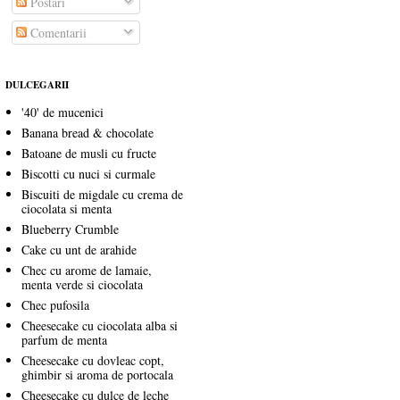
Postări
Comentarii
DULCEGARII
'40' de mucenici
Banana bread & chocolate
Batoane de musli cu fructe
Biscotti cu nuci si curmale
Biscuiti de migdale cu crema de
ciocolata si menta
Blueberry Crumble
Cake cu unt de arahide
Chec cu arome de lamaie,
menta verde si ciocolata
Chec pufosila
Cheesecake cu ciocolata alba si
parfum de menta
Cheesecake cu dovleac copt,
ghimbir si aroma de portocala
Cheesecake cu dulce de leche