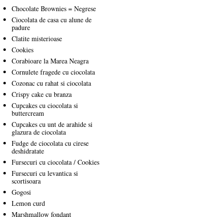
Chocolate Brownies = Negrese
Ciocolata de casa cu alune de
padure
Clatite misterioase
Cookies
Corabioare la Marea Neagra
Cornulete fragede cu ciocolata
Cozonac cu rahat si ciocolata
Crispy cake cu branza
Cupcakes cu ciocolata si
buttercream
Cupcakes cu unt de arahide si
glazura de ciocolata
Fudge de ciocolata cu cirese
deshidratate
Fursecuri cu ciocolata / Cookies
Fursecuri cu levantica si
scortisoara
Gogosi
Lemon curd
Marshmallow fondant