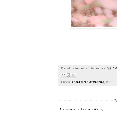
Posted by
Antonina Sofia Sociu
at
5/21/20
Labels:
i can't feel a damn thing
,
lost
P
Abonați-vă la:
Postări (Atom)