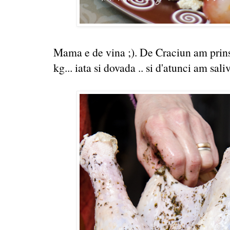
Mama e de vina ;). De Craciun am prins
kg... iata si dovada .. si d'atunci am saliv