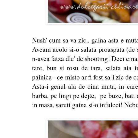
Nush' cum sa va zic.. gaina asta e muta
Aveam acolo si-o salata proaspata (de s
n-avea fatza dle' de shooting! Deci cina 
tare, bun si rosu de tara, salata aia 
painica - ce misto ar fi fost sa-i zic de c
Asta-i genul ala de cina muta, in care
barba, pe lingi pe dejte, pe buze, bati 
in masa, saruti gaina si-o infuleci! Neb