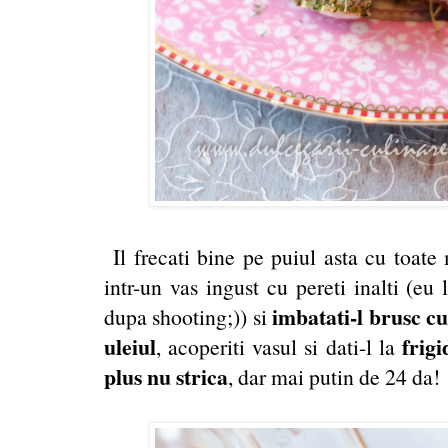
Il frecati bine pe puiul asta cu toate 
intr-un vas ingust cu pereti inalti (e
imbatati-l brusc cu
dupa shooting;)) si
uleiul
frigi
, acoperiti vasul si dati-l la
plus nu strica
, dar mai putin de 24 da!