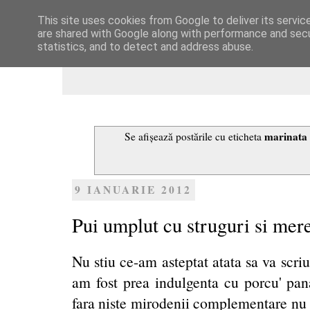
This site uses cookies from Google to deliver its servic
Dulcegarii culinare
are shared with Google along with performance and secur
statistics, and to detect and address abuse.
marinata 
Se afișează postările cu eticheta
9 IANUARIE 2012
Pui umplut cu struguri si mer
Nu stiu ce-am asteptat atata sa va scri
am fost prea indulgenta cu porcu' pan
fara niste mirodenii complementare nu 