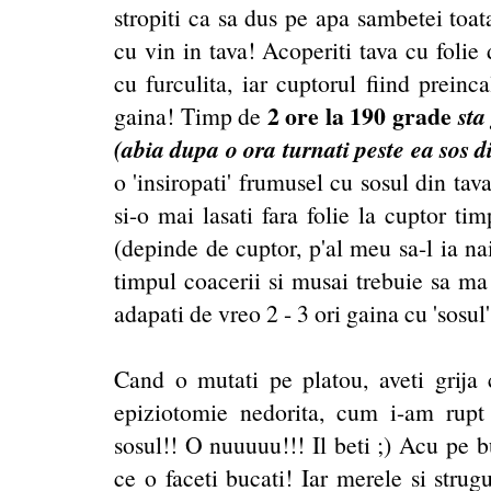
stropiti ca sa dus pe apa sambetei toat
cu vin in tava! Acoperiti tava cu folie
cu furculita, iar cuptorul fiind preinca
2 ore la 190 grade
sta
gaina! Timp de
(abia dupa o ora turnati peste ea sos d
o 'insiropati' frumusel cu sosul din tav
si-o mai lasati fara folie la cuptor t
(depinde de cuptor, p'al meu sa-l ia na
timpul coacerii si musai trebuie sa ma 
adapati de vreo 2 - 3 ori gaina cu 'sosul
Cand o mutati pe platou, aveti grija 
epiziotomie nedorita, cum i-am rupt
sosul!! O nuuuuu!!! Il beti ;) Acu pe bu
ce o faceti bucati! Iar merele si strugu