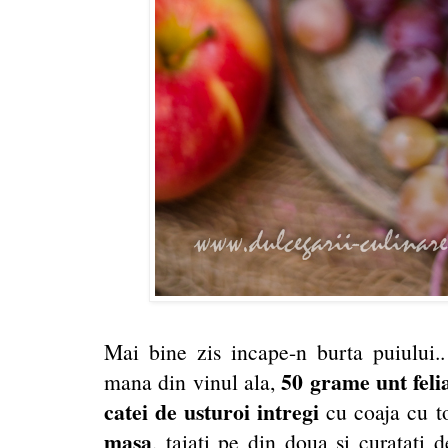
Mai bine zis incape-n burta puiului.
50 grame unt felia
mana din vinul ala,
catei de usturoi intregi
cu coaja cu t
masa
, taiati pe din doua si curatati