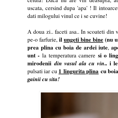
uscata, cersind dupa 'apa' ! Il intoarce
dati milogului vinul ce i se cuvine!
A doua zi.. faceti asa.. In scoateti din 
il
ungeti bine bine
(nu ui
pe-o farfurie,
prea plina cu boia de ardei iute
ap
,
unt -
si o lin
la temperatura camere
mirodenii
din vasul ala cu vin
.. i 
1 lingurita plina
cu boia
pulsati iar cu
gainii cu sita!