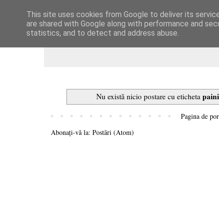
This site uses cookies from Google to deliver its servic
Dulcegarii culinare
are shared with Google along with performance and secur
statistics, and to detect and address abuse.
paini
Nu există nicio postare cu eticheta
Pagina de por
Abonați-vă la:
Postări (Atom)