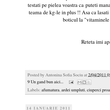
testati pe pielea voastra ca puteti ma
teama de kg-le in plus !! Asa ca lasati o
boticul la "vitaminele
Reteta imi ap
Posted by
Antonina Sofia Sociu
at
2/04/2011 0
9 Un gand bun aici...
Labels:
afumatura
,
ardei umpluti
,
ciuperci pro
14 IANUARIE 2011