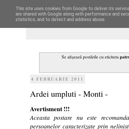
This site uses cookies from Google to deliver its servic
Dulcegarii culinare
are shared with Google along with performance and secur
statistics, and to detect and address abuse.
patr
Se afișează postările cu eticheta
4 FEBRUARIE 2011
Ardei umpluti - Monti -
Avertisment !!!
Aceasta postare nu este recomanda
persoanelor caracterizate prin nelinis