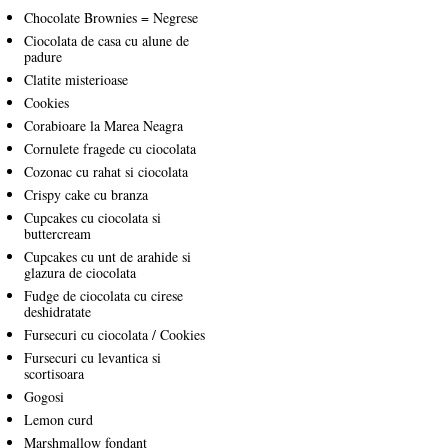
Chocolate Brownies = Negrese
Ciocolata de casa cu alune de
padure
Clatite misterioase
Cookies
Corabioare la Marea Neagra
Cornulete fragede cu ciocolata
Cozonac cu rahat si ciocolata
Crispy cake cu branza
Cupcakes cu ciocolata si
buttercream
Cupcakes cu unt de arahide si
glazura de ciocolata
Fudge de ciocolata cu cirese
deshidratate
Fursecuri cu ciocolata / Cookies
Fursecuri cu levantica si
scortisoara
Gogosi
Lemon curd
Marshmallow fondant