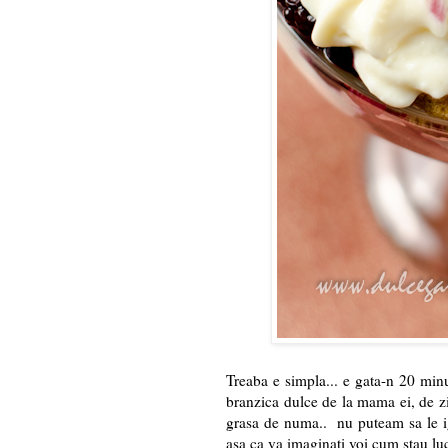
Treaba e simpla... e gata-n 20 minu
branzica dulce de la mama ei, de zi
grasa de numa.. nu puteam sa le ig
asa ca va imaginati voi cum stau luc