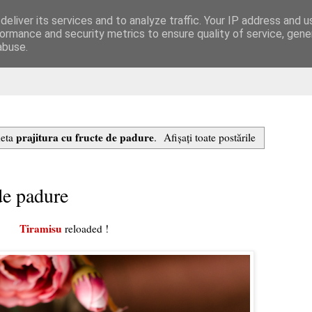
eliver its services and to analyze traffic. Your IP address and 
are
ormance and security metrics to ensure quality of service, gen
abuse.
prajitura cu fructe de padure
heta
.
Afișați toate postările
de padure
Tiramisu
reloaded !