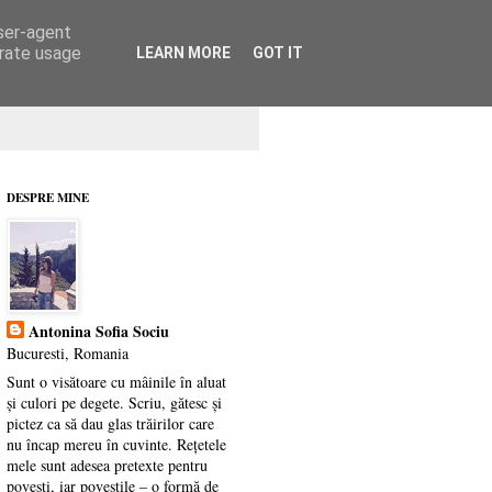
user-agent
erate usage
LEARN MORE
GOT IT
DESPRE MINE
Antonina Sofia Sociu
Bucuresti, Romania
Sunt o visătoare cu mâinile în aluat
și culori pe degete. Scriu, gătesc și
pictez ca să dau glas trăirilor care
nu încap mereu în cuvinte. Rețetele
mele sunt adesea pretexte pentru
povești, iar poveștile – o formă de