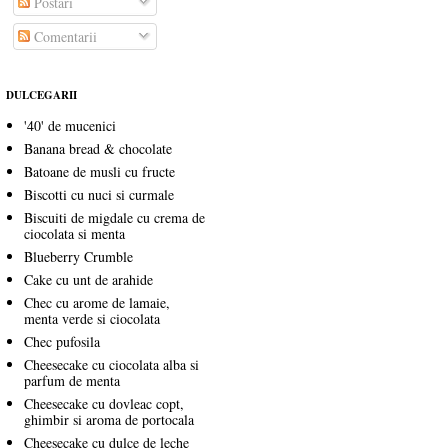
Postări
Comentarii
DULCEGARII
'40' de mucenici
Banana bread & chocolate
Batoane de musli cu fructe
Biscotti cu nuci si curmale
Biscuiti de migdale cu crema de
ciocolata si menta
Blueberry Crumble
Cake cu unt de arahide
Chec cu arome de lamaie,
menta verde si ciocolata
Chec pufosila
Cheesecake cu ciocolata alba si
parfum de menta
Cheesecake cu dovleac copt,
ghimbir si aroma de portocala
Cheesecake cu dulce de leche