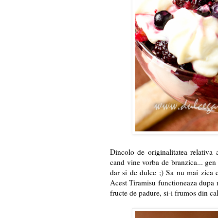
Dincolo de originalitatea relativa 
cand vine vorba de branzica... gen 
dar si de dulce ;) Sa nu mai zica e
Acest Tiramisu functioneaza dupa no
fructe de padure, si-i frumos din cal