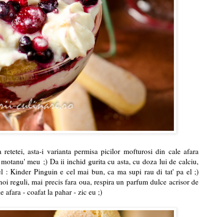
a retetei, asta-i varianta permisa picilor mofturosi din cale afara
motanu' meu ;) Da ii inchid gurita cu asta, cu doza lui de calciu,
l : Kinder Pinguin e cel mai bun, ca ma supi rau di tat' pa el ;)
i reguli, mai precis fara oua, respira un parfum dulce acrisor de
e afara - coafat la pahar - zic eu ;)