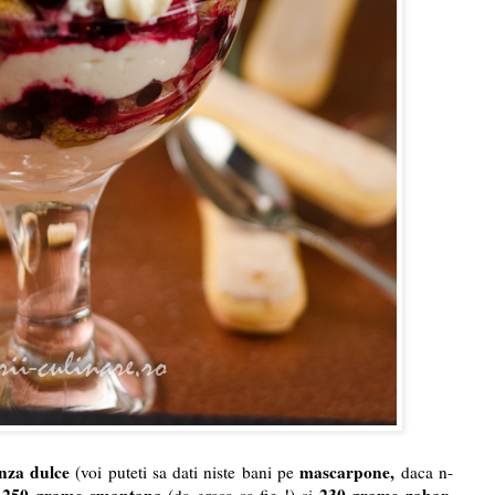
nza dulce
mascarpone,
(voi puteti sa dati niste bani pe
daca n-