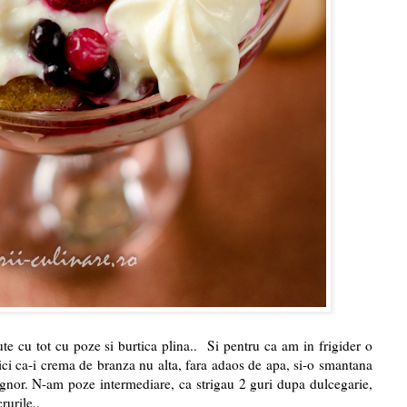
te cu tot cu poze si burtica plina.. Si pentru ca am in frigider o
ci ca-i crema de branza nu alta, fara adaos de apa, si-o smantana
nor. N-am poze intermediare, ca strigau 2 guri dupa dulcegarie,
rurile..