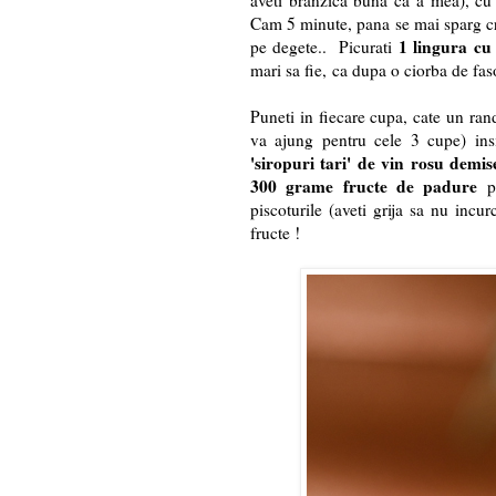
aveti branzica buna ca a mea), c
Cam 5 minute, pana se mai sparg cri
1 lingura cu
pe degete.. Picurati
mari sa fie, ca dupa o ciorba de fas
Puneti in fiecare cupa, cate un ra
va ajung pentru cele 3 cupe) ins
'siropuri tari' de vin rosu demis
300 grame fructe de padure
pe
piscoturile (aveti grija sa nu incur
fructe !