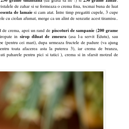
250 grame smantana
230 grame zahar
u
(da grasa sa fie !) si
.
stalele de zahar si se formeaza o crema fina, tocmai buna de luat
 esenta de lamaie
si cam atat. Intre timp pregatiti cupele, 3 cupe
ole cu ciolan afumat, merge ca un alint de senzatie acest tiramisu..
piscoturi de sampanie
200 grame
nd de crema, apoi un rand de
(
sirop diluat de zmeura
iropate in
(asa l-a servit Edutu), sau
ec
(pentru cei mari), dupa urmeaza fructele de padure (va ajung
ntru toata afacerea asta la puterea 3), iar crema de branza,
cati paharele pentru pici si tatici ), crema si in sfarsit motzul de