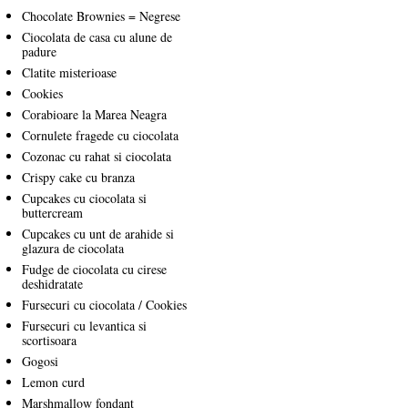
Chocolate Brownies = Negrese
Ciocolata de casa cu alune de
padure
Clatite misterioase
Cookies
Corabioare la Marea Neagra
Cornulete fragede cu ciocolata
Cozonac cu rahat si ciocolata
Crispy cake cu branza
Cupcakes cu ciocolata si
buttercream
Cupcakes cu unt de arahide si
glazura de ciocolata
Fudge de ciocolata cu cirese
deshidratate
Fursecuri cu ciocolata / Cookies
Fursecuri cu levantica si
scortisoara
Gogosi
Lemon curd
Marshmallow fondant