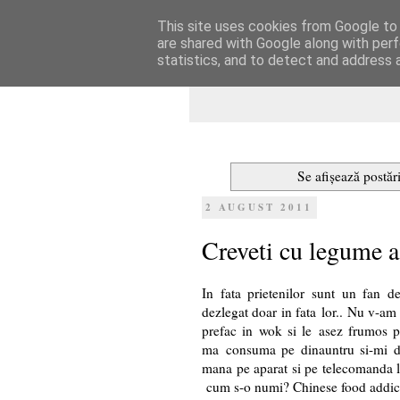
This site uses cookies from Google to d
Dulcegarii culin
are shared with Google along with perf
statistics, and to detect and address 
Se afișează postăr
2 AUGUST 2011
Creveti cu legume as
In fata prietenilor sunt un fan de
dezlegat doar in fata lor.. Nu v-am
prefac in wok si le asez frumos p
ma consuma pe dinauntru si-mi da 
mana pe aparat si pe telecomanda lu
cum s-o numi? Chinese food addicti