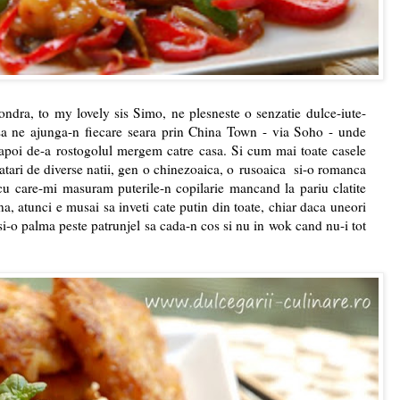
ondra, to my lovely sis Simo, ne plesneste o senzatie dulce-iute-
sa ne ajunga-n fiecare seara prin China Town - via Soho - unde
poi de-a rostogolul mergem catre casa. Si cum mai toate casele
tari de diverse natii, gen o chinezoaica, o rusoaica si-o romanca
 cu care-mi masuram puterile-n copilarie mancand la pariu clatite
a, atunci e musai sa inveti cate putin din toate, chiar daca uneori
 si-o palma peste patrunjel sa cada-n cos si nu in wok cand nu-i tot