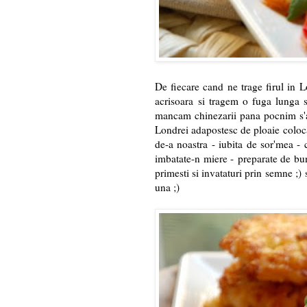
De fiecare cand ne trage firul in L
acrisoara si tragem o fuga lunga 
mancam chinezarii pana pocnim s'a
Londrei adapostesc de ploaie coloca
de-a noastra - iubita de sor'mea -
imbatate-n miere - preparate de bun
primesti si invataturi prin semne ;)
una ;)