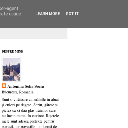
user-agent
erate usage
LEARN MORE
GOT IT
DESPRE MINE
Antonina Sofia Sociu
Bucuresti, Romania
Sunt o visătoare cu mâinile în aluat
și culori pe degete. Scriu, gătesc și
pictez ca să dau glas trăirilor care
nu încap mereu în cuvinte. Rețetele
mele sunt adesea pretexte pentru
povești, iar poveștile – o formă de