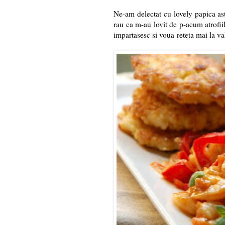
Ne-am delectat cu lovely papica as
rau ca m-au lovit de p-acum atrofiil
impartasesc si voua reteta mai la val