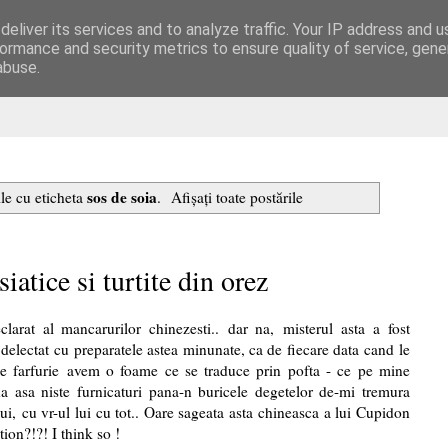
eliver its services and to analyze traffic. Your IP address and 
are
ormance and security metrics to ensure quality of service, gen
abuse.
sos de soia
ile cu eticheta
.
Afișați toate postările
iatice si turtite din orez
clarat al mancarurilor chinezesti.. dar na, misterul asta a fost
 delectat cu preparatele astea minunate, ca de fiecare data cand le
e farfurie avem o foame ce se traduce prin pofta - ce pe mine
asa niste furnicaturi pana-n buricele degetelor de-mi tremura
i, cu vr-ul lui cu tot.. Oare sageata asta chineasca a lui Cupidon
on?!?! I think so !