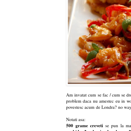
Am invatat cum se fac / cum se dreg
problem daca nu amestec eu in wo
povestesc acum de Londra? no way de
Notati asa:
500 grame creveti
se pun la ma