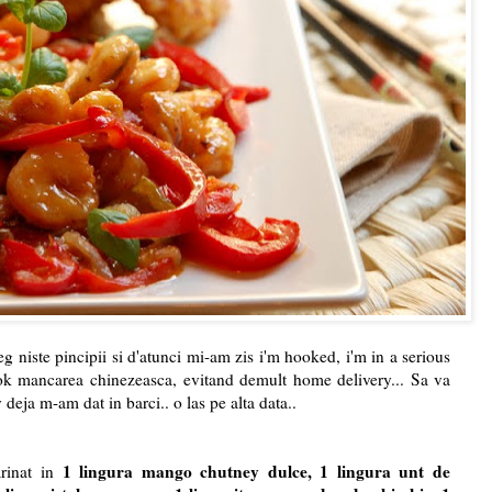
 niste pincipii si d'atunci mi-am zis i'm hooked, i'm in a serious
k mancarea chinezeasca, evitand demult home delivery... Sa va
ja m-am dat in barci.. o las pe alta data..
1 lingura mango chutney dulce, 1 lingura unt de
rinat in