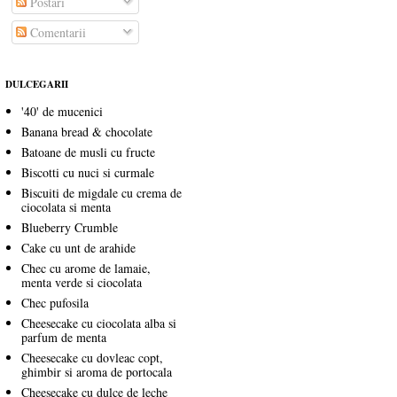
Postări
Comentarii
DULCEGARII
'40' de mucenici
Banana bread & chocolate
Batoane de musli cu fructe
Biscotti cu nuci si curmale
Biscuiti de migdale cu crema de
ciocolata si menta
Blueberry Crumble
Cake cu unt de arahide
Chec cu arome de lamaie,
menta verde si ciocolata
Chec pufosila
Cheesecake cu ciocolata alba si
parfum de menta
Cheesecake cu dovleac copt,
ghimbir si aroma de portocala
Cheesecake cu dulce de leche