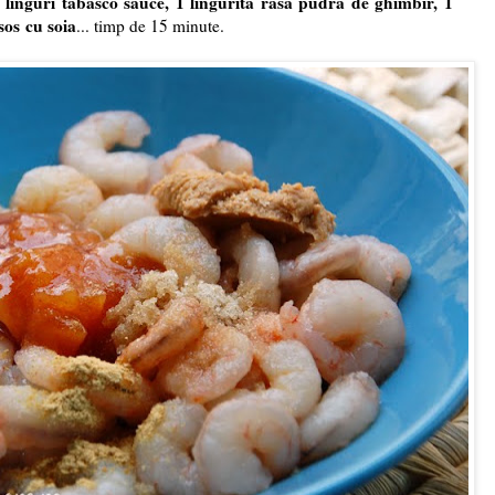
 linguri tabasco sauce, 1 lingurita rasa pudra de ghimbir, 1
sos cu soia
... timp de 15 minute.