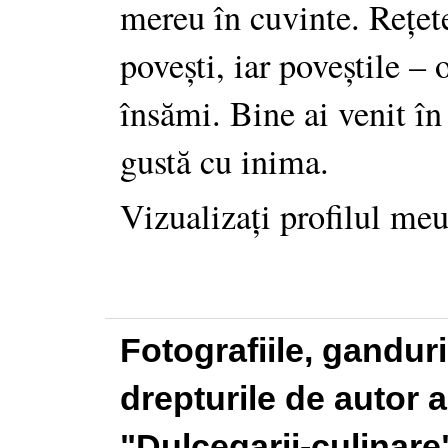
mereu în cuvinte. Rețet
povești, iar poveștile –
însămi. Bine ai venit în
gustă cu inima.
Vizualizați profilul me
Fotografiile, gandur
drepturile de autor a
"Dulcegarii-culinare"