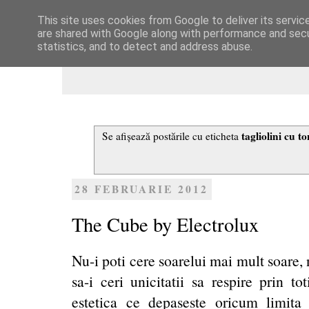
This site uses cookies from Google to deliver its servic
Dulcegarii culinare
are shared with Google along with performance and secur
statistics, and to detect and address abuse.
tagliolini cu to
Se afișează postările cu eticheta
28 FEBRUARIE 2012
The Cube by Electrolux
Nu-i poti cere soarelui mai mult soare, 
sa-i ceri unicitatii sa respire prin t
estetica ce depaseste oricum limita