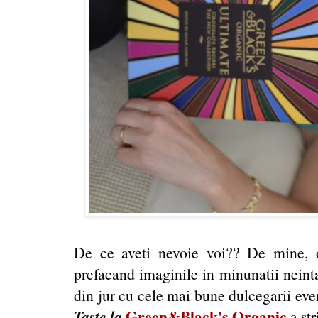
De ce aveti nevoie voi?? De mine, 
prefacand imaginile in minunatii neint
din jur cu cele mai bune dulcegarii eve
Taste la
Green&Black's Organic
a str