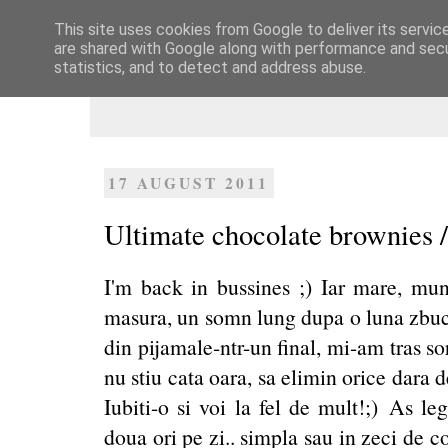
This site uses cookies from Google to deliver its servic
Dulcegarii culinare
are shared with Google along with performance and secur
statistics, and to detect and address abuse.
17 AUGUST 2011
Ultimate chocolate brownies 
I'm back in bussines ;) Iar mare, m
masura, un somn lung dupa o luna zbuc
din pijamale-ntr-un final, mi-am tras so
nu stiu cata oara, sa elimin orice dara d
Iubiti-o si voi la fel de mult!;) As le
doua ori pe zi.. simpla sau in zeci de 