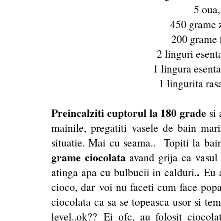
5 oua,
450 grame 
200 grame f
2 linguri esent
1 lingura esent
1 lingurita ras
Preincalziti cuptorul la 180 grade
si 
mainile, pregatiti vasele de bain mari
situatie. Mai cu seama.. Topiti la ba
grame ciocolata
avand grija ca vasul
.
atinga apa cu bulbucii in calduri.
Eu 
cioco, dar voi nu faceti cum face popa,
ciocolata ca sa se topeasca usor si te
level..ok??
Ei ofc, au folosit ciocol