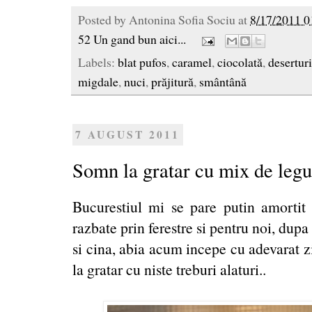
Posted by
Antonina Sofia Sociu
at
8/17/2011 0
52 Un gand bun aici...
Labels:
blat pufos
,
caramel
,
ciocolată
,
deserturi
migdale
,
nuci
,
prăjitură
,
smântână
7 AUGUST 2011
Somn la gratar cu mix de leg
Bucurestiul mi se pare putin amortit
razbate prin ferestre si pentru noi, dup
si cina, abia acum incepe cu adevarat z
la gratar cu niste treburi alaturi..