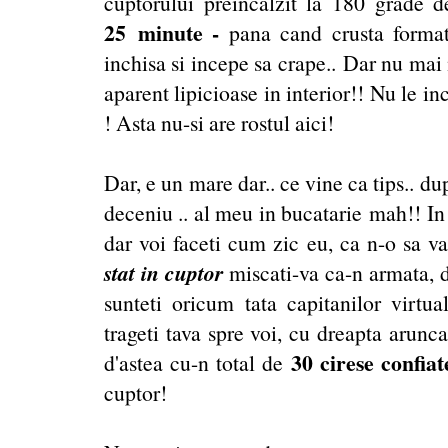
cuptorului preincalzit la 180 grade d
25
minute -
pana cand crusta format
inchisa si incepe sa crape.. Dar nu ma
aparent lipicioase in interior!! Nu le in
! Asta nu-si are rostul aici!
Dar, e un mare dar.. ce vine ca tips.. d
deceniu .. al meu in bucatarie mah!! In 
dar voi faceti cum zic eu, ca n-o sa 
stat in cuptor
miscati-va ca-n armata, d
sunteti oricum tata capitanilor virtu
trageti tava spre voi, cu dreapta aruncati
30 cirese confiat
d'astea cu-n total de
cuptor!