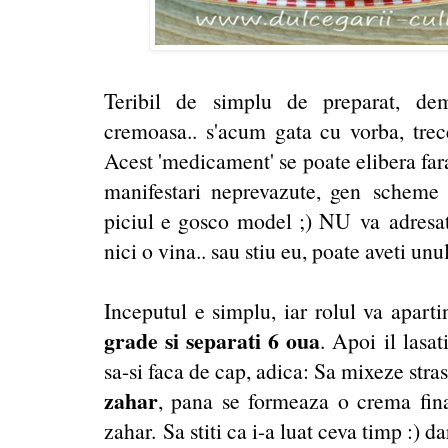
Teribil de simplu de preparat, dem
cremoasa.. s'acum gata cu vorba, trec
Acest 'medicament' se poate elibera far
manifestari neprevazute, gen scheme d
piciul e gosco model ;) NU va adresati
nici o vina.. sau stiu eu, poate aveti unul
Inceputul e simplu, iar rolul va apart
grade si separati
6 oua
. Apoi il lasat
sa-si faca de cap, adica: Sa mixeze stra
zahar
, pana se formeaza o crema fina
zahar. Sa stiti ca i-a luat ceva timp :) d