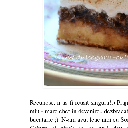
Recunosc, n-as fi reusit singura!;) Praji
miu - mare chef in devenire.. dezbracat 
bucatarie ;). N-am avut leac nici cu So
Gabyta si cine's io sa nu-i dau 