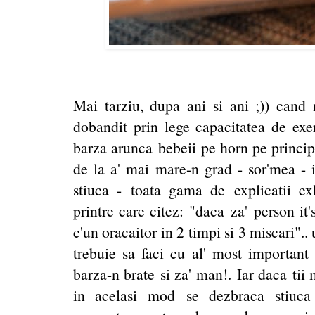
Mai tarziu, dupa ani si ani ;)) can
dobandit prin lege capacitatea de exer
barza arunca bebeii pe horn pe princip
de la a' mai mare-n grad - sor'mea - i
stiuca - toata gama de explicatii ex
printre care citez: "daca za' person it'
c'un oracaitor in 2 timpi si 3 miscari".
trebuie sa faci cu al'
most
important
barza-n brate si za' man!.
Iar daca tii 
in acelasi mod se dezbraca stiuca 