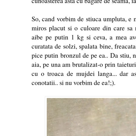
cunoasterea asta cu bagare de seama, iar
So, cand vorbim de stiuca umpluta, e m
miros placut si o culoare din care sa 
aibe pe putin 1 kg si ceva, a mea av
curatata de solzi, spalata bine, freacat
pice putin bronzul de pe ea.. Da stiu, 
aia, pe una am brutalizat-o prin taieturi
cu o troaca de mujdei langa... dar ast
conotatii.. si nu vorbim de ea!;).