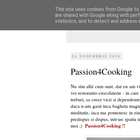
This site uses cookies from Google to d
Dulcegarii culin
are shared with Google along with perf
statistics, and to detect and address 
26 NOIEMBRIE 2011
Passion4Cooking
Nu stiu altii cum sunt, dar eu am v
voi restoranto-ciocolaterie - in care
treburi, sa creez vicii si dependente 
daca n-am gasit inca bagheta magica
meditatie, iaca ma pomenesc in ziu
predispus si dispus, intr-un spatiu 
Passion4Cooking !!
moi ;)