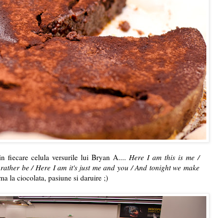
 fiecare celula versurile lui Bryan A....
Here I am this is me /
 rather be / Here I am it's just me and you / And tonight we make
a la ciocolata, pasiune si daruire ;)