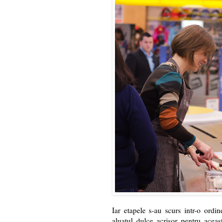
Iar etapele s-au scurs intr-o ordi
aluatul dulce acrisor pentru acea