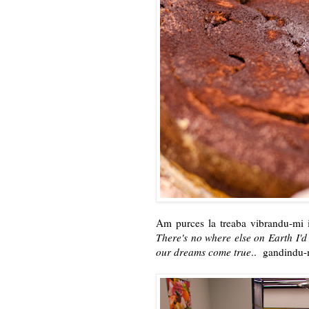
Am purces la treaba vibrandu-mi in
There's no where else on Earth I'd
our dreams come true
.. gandindu-m