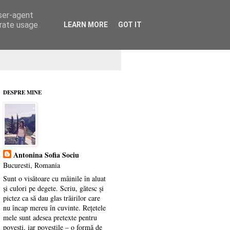
user-agent
erate usage
LEARN MORE
GOT IT
DESPRE MINE
Antonina Sofia Sociu
Bucuresti, Romania
Sunt o visătoare cu mâinile în aluat
și culori pe degete. Scriu, gătesc și
pictez ca să dau glas trăirilor care
nu încap mereu în cuvinte. Rețetele
mele sunt adesea pretexte pentru
povești, iar poveștile – o formă de