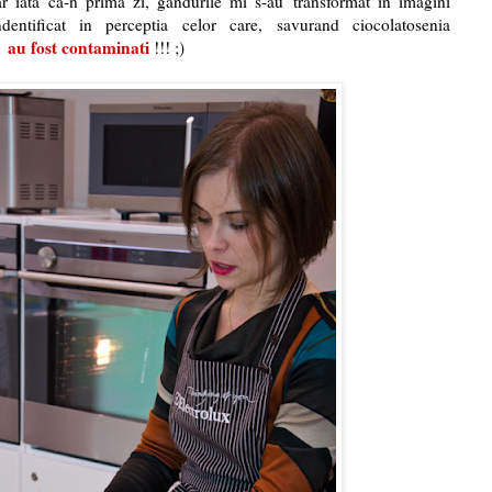
iata ca-n prima zi, gandurile mi s-au transformat in imagini
indentificat in perceptia celor care, savurand ciocolatosenia
- au fost contaminati
!!! ;)