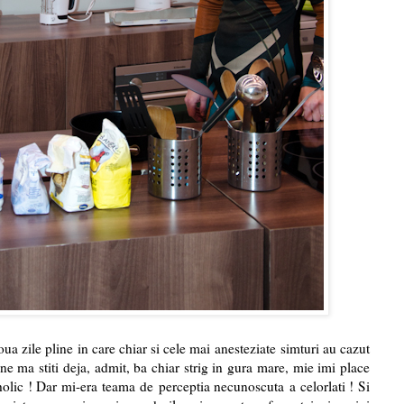
a zile pline in care chiar si cele mai anesteziate simturi au cazut
mine ma stiti deja, admit, ba chiar strig in gura mare, mie imi place
olic ! Dar mi-era teama de perceptia necunoscuta a celorlati ! Si