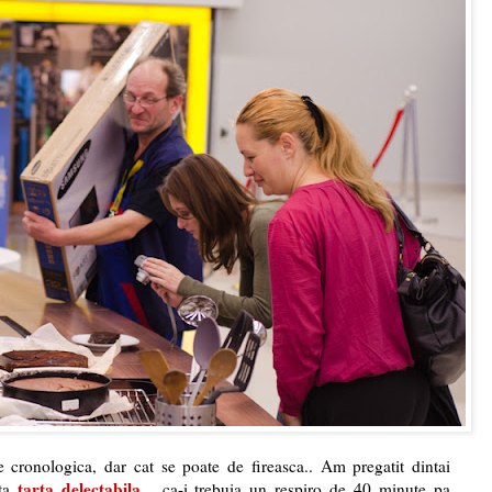
ne cronologica, dar cat se poate de fireasca.. Am pregatit dintai
tarta delectabila
sta
... ca-i trebuia un respiro de 40 minute pa