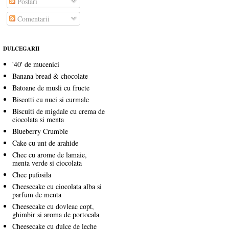
Postări
Comentarii
DULCEGARII
'40' de mucenici
Banana bread & chocolate
Batoane de musli cu fructe
Biscotti cu nuci si curmale
Biscuiti de migdale cu crema de
ciocolata si menta
Blueberry Crumble
Cake cu unt de arahide
Chec cu arome de lamaie,
menta verde si ciocolata
Chec pufosila
Cheesecake cu ciocolata alba si
parfum de menta
Cheesecake cu dovleac copt,
ghimbir si aroma de portocala
Cheesecake cu dulce de leche