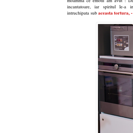
moamma ce emotii am avut ! Dar 
incantatoare, iar spiritul le-a 
aceasta tortura, 
intruchipata sub