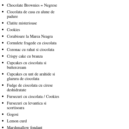
Chocolate Brownies = Negrese
Ciocolata de casa cu alune de
padure
Clatite misterioase
Cookies
Corabioare la Marea Neagra
Cornulete fragede cu ciocolata
Cozonac cu rahat si ciocolata
Crispy cake cu branza
Cupcakes cu ciocolata si
buttercream
Cupcakes cu unt de arahide si
glazura de ciocolata
Fudge de ciocolata cu cirese
deshidratate
Fursecuri cu ciocolata / Cookies
Fursecuri cu levantica si
scortisoara
Gogosi
Lemon curd
Marshmallow fondant