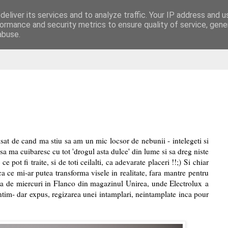
eliver its services and to analyze traffic. Your IP address and 
are
ormance and security metrics to ensure quality of service, gen
abuse.
isat de cand ma stiu sa am un mic locsor de nebunii - intelegeti si
 sa ma cuibaresc cu tot 'drogul asta dulce' din lume si sa dreg niste
ce pot fi traite, si de toti ceilalti, ca adevarate placeri !!;) Si chiar
 ce mi-ar putea transforma visele in realitate, fara mantre pentru
a de miercuri in Flanco din magazinul Unirea, unde Electrolux a
intim- dar expus, regizarea unei intamplari, neintamplate inca pour