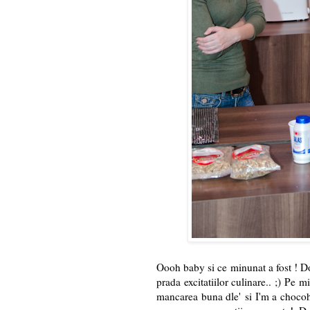
Oooh baby si ce minunat a fost ! Dou
prada excitatiilor culinare.. ;) Pe 
mancarea buna dle' si I'm a chocoh