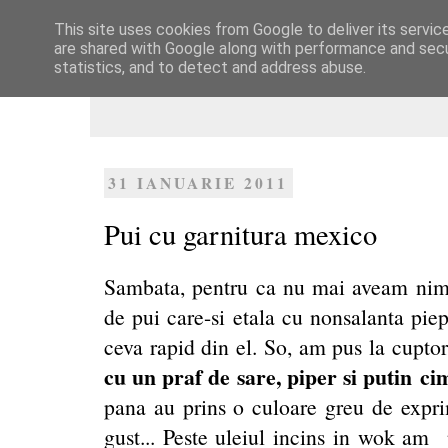
This site uses cookies from Google to deliver its servic
Dulcegarii culinare
are shared with Google along with performance and secur
statistics, and to detect and address abuse.
31 IANUARIE 2011
Pui cu garnitura mexico
Sambata, pentru ca nu mai aveam nimic
de pui care-si etala cu nonsalanta piep
ceva rapid din el. So, am pus la cupto
cu un praf de sare, piper si putin c
pana au prins o culoare greu de exprim
gust... Peste uleiul incins in wok am