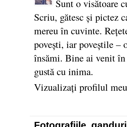
Sunt o visătoare c
Scriu, gătesc și pictez c
mereu în cuvinte. Rețet
povești, iar poveștile –
însămi. Bine ai venit în
gustă cu inima.
Vizualizați profilul me
Fotografiile, gandur