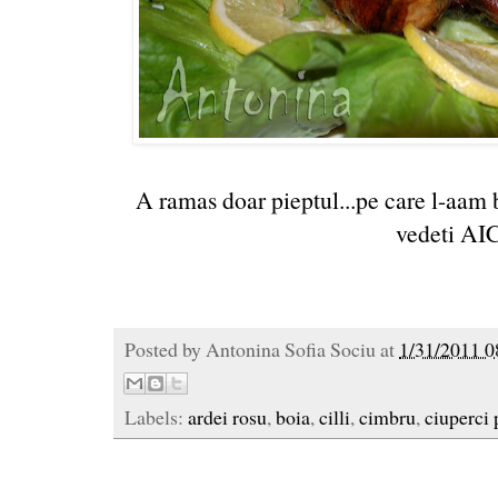
A ramas doar pieptul...pe care l-aam b
vedeti
AI
Posted by
Antonina Sofia Sociu
at
1/31/2011 0
Labels:
ardei rosu
,
boia
,
cilli
,
cimbru
,
ciuperci 