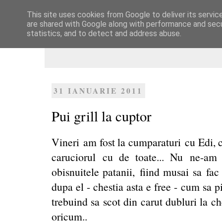
This site uses cookies from Google to deliver its servic
Dulcegarii culinare
are shared with Google along with performance and secur
statistics, and to detect and address abuse.
31 IANUARIE 2011
Pui grill la cuptor
Vineri am fost la cumparaturi cu Edi, c
caruciorul cu de toate... Nu ne-am
obisnuitele patanii, fiind musai sa fa
dupa el - chestia asta e free - cum sa 
trebuind sa scot din carut dubluri la ch
oricum..