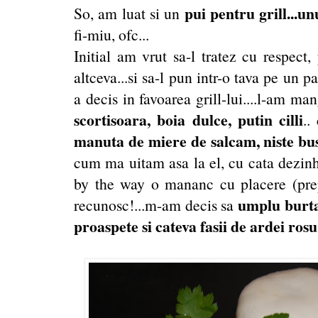
pui pentru grill...u
So, am luat si un
fi-miu, ofc...
Initial am vrut sa-l tratez cu respect,
altceva...si sa-l pun intr-o tava pe un p
a decis in favoarea grill-lui....l-am ma
scortisoara, boia dulce, putin cilli
..
manuta de miere de salcam, niste bus
cum ma uitam asa la el, cu cata dezinhi
by the way o mananc cu placere (prepa
umplu burta 
recunosc!...m-am decis sa
proaspete si cateva fasii de ardei rosu