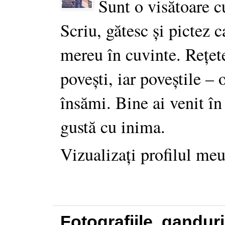
Sunt o visătoare c
Scriu, gătesc și pictez c
mereu în cuvinte. Rețet
povești, iar poveștile –
însămi. Bine ai venit în
gustă cu inima.
Vizualizați profilul me
Fotografiile, gandur