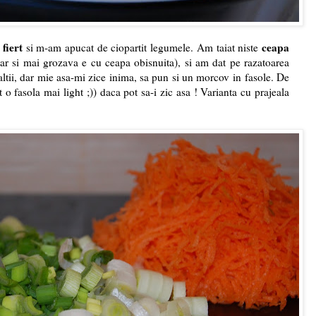
 fiert
ceapa
si m-am apucat de ciopartit legumele. Am taiat niste
ar si mai grozava e cu ceapa obisnuita), si am dat pe razatoarea
altii, dar mie asa-mi zice inima, sa pun si un morcov in fasole. De
o fasola mai light ;)) daca pot sa-i zic asa ! Varianta cu prajeala