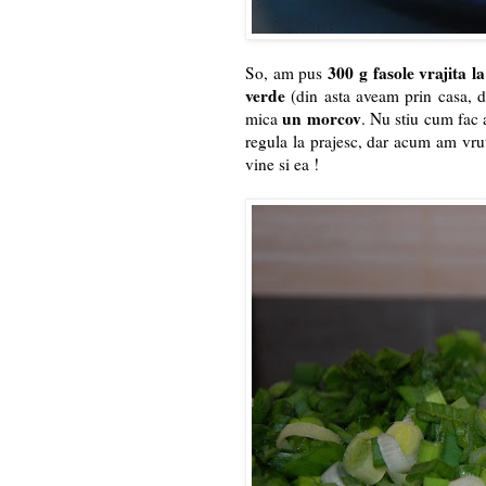
300 g fasole vrajita la
So, am pus
verde
(din asta aveam prin casa, d
un morcov
mica
. Nu stiu cum fac 
regula la prajesc, dar acum am vrut 
vine si ea !