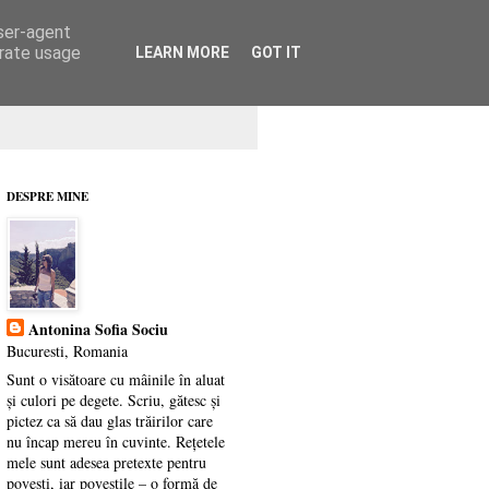
user-agent
erate usage
LEARN MORE
GOT IT
DESPRE MINE
Antonina Sofia Sociu
Bucuresti, Romania
Sunt o visătoare cu mâinile în aluat
și culori pe degete. Scriu, gătesc și
pictez ca să dau glas trăirilor care
nu încap mereu în cuvinte. Rețetele
mele sunt adesea pretexte pentru
povești, iar poveștile – o formă de