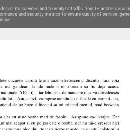
eliver its services and to analyze traffic. Your IP address and 
are
ormance and security metrics to ensure quality of service, gen
abuse.
te cucuiete carora le-am auzit efervescenta discutie, fara voia
 ce ma gandeam la ale mele si-mi doream sa fiu deja acasa.
rnationale, YET :)).. iar felul asta de mancare o sa va dovedeasca
titului...
Asa ca azi, va rapesc atentia cu o fasole cu carnati...na,
njetul de pe buze si incetati sa-mi criticati meniul,
read
between
m ales cu niste boabe mari de fasole... As spune ca-i vrajita. Dar
.Am mai scapat si eu pe jos cate o boaba, dar nu mi-a crescut nici
cat structura blocului, doar ca fierbe repede, ca gandul calatorului