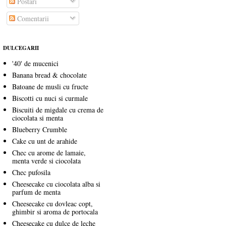
Postări
Comentarii
DULCEGARII
'40' de mucenici
Banana bread & chocolate
Batoane de musli cu fructe
Biscotti cu nuci si curmale
Biscuiti de migdale cu crema de
ciocolata si menta
Blueberry Crumble
Cake cu unt de arahide
Chec cu arome de lamaie,
menta verde si ciocolata
Chec pufosila
Cheesecake cu ciocolata alba si
parfum de menta
Cheesecake cu dovleac copt,
ghimbir si aroma de portocala
Cheesecake cu dulce de leche