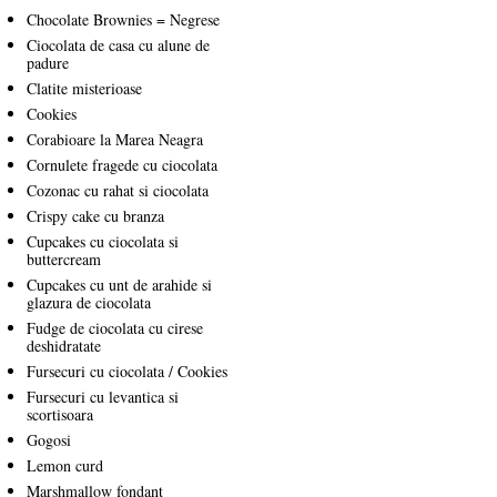
Chocolate Brownies = Negrese
Ciocolata de casa cu alune de
padure
Clatite misterioase
Cookies
Corabioare la Marea Neagra
Cornulete fragede cu ciocolata
Cozonac cu rahat si ciocolata
Crispy cake cu branza
Cupcakes cu ciocolata si
buttercream
Cupcakes cu unt de arahide si
glazura de ciocolata
Fudge de ciocolata cu cirese
deshidratate
Fursecuri cu ciocolata / Cookies
Fursecuri cu levantica si
scortisoara
Gogosi
Lemon curd
Marshmallow fondant