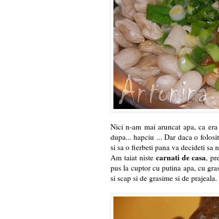
Nici n-am mai aruncat apa, ca era 
dupa... hapciu ... Dar daca o folos
si sa o fierbeti pana va decideti sa n
carnati de casa
Am taiat niste
, pr
pus la cuptor cu putina apa, cu gra
si scap si de grasime si de prajeala.