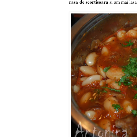
rasa de scortisoara
si am mai lasat