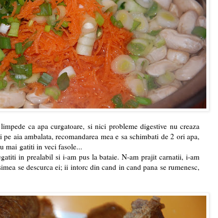
limpede ca apa curgatoare, si nici probleme digestive nu creaza
iti pe aia ambalata, recomandarea mea e sa schimbati de 2 ori apa,
u mai gatiti in veci fasole...
egatiti in prealabil si i-am pus la bataie. N-am prajit carnatii, i-am
simea se descurca ei; ii intorc din cand in cand pana se rumenesc,