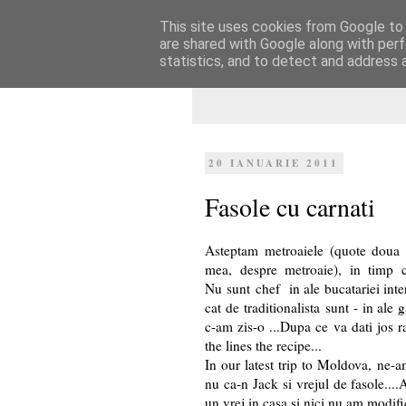
This site uses cookies from Google to d
Dulcegarii culin
are shared with Google along with perf
statistics, and to detect and address 
20 IANUARIE 2011
Fasole cu carnati
Asteptam metroaiele (quote doua fe
mea, despre metroaie), in timp
Nu sunt chef in ale bucatariei inte
cat de traditionalista sunt - in ale ga
c-am zis-o ...Dupa ce va dati jos ra
the lines the recipe
...
In our latest trip to Moldova, ne-a
nu ca-n Jack si vrejul de fasole...
un vrej in casa si nici nu am modifi