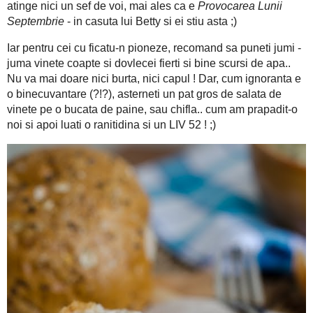
Dupa plac si daca va prinde micul dejun si pranzul in campul
ceapa tocata marunt
vinete..
.. sau usturoi cum zice Vasi..
voi, mai ales ca e
Provocarea Lunii Septembrie
- in casuta lui B
Iar pentru cei cu ficatu-n pioneze, recomand sa puneti jumi - j
bine scursi de apa.. Nu va mai doare nici burta, nici capul !
(?!?), asterneti un pat gros de salata de vinete pe o bucata d
noi si apoi luati o ranitidina si un LIV 52 ! ;)