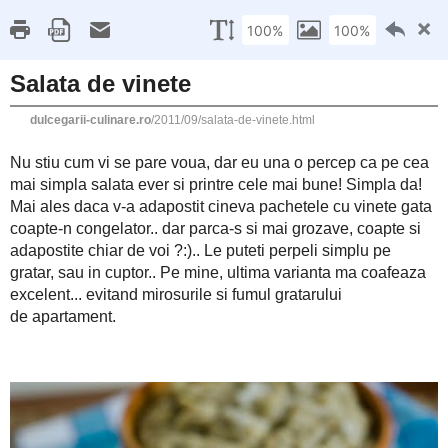
This site uses cookies from Google to deliver its 
Dulcegarii culinare
are shared with Google along with performance an
statistics, and to detect and address abuse.
LE
5 SEPTEMBRIE 2011
Salata de vinete
Nu stiu cum vi se pare voua, dar eu una o percep ca pe cea mai
bune! Simpla da! Mai ales daca v-a adapostit cineva pachetele
dar parca-s si mai grozave, coapte si adapostite chiar de voi ?:
sau in cuptor.. Pe mine, ultima varianta ma coafeaza excelent...
de apartament.