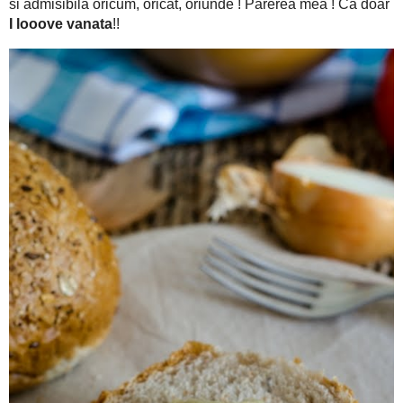
Si cam atat.. E rau de buna, teribil de simplu de preparat si
I looove vanata
Parerea mea ! Ca doar
!!