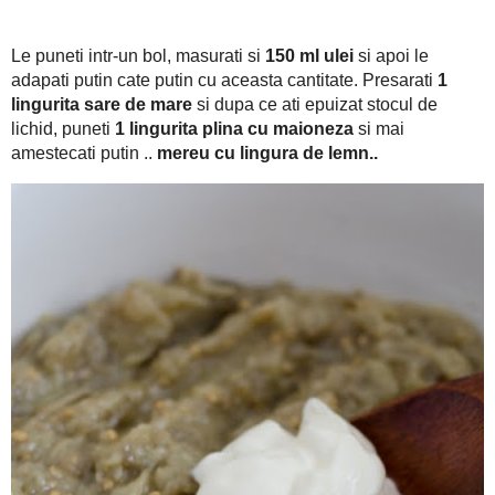
So, asa coapte cum sunt, le lasati sa se scurga de apa si apo
500 grame vinete coapte
cantitatea.. Eu am pachetele cu
, dec
150 ml ulei
Le puneti intr-un bol, masurati si
si apoi le adapat
1 lingurita sare de mare
Presarati
si dupa ce ati epuizat sto
cu maioneza
mereu cu lingura de l
si mai amestecati putin ..