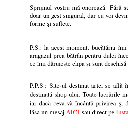
Sprijinul vostru mă onorează.
Fără su
doar un gest singural, dar cu voi devi
forme şi suflete.
P.S.: la acest moment, bucătăria
î
mi 
aragazul prea bătrân pentru dulci înce
ce îmi dăruieşte clipa şi sunt deschisă 
P.P.S.:
Site-ul destinat artei se află 
destinată shop-ului. Toate lucrările m
iar dacă ceva vă încântă privirea şi do
lăsa un mesaj
AICI
sau direct pe
Inst