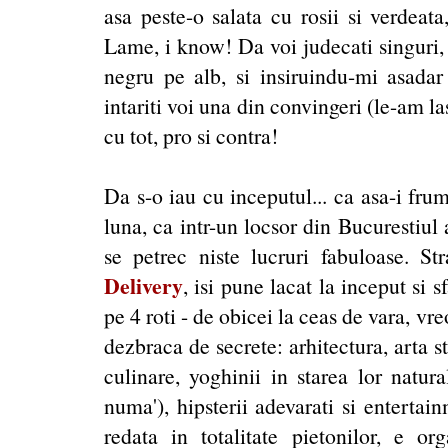
asa peste-o salata cu rosii si verdeat
Lame, i know! Da voi judecati singuri,
negru pe alb, si insiruindu-mi asadar
intariti voi una din convingeri (le-am la
cu tot, pro si contra!
Da s-o iau cu inceputul... ca asa-i fr
luna, ca intr-un locsor din Bucurestiul
se petrec niste lucruri fabuloase. 
Delivery
, isi pune lacat la inceput si s
pe 4 roti - de obicei la ceas de vara, vreo
dezbraca de secrete: arhitectura, arta st
culinare, yoghinii in starea lor natura
numa'), hipsterii adevarati si entertain
redata in totalitate pietonilor, e 