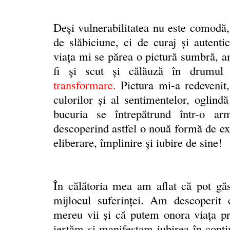
Deşi vulnerabilitatea nu este comodă,
de slăbiciune, ci de curaj și autentic
viața mi se părea o pictură sumbră, a
fi şi scut și călăuză în drumul
transformare
.
Pictura mi-a redevenit,
culorilor și al sentimentelor, oglindă
bucuria se întrepătrund într-o ar
descoperind astfel o nouă formă de exp
eliberare, împlinire şi iubire de sine!
În călătoria mea am aflat că pot găs
mijlocul suferinței. Am descoperit 
mereu vii și că putem onora viaţa p
iertăm și manifestam iubirea în cont