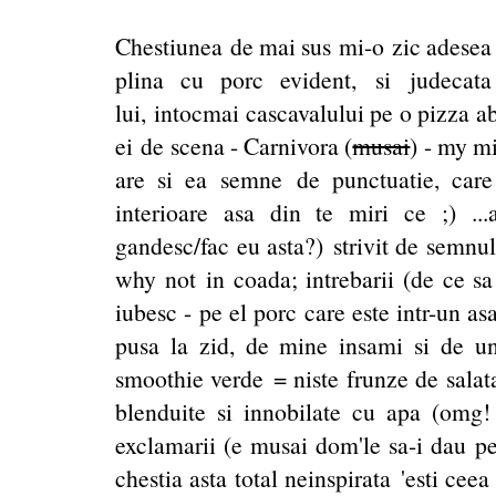
Chestiunea de mai sus mi-o zic adesea 
plina cu porc evident, si judecat
lui, intocmai cascavalului pe o pizza a
ei de scena - Carnivora (
musai
) - my m
are si ea semne de punctuatie, care v
interioare asa din te miri ce ;) ...
gandesc/fac eu asta?) strivit de semnu
why not in coada; intrebarii (de ce sa 
iubesc - pe el porc care este intr-un a
pusa la zid, de mine insami si de u
smoothie verde = niste frunze de salat
blenduite si innobilate cu apa (omg! 
exclamarii (e musai dom'le sa-i dau pe
chestia asta total neinspirata 'esti cee