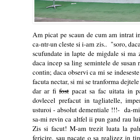
Am picat pe scaun de cum am intrat in
ca-ntr-un cleste si i-am zis.. "soro, dac
scufundate in lapte de migdale si ma z
daca incep sa ling semintele de susan 
contin; daca observi ca mi se indeseste
facuta nectar, si mi se tranforma dejtele
dar ar fi
fost
pacat sa fac uitata in 
dovlecel prefacut in tagliatelle, imp
usturoi - absolut dementiale !!!- da-m
sa-mi revin ca altfel ii pun gand rau lu
Zis si facut! M-am trezit luata la pa
fericire, sau pacate o sa realizez in 