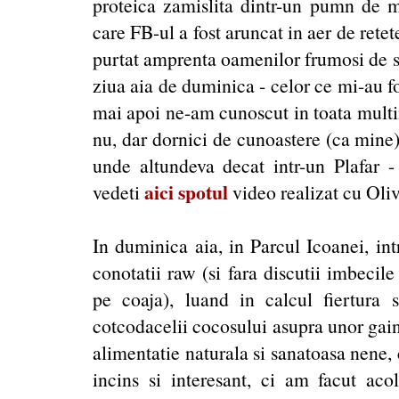
proteica zamislita dintr-un pumn de m
care FB-ul a fost aruncat in aer de rete
purtat amprenta oamenilor frumosi de s-
ziua aia de duminica - celor ce mi-au fo
mai apoi ne-am cunoscut in toata multi
nu, dar dornici de cunoastere (ca mine), 
unde altundeva decat intr-un Plafar -
aici spotul
vedeti
video realizat cu Oliv
In duminica aia, in Parcul Icoanei, int
conotatii raw (si fara discutii imbecil
pe coaja), luand in calcul fiertura s
cotcodacelii cocosului asupra unor gaini
alimentatie naturala si sanatoasa nene,
incins si interesant, ci am facut acol