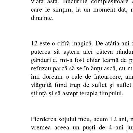
viaţa asta. Bucuriile compleşitoare 
care le simțim, la un moment dat, nu
dinainte.
12 este o cifră magică. De atâţia ani
puterea să aştern aici câteva rând
gândurile, mi-a fost chiar teamă de pr
refuzau parcă să se înlănţuiască, cu 
îmi doream o cale de întoarcere, am
vlăguită fiind trup de suflet şi sufl
ştiinţă şi să astept terapia timpului.
Pierderea soţului meu, acum 12 ani, ne
vremea aceea un puşti de 4 ani jum