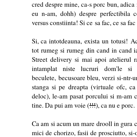
cred despre mine, ca-s porc bun, adica i
eu n-am, dohh) despre perfectibila co
versus constiinta! Si ce sa fac, ce sa fa
Si, ca intotdeauna, exista un totusi! A
tot rumeg si rumeg din cand in cand iar
Street delivery si mai apoi atelierul
intamplat niste lucruri dom'le si
beculete, becusoare bleu, verzi si-ntr-u
stanga si pe dreapta (virtuale ofc, c
deloc), le-am pasat porcului si m-am 
tine. Da pui am voie (
!!!
), ca nu e porc.
Ca am si acum un mare drooll in gura c
mici de chorizo, fasii de prosciutto, si-