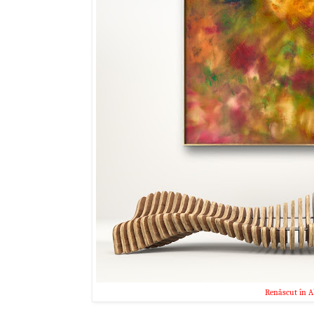
Renăscut în A