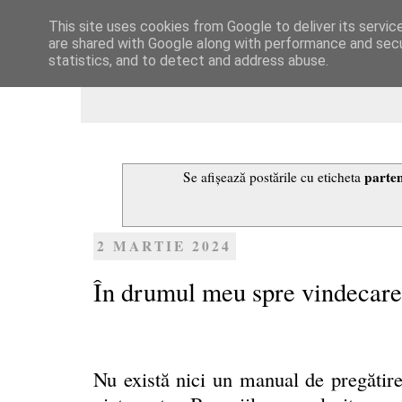
This site uses cookies from Google to deliver its servic
Dulcegarii culinare
are shared with Google along with performance and secur
statistics, and to detect and address abuse.
parten
Se afișează postările cu eticheta
2 MARTIE 2024
În drumul meu spre vindecare
Nu există nici un manual de pregătir