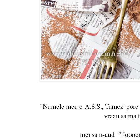
"Numele meu e A.S.S., 'fumez' porc de
vreau sa ma 
nici sa n-aud "llooooo