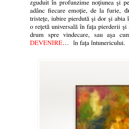
zguduit în profunzime noţiunea şi per
adânc fiecare emoție, de la furie,
d
tristețe, iubire pierdută și dor şi abi
o rețetă universală în faţa pierderii ş
drum spre vindecare, sau aşa cu
DEVENIRE
…
în faţa întunericului.