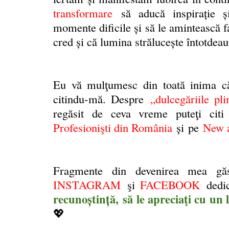
transformare
să aducă inspirație ș
momente dificile și să le amintească f
cred și că lumina străluceşte întotdeau
Eu vă mulţumesc din toată inima că
citindu-mă
. Despre
„dulcegăriile pl
regăsit de ceva vreme puteţi cit
Profesionişti din România
și
pe
New a
Fragmente din devenirea mea gă
INSTAGRAM
şi
FACEBOOK
dedi
recunoştinţă,
să le apreciaţi cu un l
💖