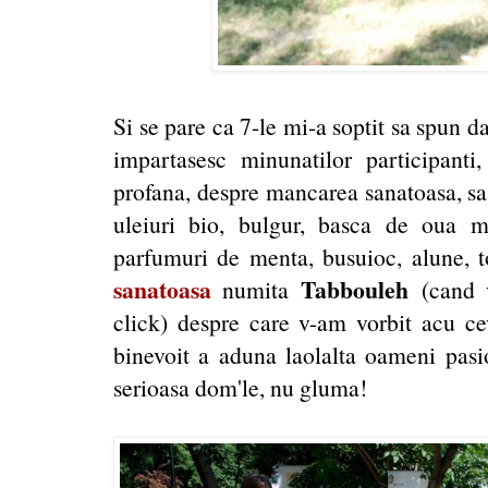
Si se pare ca 7-le mi-a soptit sa spun da
impartasesc minunatilor participant
profana, despre mancarea sanatoasa, sa 
uleiuri bio, bulgur, basca de oua 
parfumuri de menta, busuioc, alune, to
sanatoasa
Tabbouleh
numita
(cand v
click) despre care v-am vorbit acu 
binevoit a aduna laolalta oameni pasi
serioasa dom'le, nu gluma!