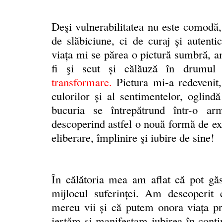
Deşi vulnerabilitatea nu este comodă,
de slăbiciune, ci de curaj și autentic
viața mi se părea o pictură sumbră, a
fi şi scut și călăuză în drumul
transformare
.
Pictura mi-a redevenit,
culorilor și al sentimentelor, oglindă
bucuria se întrepătrund într-o ar
descoperind astfel o nouă formă de exp
eliberare, împlinire şi iubire de sine!
În călătoria mea am aflat că pot găs
mijlocul suferinței. Am descoperit 
mereu vii și că putem onora viaţa p
iertăm și manifestam iubirea în cont