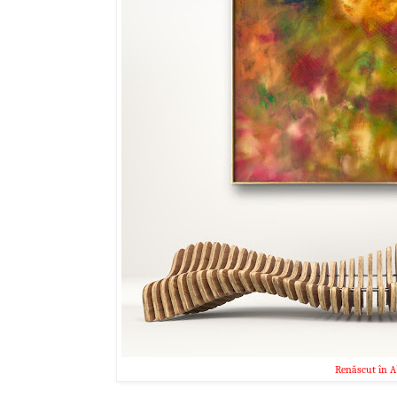
Renăscut în A