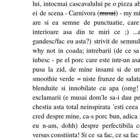
lui, intocmai cascavalului pe o pizza a
ei de scena - Carnivora (
musai
) - my m
are si ea semne de punctuatie, care v
interioare asa din te miri ce ;) ...
gandesc/fac eu asta?) strivit de semnu
why not in coada; intrebarii (de ce sa 
iubesc - pe el porc care este intr-un a
pusa la zid, de mine insami si de u
smoothie verde = niste frunze de salat
blenduite si innobilate cu apa (omg! 
exclamarii (e musai dom'le sa-i dau pe
chestia asta total neinspirata 'esti cee
cred despre mine, ca-s porc bun, adica i
eu n-am, dohh) despre perfectibila co
versus constiinta! Si ce sa fac, ce sa fa