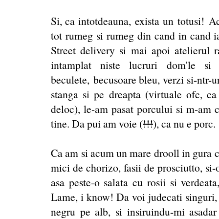
Si, ca intotdeauna, exista un totusi! A
tot rumeg si rumeg din cand in cand iar
Street delivery si mai apoi atelierul
intamplat niste lucruri dom'le si
beculete, becusoare bleu, verzi si-ntr-u
stanga si pe dreapta (virtuale ofc, c
deloc), le-am pasat porcului si m-am 
tine. Da pui am voie (
!!!
), ca nu e porc.
Ca am si acum un mare drooll in gura c
mici de chorizo, fasii de prosciutto, si-
asa peste-o salata cu rosii si verdeat
Lame, i know! Da voi judecati singuri,
negru pe alb, si insiruindu-mi asadar