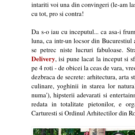
intariti voi una din convingeri (le-am la
cu tot, pro si contra!
Da s-o iau cu inceputul... ca asa-i fr
luna, ca intr-un locsor din Bucurestiul
se petrec niste lucruri fabuloase. 
Delivery
, isi pune lacat la inceput si s
pe 4 roti - de obicei la ceas de vara, vreo
dezbraca de secrete: arhitectura, arta st
culinare, yoghinii in starea lor natura
numa'), hipsterii adevarati si entertain
redata in totalitate pietonilor, e 
Carturesti si Ordinul Arhitectilor din R