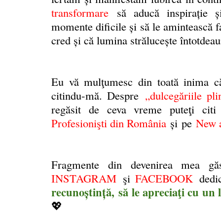
transformare
să aducă inspirație ș
momente dificile și să le amintească f
cred și că lumina străluceşte întotdeau
Eu vă mulţumesc din toată inima că
citindu-mă
. Despre
„dulcegăriile pl
regăsit de ceva vreme puteţi cit
Profesionişti din România
și
pe
New a
Fragmente din devenirea mea gă
INSTAGRAM
şi
FACEBOOK
dedi
recunoştinţă,
să le apreciaţi cu un l
💖