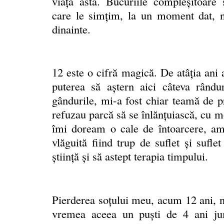
viaţa asta. Bucuriile compleşitoare 
care le simțim, la un moment dat, nu
dinainte.
12 este o cifră magică. De atâţia ani
puterea să aştern aici câteva rând
gândurile, mi-a fost chiar teamă de pr
refuzau parcă să se înlănţuiască, cu 
îmi doream o cale de întoarcere, am
vlăguită fiind trup de suflet şi sufl
ştiinţă şi să astept terapia timpului.
Pierderea soţului meu, acum 12 ani, ne
vremea aceea un puşti de 4 ani jum