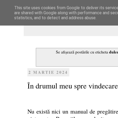
This site uses cookies from Google to deliver its servic
Dulcegarii culinare
are shared with Google along with performance and secur
statistics, and to detect and address abuse.
dulce
Se afișează postările cu eticheta
2 MARTIE 2024
În drumul meu spre vindecare
Nu există nici un manual de pregătir