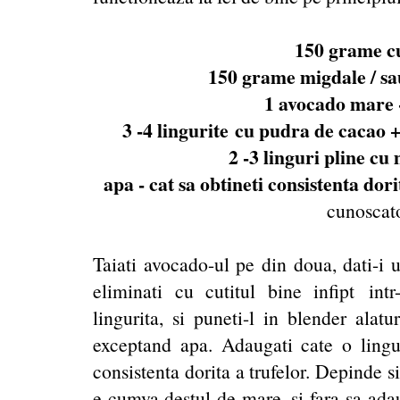
150 grame c
150 grame migdale / sau
1 avocado mare 
3 -4 lingurite cu pudra de cacao +
2 -3 linguri pline cu
apa - cat sa obtineti consistenta dori
cunoscato
Taiati avocado-ul pe din doua, dati-i 
eliminati cu cutitul bine infipt intr
lingurita, si puneti-l in blender alatu
exceptand apa. Adaugati cate o ling
consistenta dorita a trufelor. Depinde 
e cumva destul de mare, si fara sa ada