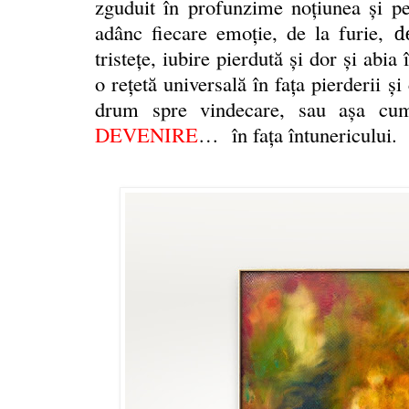
zguduit în profunzime noţiunea şi per
adânc fiecare emoție, de la furie,
d
tristețe, iubire pierdută și dor şi abi
o rețetă universală în faţa pierderii ş
drum spre vindecare, sau aşa cu
DEVENIRE
…
în faţa întunericului.