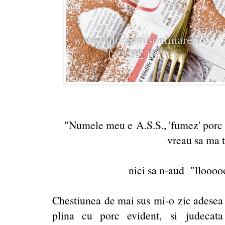
"Numele meu e A.S.S., 'fumez' porc de
vreau sa ma 
nici sa n-aud "llooooo
Chestiunea de mai sus mi-o zic adesea 
plina cu porc evident, si judecat