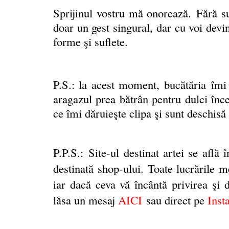
Sprijinul vostru mă onorează.
Fără su
doar un gest singural, dar cu voi devi
forme şi suflete.
P.S.: la acest moment, bucătăria
î
mi 
aragazul prea bătrân pentru dulci înce
ce îmi dăruieşte clipa şi sunt deschisă 
P.P.S.:
Site-ul destinat artei se află 
destinată shop-ului. Toate lucrările m
iar dacă ceva vă încântă privirea şi do
lăsa un mesaj
AICI
sau direct pe
Inst