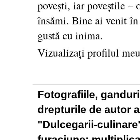
povești, iar poveștile –
însămi. Bine ai venit în
gustă cu inima.
Vizualizați profilul me
Fotografiile, gandur
drepturile de autor a
"Dulcegarii-culinare"
furaciune: multiplic