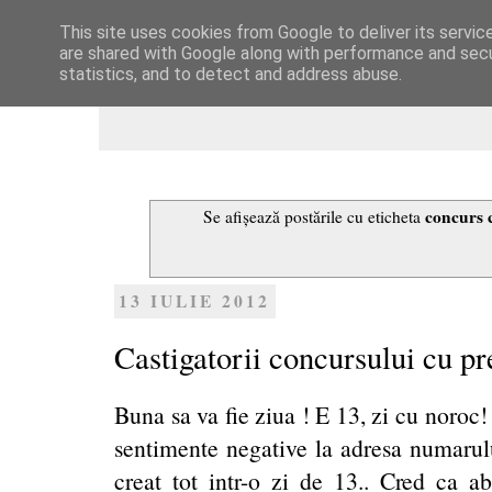
This site uses cookies from Google to deliver its servic
Dulcegarii culinare
are shared with Google along with performance and secur
statistics, and to detect and address abuse.
concurs 
Se afișează postările cu eticheta
13 IULIE 2012
Castigatorii concursului cu pr
Buna sa va fie ziua ! E 13, zi cu noroc
sentimente negative la adresa numarulu
creat tot intr-o zi de 13.. Cred ca abi