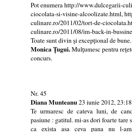
Pot enumera http://www.dulcegarii-culi
ciocolata-si-visine-alcoolizate.html, ht
culinare.ro/2011/02/tort-de-ciocolata.h
culinare.ro/2011/08/im-back-in-bussine
Toate sunt divin și excepțional de bun
Monica Țugui.
Mulțumesc pentru rețete,
concurs.
Nr. 45
Diana Munteanu
23 iunie 2012, 23:18
Te urmaresc de cateva luni, de ca
pasiune : gatitul. mi-as dori foarte tare
ca exista asa ceva pana nu l-am 