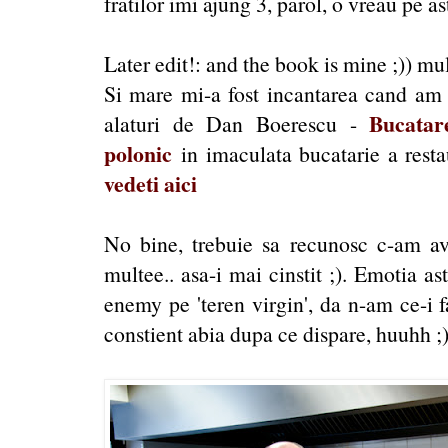
fratilor imi ajung 3, parol, o vreau pe a
Later edit!: and the book is mine ;)) 
Si mare mi-a fost incantarea cand am 
Bucatar
alaturi de Dan Boerescu -
polonic
in imaculata bucatarie a resta
vedeti aici
No bine, trebuie sa recunosc c-am avu
multee.. asa-i mai cinstit ;). Emotia a
enemy pe 'teren virgin', da n-am ce-i 
constient abia dupa ce dispare, huuhh ;)