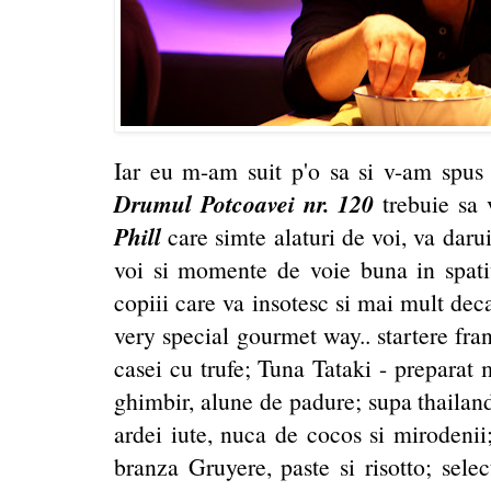
Iar eu m-am suit p'o sa si v-am spus 
Drumul Potcoavei nr. 120
trebuie sa
Phill
care simte alaturi de voi, va darui
voi si momente de voie buna in spatiu
copiii care va insotesc si mai mult dec
very special gourmet way.. startere fra
casei cu trufe; Tuna Tataki - preparat
ghimbir, alune de padure; supa thaila
ardei iute, nuca de cocos si mirodenii
branza Gruyere, paste si risotto; selec