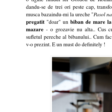
dandu-se de trei ori peste cap, transf
musca bazaindu-mi la ureche "
Pasol na
pregatit
biban de mare la 
"doar" un
mazare
- o grozavie nu alta.. Cus c
sufletul pereche al bibanului.. Cum fac 
v-o prezint. E un must do definitely !