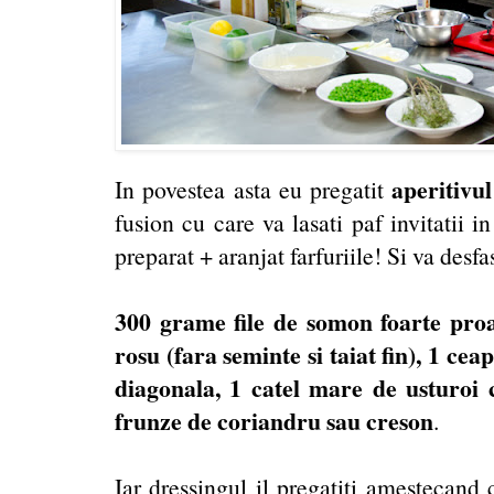
aperitivu
In povestea asta eu pregatit
fusion cu care va lasati paf invitatii 
preparat + aranjat farfuriile! Si va desfa
300 grame file de somon foarte proasp
rosu (fara seminte si taiat fin), 1 cea
diagonala, 1 catel mare de usturoi c
frunze de coriandru sau creson
.
Iar dressingul il pregatiti amestecand 