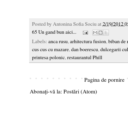
Posted by
Antonina Sofia Sociu
at
2/19/2012 0
65 Un gand bun aici...
Labels:
anca rusu
,
arhitectura fusion
,
biban de
cus cus cu mazare
,
dan boerescu
,
dulcegarii cu
printesa polonic
,
restaurantul Phill
Pagina de pornire
Abonați-vă la:
Postări (Atom)