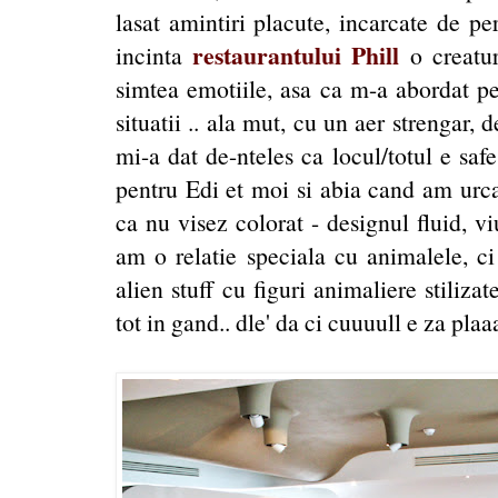
lasat amintiri placute, incarcate de per
restaurantului Phill
incinta
o creatur
simtea emotiile, asa ca m-a abordat pe
situatii .. ala mut, cu un aer strengar, 
mi-a dat de-nteles ca locul/totul e safe
pentru Edi et moi si abia cand am urca
ca nu visez colorat - designul fluid, vi
am o relatie speciala cu animalele, ci
alien stuff cu figuri animaliere stiliza
tot in gand.. dle' da ci cuuuull e za pla