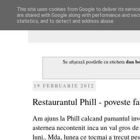
This site uses cookies from Google to deliver its servic
Dulcegarii culinare
are shared with Google along with performance and secur
statistics, and to detect and address abuse.
dan bo
Se afișează postările cu eticheta
19 FEBRUARIE 2012
Restaurantul Phill - poveste fa
Am ajuns la Phill calcand pamantul inve
asternea necontenit inca un val gros de
luni.. Mda, lunea ce tocmai a trecut pes