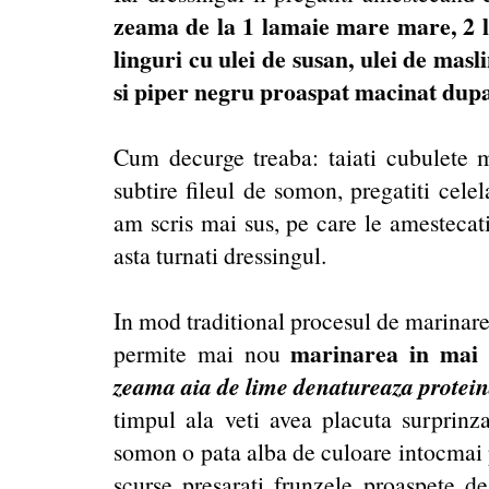
zeama de la 1 lamaie mare mare, 2 li
linguri cu ulei de susan, ulei de masl
si piper negru proaspat macinat dupa 
Cum decurge treaba: taiati cubulete m
subtire fileul de somon, pregatiti cele
am scris mai sus, pe care le amestecati
asta turnati dressingul.
In mod traditional procesul de marinare 
marinarea in mai 
permite mai nou
zeama aia de lime denatureaza proteina
timpul ala veti avea placuta surprinz
somon o pata alba de culoare intocmai 
scurse presarati frunzele proaspete de