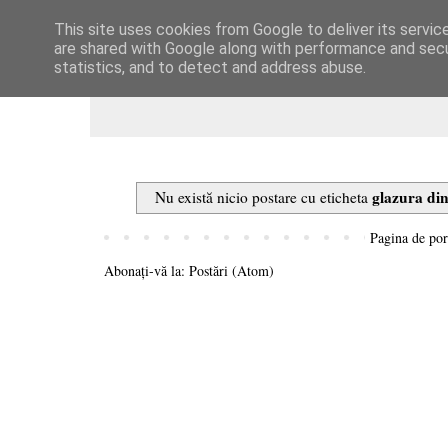
This site uses cookies from Google to deliver its servic
Dulcegarii culinare
are shared with Google along with performance and secur
statistics, and to detect and address abuse.
glazura di
Nu există nicio postare cu eticheta
Pagina de por
Abonați-vă la:
Postări (Atom)