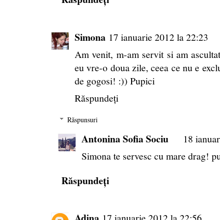
Simona
17 ianuarie 2012 la 22:23
Am venit, m-am servit si am asculta
eu vre-o doua zile, ceea ce nu e exclu
de gogosi! :)) Pupici
Răspundeți
Răspunsuri
Antonina Sofia Sociu
18 ianuar
Simona te servesc cu mare drag! pu
Răspundeți
Adina
17 ianuarie 2012 la 22:56