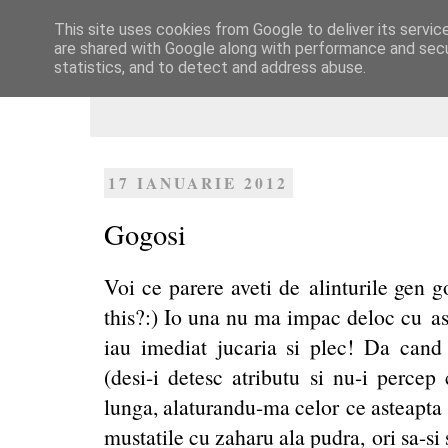
This site uses cookies from Google to deliver its servic
Dulcegarii culinare
are shared with Google along with performance and secur
statistics, and to detect and address abuse.
17 IANUARIE 2012
Gogosi
Voi ce parere aveti de alinturile gen g
this?:) Io una nu ma impac deloc cu asa
iau imediat jucaria si plec! Da cand
(desi-i detesc atributu si nu-i percep
lunga, alaturandu-ma celor ce asteapta c
mustatile cu zaharu ala pudra, ori sa-si