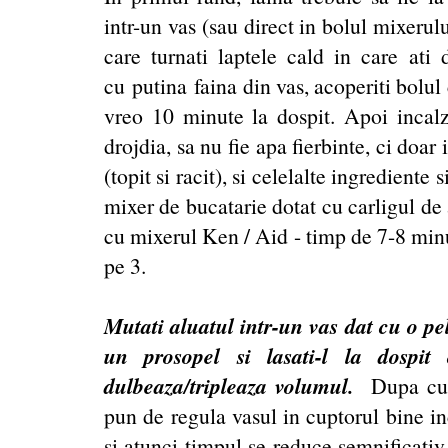
intr-un vas (sau direct in bolul mixerulu
care turnati laptele cald in care ati d
cu putina faina din vas, acoperiti bolul
vreo 10 minute la dospit. Apoi incalzi
drojdia, sa nu fie apa fierbinte, ci doar
(topit si racit), si celelalte ingredient
mixer de bucatarie dotat cu carligul de
cu mixerul Ken / Aid - timp de 7-8 minu
pe 3.
Mutati aluatul intr-un vas dat cu o pel
un prosopel si lasati-l la dospi
dulbeaza/tripleaza volumul.
Dupa cum 
pun de regula vasul in cuptorul bine in
si atunci timpul se reduce semnificativ