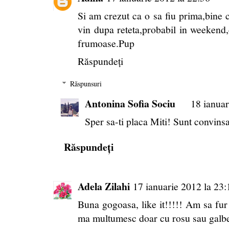
Si am crezut ca o sa fiu prima,bine ca
vin dupa reteta,probabil in weekend,d
frumoase.Pup
Răspundeți
Răspunsuri
Antonina Sofia Sociu
18 ianuar
Sper sa-ti placa Miti! Sunt convins
Răspundeți
Adela Zilahi
17 ianuarie 2012 la 23:
Buna gogoasa, like it!!!!! Am sa fur 
ma multumesc doar cu rosu sau galbe