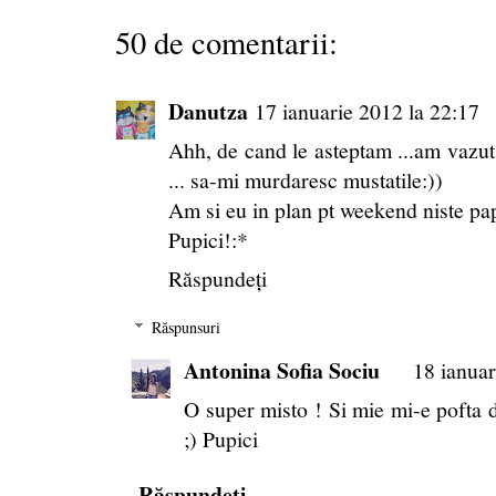
50 de comentarii:
Danutza
17 ianuarie 2012 la 22:17
Ahh, de cand le asteptam ...am vazut
... sa-mi murdaresc mustatile:))
Am si eu in plan pt weekend niste pap
Pupici!:*
Răspundeți
Răspunsuri
Antonina Sofia Sociu
18 ianuar
O super misto ! Si mie mi-e pofta 
;) Pupici
Răspundeți