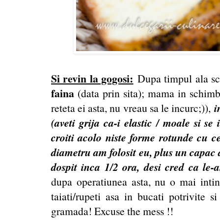
Si revin la gogosi:
Dupa timpul ala s
faina
(data prin sita); mama in schimb
i
reteta ei asta, nu vreau sa le incurc;)),
(aveti grija ca-i elastic / moale si se
croiti acolo niste forme rotunde cu c
diametru am folosit eu, plus un capac de
dospit inca 1/2 ora, desi cred ca le-
dupa operatiunea asta, nu o mai intin
taiati/rupeti asa in bucati potrivite s
gramada! Excuse the mess !!