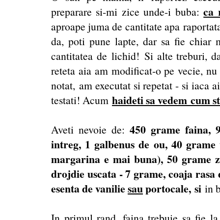
ca 
preparare si-mi zice unde-i buba:
aproape juma de cantitate apa raportata 
da, poti pune lapte, dar sa fie chiar
cantitatea de lichid! Si alte treburi, d
reteta aia am modificat-o pe vecie, nu
notat, am executat si repetat - si iaca a
haideti sa vedem cum st
testati! Acum
450 grame faina, 
Aveti nevoie de:
intreg, 1 galbenus de ou, 40 grame
margarina e mai buna), 50 grame za
drojdie uscata - 7 grame, coaja rasa 
esenta de vanilie
sau
portocale, si
in b
In primul rand, faina trebuie sa fie l