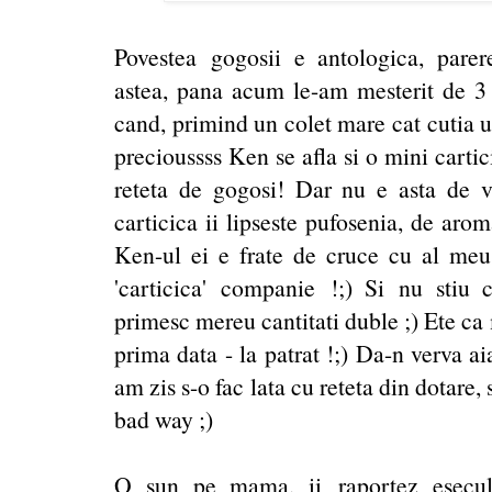
Povestea gogosii e antologica, pare
astea, pana acum le-am mesterit de 3 o
cand, primind un colet mare cat cutia u
precioussss Ken se afla si o mini cartic
reteta de gogosi! Dar nu e asta de 
carticica ii lipseste pufosenia, de aro
Ken-ul ei e frate de cruce cu al meu
'carticica' companie !;) Si nu stiu
primesc mereu cantitati duble ;) Ete ca 
prima data - la patrat !;) Da-n verva ai
am zis s-o fac lata cu reteta din dotare, s
bad way ;)
O sun pe mama, ii raportez esecul,