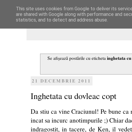
This site uses cookies from Google to deliver its servic
Dulcegarii culinare
are shared with Google along with performance and secur
statistics, and to detect and address abuse.
inghetata cu
Se afișează postările cu eticheta
21 DECEMBRIE 2011
Inghetata cu dovleac copt
Da stiu ca vine Craciunul! Pe bune ca n
incat sa incurc anotimpurile ;) Chiar d
indragostit, in tacere, de Ken, il ved