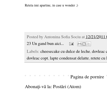
Reteta imi apartine, in case u wonder ;)
Posted by
Antonina Sofia Sociu
at
12/21/2011 
23 Un gand bun aici...
Labels:
cheesecake cu dulce de leche
,
dovleac 
dovleac copt
,
lapte condensat delatte
,
retete cu
Pagina de pornire
Abonați-vă la:
Postări (Atom)