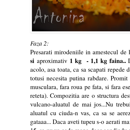
Faza 2:
Presarati mirodeniile in amestecul de 
si
1 kg - 1,1 kg faina..
aproximativ
acolo, asa toata, ca sa scapati repede de
totusi necesita putina rabdare. Promit 
musculara, fara roua pe fata, si fara ese
reteta). Compozitia are o structura de
vulcano-aluatul de mai jos...Nu trebui
aluatul cu ciuda-n vas, ca sa se aere
gataaa... Daca aveti tupeu s-o aerati m