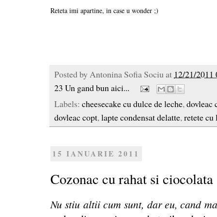
Reteta imi apartine, in case u wonder ;)
Posted by
Antonina Sofia Sociu
at
12/21/2011 
23 Un gand bun aici...
Labels:
cheesecake cu dulce de leche
,
dovleac 
dovleac copt
,
lapte condensat delatte
,
retete cu
15 IANUARIE 2011
Cozonac cu rahat si ciocolata
Nu stiu altii cum sunt, dar eu, cand m