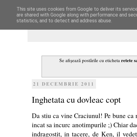
This site uses cookies from Google to deliver its servic
Dulcegarii culinare
are shared with Google along with performance and secur
statistics, and to detect and address abuse.
retete s
Se afișează postările cu eticheta
21 DECEMBRIE 2011
Inghetata cu dovleac copt
Da stiu ca vine Craciunul! Pe bune ca n
incat sa incurc anotimpurile ;) Chiar d
indragostit, in tacere, de Ken, il ved