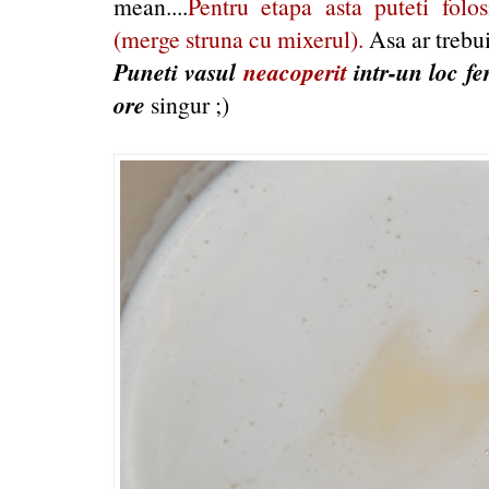
mean....
Pentru etapa asta puteti folos
(merge struna cu mixerul).
Asa ar trebui
Puneti vasul
neacoperit
intr-un loc fer
ore
singur ;)