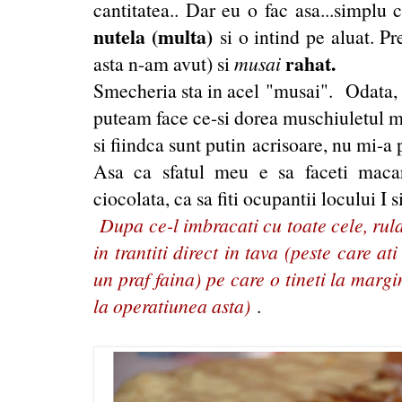
cantitatea.. Dar eu o fac asa...simplu 
nutela (multa)
si o intind pe aluat. Pr
rahat.
asta n-am avut) si
musai
Smecheria sta in acel "musai". Odata, 
puteam face ce-si dorea muschiuletul me
si fiindca sunt putin acrisoare, nu mi-a 
Asa ca sfatul meu e sa faceti maca
ciocolata, ca sa fiti ocupantii locului I 
Dupa ce-l imbracati cu toate cele, rula
in trantiti direct in tava (peste care at
un praf faina) pe care o tineti la marg
la operatiunea asta)
.