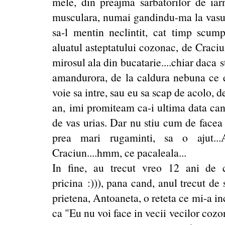
mele, din preajma sarbatorilor de ia
musculara, numai gandindu-ma la vasul
sa-l mentin neclintit, cat timp sc
aluatul asteptatului cozonac, de Craci
mirosul ala din bucatarie....chiar daca 
amandurora, de la caldura nebuna ce 
voie sa intre, sau eu sa scap de acolo, d
an, imi promiteam ca-i ultima data can
de vas urias. Dar nu stiu cum de face
prea mari rugaminti, sa o ajut..
Craciun....hmm, ce pacaleala...
In fine, au trecut vreo 12 ani de
pricina :))), pana cand, anul trecut de
prietena, Antoaneta, o reteta ce mi-a i
ca "Eu nu voi face in vecii vecilor coz