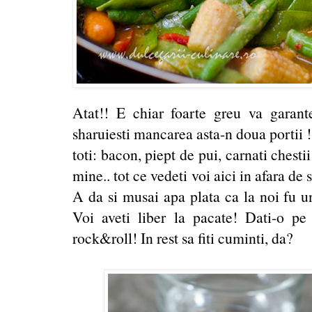
Atat!! E chiar foarte greu va garan
sharuiesti mancarea asta-n doua portii 
toti: bacon, piept de pui, carnati chest
mine.. tot ce vedeti voi aici in afara d
A da si musai apa plata ca la noi fu un
Voi aveti liber la pacate! Dati-o p
rock&roll! In rest sa fiti cuminti, da?