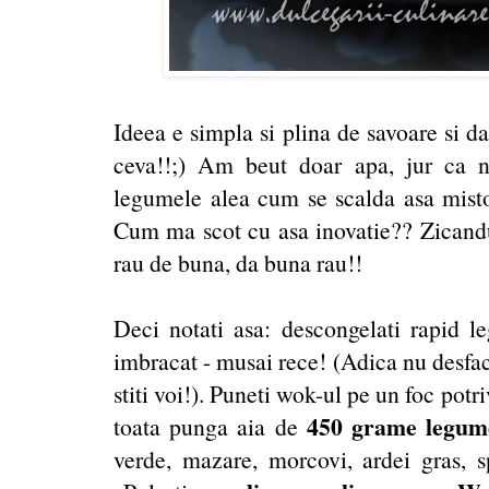
Ideea e simpla si plina de savoare si da
ceva!!;) Am beut doar apa, jur ca 
legumele alea cum se scalda asa mist
Cum ma scot cu asa inovatie?? Zicandu-
rau de buna, da buna rau!!
Deci notati asa: descongelati rapid l
imbracat - musai rece! (Adica nu desface
stiti voi!). Puneti wok-ul pe un foc potri
450 grame legum
toata punga aia de
verde, mazare, morcovi, ardei gras, sp