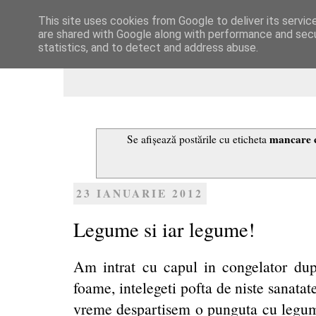
This site uses cookies from Google to deliver its servic
Dulcegarii culinare
are shared with Google along with performance and secur
statistics, and to detect and address abuse.
mancare 
Se afișează postările cu eticheta
23 IANUARIE 2012
Legume si iar legume!
Am intrat cu capul in congelator du
foame, intelegeti pofta de niste sanatat
vreme despartisem o punguta cu legume