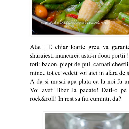
Atat!! E chiar foarte greu va garan
sharuiesti mancarea asta-n doua portii 
toti: bacon, piept de pui, carnati chest
mine.. tot ce vedeti voi aici in afara d
A da si musai apa plata ca la noi fu un
Voi aveti liber la pacate! Dati-o p
rock&roll! In rest sa fiti cuminti, da?