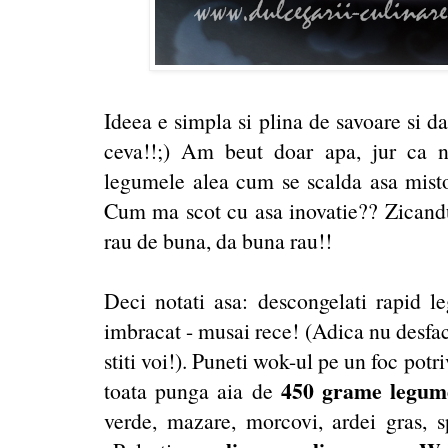
Ideea e simpla si plina de savoare si da
ceva!!;) Am beut doar apa, jur ca 
legumele alea cum se scalda asa mist
Cum ma scot cu asa inovatie?? Zicandu-
rau de buna, da buna rau!!
Deci notati asa: descongelati rapid l
imbracat - musai rece! (Adica nu desface
stiti voi!). Puneti wok-ul pe un foc potri
450 grame legum
toata punga aia de
verde, mazare, morcovi, ardei gras, sp