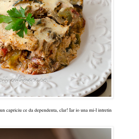
n capriciu ce da dependenta, clar! Iar io una mi-l intretin