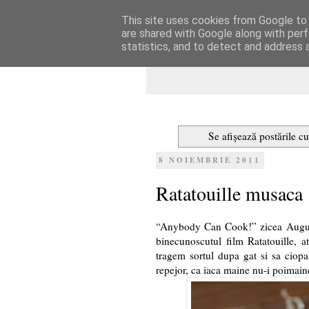
This site uses cookies from Google to d
Dulcegarii culin
are shared with Google along with perf
statistics, and to detect and address 
Se afișează postările c
8 NOIEMBRIE 2011
Ratatouille musaca
“Anybody Can Cook!” zicea Auguste
binecunoscutul film Ratatouille, 
tragem sortul dupa gat si sa ciopa
repejor, ca iaca maine nu-i poimaine