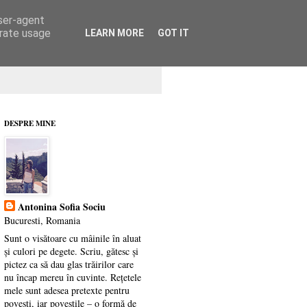
user-agent
erate usage
LEARN MORE
GOT IT
DESPRE MINE
Antonina Sofia Sociu
Bucuresti, Romania
Sunt o visătoare cu mâinile în aluat
și culori pe degete. Scriu, gătesc și
pictez ca să dau glas trăirilor care
nu încap mereu în cuvinte. Rețetele
mele sunt adesea pretexte pentru
povești, iar poveștile – o formă de