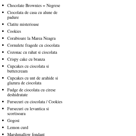
Chocolate Brownies = Negrese
Ciocolata de casa cu alune de
padure
Clatite misterioase
Cookies
Corabioare la Marea Neagra
Cornulete fragede cu ciocolata
Cozonac cu rahat si ciocolata
Crispy cake cu branza
Cupcakes cu ciocolata si
buttercream
Cupcakes cu unt de arahide si
glazura de ciocolata
Fudge de ciocolata cu cirese
deshidratate
Fursecuri cu ciocolata / Cookies
Fursecuri cu levantica si
scortisoara
Gogosi
Lemon curd
Marshmallow fondant