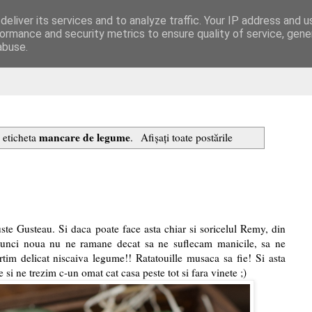
eliver its services and to analyze traffic. Your IP address and 
are
ormance and security metrics to ensure quality of service, gen
abuse.
mancare de legume
u eticheta
.
Afișați toate postările
 Gusteau. Si daca poate face asta chiar si soricelul Remy, din
atunci noua nu ne ramane decat sa ne suflecam manicile, sa ne
rtim delicat niscaiva legume!! Ratatouille musaca sa fie! Si asta
 si ne trezim c-un omat cat casa peste tot si fara vinete ;)