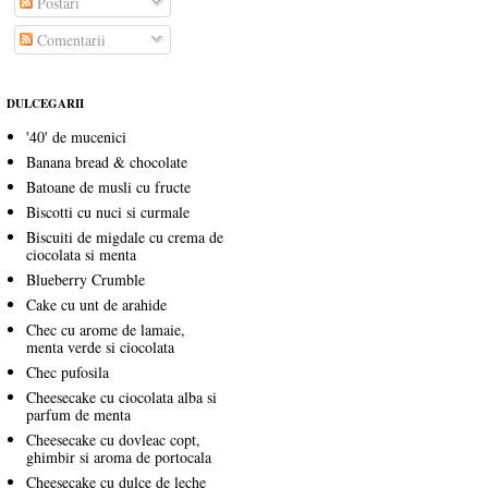
Postări
Comentarii
DULCEGARII
'40' de mucenici
Banana bread & chocolate
Batoane de musli cu fructe
Biscotti cu nuci si curmale
Biscuiti de migdale cu crema de
ciocolata si menta
Blueberry Crumble
Cake cu unt de arahide
Chec cu arome de lamaie,
menta verde si ciocolata
Chec pufosila
Cheesecake cu ciocolata alba si
parfum de menta
Cheesecake cu dovleac copt,
ghimbir si aroma de portocala
Cheesecake cu dulce de leche