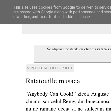
This site uses cookies from Google to deliver its servic
Dulcegarii culinare
are shared with Google along with performance and secur
statistics, and to detect and address abuse.
reteta ra
Se afișează postările cu eticheta
8 NOIEMBRIE 2011
Ratatouille musaca
“Anybody Can Cook!” zicea Auguste G
chiar si soricelul Remy, din binecunosc
nu ne ramane decat sa ne suflecam man