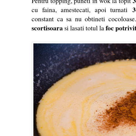
3
Pentru topping, puneti in wok la topit
3
cu faina, amestecati, apoi turnati
constant ca sa nu obtineti cocoloas
scortisoara
foc potrivi
si lasati totul la