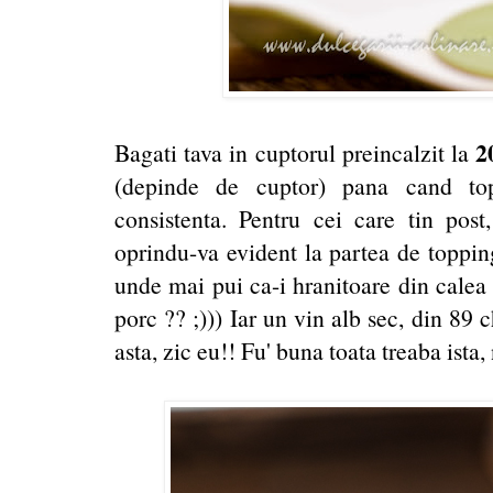
2
Bagati tava in cuptorul preincalzit la
(depinde de cuptor) pana cand top
consistenta. Pentru cei care tin pos
oprindu-va evident la partea de toppin
unde mai pui ca-i hranitoare din calea 
porc ?? ;))) Iar un vin alb sec, din 89 
asta, zic eu!! Fu' buna toata treaba ista