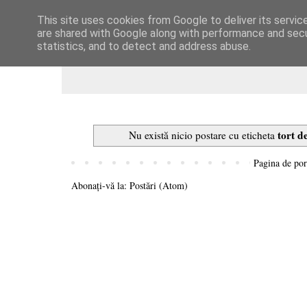
This site uses cookies from Google to deliver its servic
Dulcegarii culinare
are shared with Google along with performance and secur
statistics, and to detect and address abuse.
tort d
Nu există nicio postare cu eticheta
Pagina de por
Abonați-vă la:
Postări (Atom)