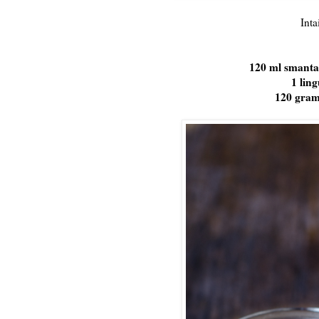
Inta
120 ml smantan
1 lin
120 gram