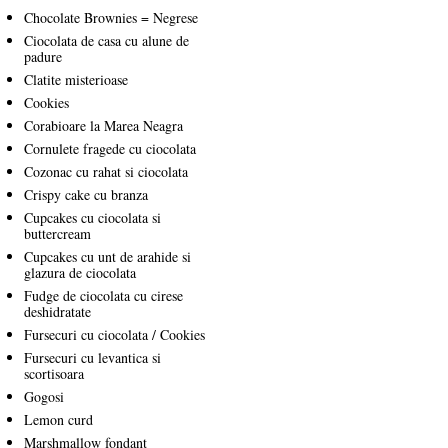
Chocolate Brownies = Negrese
Ciocolata de casa cu alune de
padure
Clatite misterioase
Cookies
Corabioare la Marea Neagra
Cornulete fragede cu ciocolata
Cozonac cu rahat si ciocolata
Crispy cake cu branza
Cupcakes cu ciocolata si
buttercream
Cupcakes cu unt de arahide si
glazura de ciocolata
Fudge de ciocolata cu cirese
deshidratate
Fursecuri cu ciocolata / Cookies
Fursecuri cu levantica si
scortisoara
Gogosi
Lemon curd
Marshmallow fondant