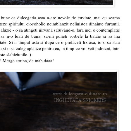
e bune ca dulcegaria asta n-are nevoie de cuvinte, mai cu seama
teze spiritului ciocoholic neimblanzit nelinistea dinainte furtunii.
 aluzie - o sa atingeti nirvana saruvand-o, fara nici o contemplatie
sa n-o luati de buna, sa-mi puneti vorbele la bataie si sa ma
tate. Si-n timpul asta si dupa ce-o prefaceti fix asa, io o sa stau
 si-o sa culeg aplauze pentru ea, in timp ce voi veti indrazni, intr-
ste slabiciunile :)
e! Merge struna, da mah daaa!