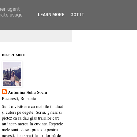
user-agent
erate usage
LEARN MORE
GOT IT
DESPRE MINE
Antonina Sofia Sociu
Bucuresti, Romania
Sunt o visătoare cu mâinile în aluat
și culori pe degete. Scriu, gătesc și
pictez ca să dau glas trăirilor care
nu încap mereu în cuvinte. Rețetele
mele sunt adesea pretexte pentru
povești, iar poveștile – o formă de