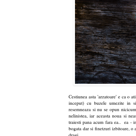
Cestiunea asta 'arzatoare' e ca o at
inceput) cu buzele umezite in si
resemneaza si nu se opun nicicum,
nelinistea, iar aceasta noua si nea
traiesti pana acum fara ea.. ea - 
bogata dar si finetzuri izbitoare, o
dragi.