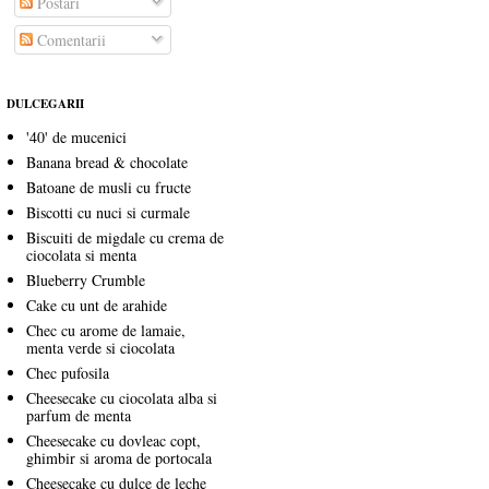
Postări
Comentarii
DULCEGARII
'40' de mucenici
Banana bread & chocolate
Batoane de musli cu fructe
Biscotti cu nuci si curmale
Biscuiti de migdale cu crema de
ciocolata si menta
Blueberry Crumble
Cake cu unt de arahide
Chec cu arome de lamaie,
menta verde si ciocolata
Chec pufosila
Cheesecake cu ciocolata alba si
parfum de menta
Cheesecake cu dovleac copt,
ghimbir si aroma de portocala
Cheesecake cu dulce de leche