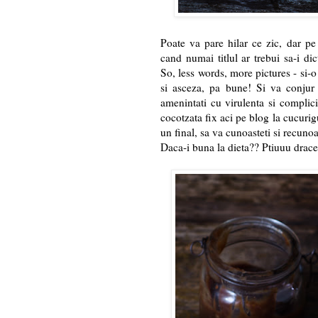
Poate va pare hilar ce zic, dar p
cand numai titlul ar trebui sa-i dic
So, less words, more pictures - si-o
si asceza, pa bune! Si va conjur 
amenintati cu virulenta si complici
cocotzata fix aci pe blog la cucurigu
un final, sa va cunoasteti si recunoa
Daca-i buna la dieta?? Ptiuuu drac