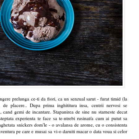
ingere prelunga ce-ti da fiori, ca un senzual sarut - furat timid (la
 de placere.. Dupa prima inghititura insa, centrii nervosi se
 cand gemi de incantare. Stapanirea de sine nu starneste decat
steptata experienta te face sa te-ntrebi rusinat/a cum ai putut sa
inghetata snickers dom'le - o avalansa de arome, cu o consistenta
 aventura pe care e musai sa vi-o daruiti macar o data voua si celor