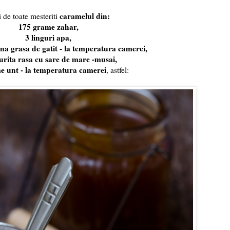
caramelul din:
i de toate mesteriti
175 grame zahar,
3 linguri apa,
a grasa de gatit - la temperatura camerei,
gurita rasa cu sare de mare -musai,
e unt - la temperatura camerei
, astfel: