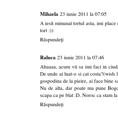
Mihaela
23 iunie 2011 la 07:05
A iesit minunat tortul asta, imi place
tort :))
Răspundeți
Raluca
23 iunie 2011 la 07:46
Ahaaaa, acum vii sa imi faci in ciu
De unde ai luat-o si cat costa?(wish li
gospodina de la pieire, ai face bine sa
Nu de alta, dar poate ma pune Bog
scapa ca pe blat :D. Noroc ca stam la
Răspundeți