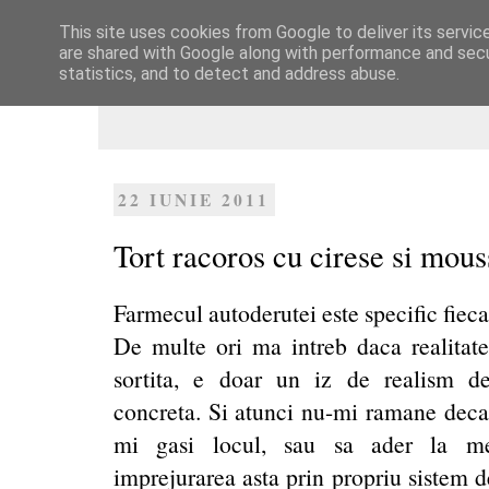
This site uses cookies from Google to deliver its servic
Dulcegarii culinare
are shared with Google along with performance and secur
statistics, and to detect and address abuse.
22 IUNIE 2011
Tort racoros cu cirese si mou
Farmecul autoderutei este specific fiecar
De multe ori ma intreb daca realitate
sortita, e doar un iz de realism de
concreta. Si atunci nu-mi ramane decat
mi gasi locul, sau sa ader la men
imprejurarea asta prin propriu sistem d