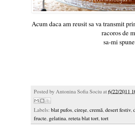
Acum daca am reusit sa va transmit prin
racoros de m
sa-mi spunet
Posted by
Antonina Sofia Sociu
at
6/22/2011 1
Labels:
blat pufos
,
cireșe
,
cremă
,
desert festiv
,
fructe
,
gelatina
,
reteta blat tort
,
tort