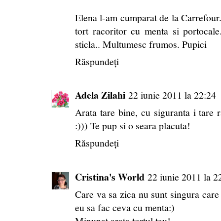
Elena l-am cumparat de la Carrefour..l
tort racoritor cu menta si portocal
sticla.. Multumesc frumos. Pupici
Răspundeți
Adela Zilahi
22 iunie 2011 la 22:24
Arata tare bine, cu siguranta i tare 
:))) Te pup si o seara placuta!
Răspundeți
Cristina's World
22 iunie 2011 la 2
Care va sa zica nu sunt singura care a
eu sa fac ceva cu menta:)
Minunat arata tortul tau!