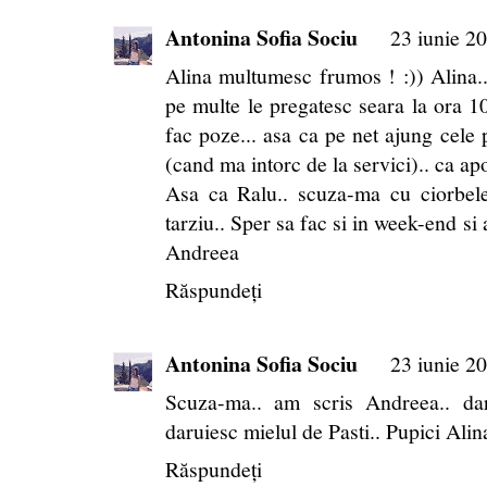
Antonina Sofia Sociu
23 iunie 20
Alina multumesc frumos ! :)) Alina..
pe multe le pregatesc seara la ora 
fac poze... asa ca pe net ajung cele 
(cand ma intorc de la servici).. ca apo
Asa ca Ralu.. scuza-ma cu ciorbele
tarziu.. Sper sa fac si in week-end si 
Andreea
Răspundeți
Antonina Sofia Sociu
23 iunie 20
Scuza-ma.. am scris Andreea.. da
daruiesc mielul de Pasti.. Pupici Alin
Răspundeți