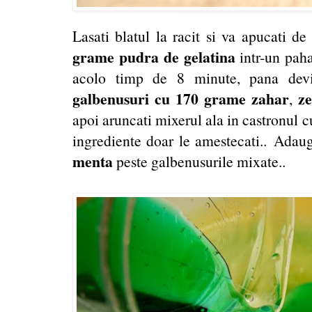
Lasati blatul la racit si va apucati 
grame pudra de gelatina
intr-un pah
acolo timp de 8 minute, pana dev
galbenusuri cu 170 grame zahar
z
,
apoi aruncati mixerul ala in castronul cu
ingrediente doar le amestecati.. Adau
menta
peste galbenusurile mixate..