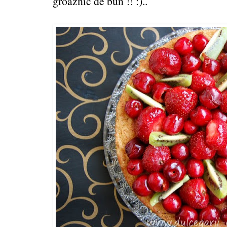
groaznic de bun !! :)..