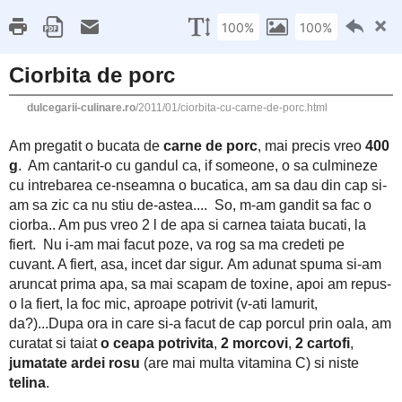
This site uses cookies from Google to deliver its 
Dulcegarii culinare
are shared with Google along with performance an
statistics, and to detect and address abuse.
LE
15 IANUARIE 2011
Ciorbita de porc
carne de porc
Am pregatit o bucata de
, mai precis vr
ca, if someone, o sa culmineze cu intrebarea ce-nseamna o buc
ca nu stiu de-astea.... So, m-am gandit sa fac o ciorba.. Am
bucati, la fiert. Nu i-am mai facut poze, va rog sa ma crede
sigur. Am adunat spuma si-am aruncat prima apa, sa mai scapam
la foc mic, aproape potrivit (v-ati lamurit, da?)...Dupa ora in 
o ceapa potrivita
2 morcovi
2 cartofi
am curatat si taiat
,
,
telina
vitamina C) si niste
.