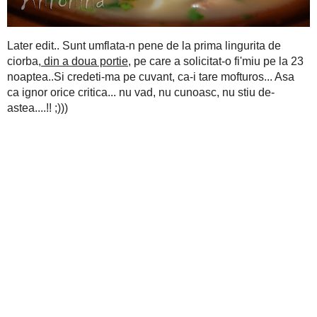
Later edit.. Sunt umflata-n pene de la prima lingurita de ciorba
o fi'miu pe la 23 noaptea..Si credeti-ma pe cuvant, ca-i tare mo
nu vad, nu cunoasc, nu stiu de-astea....!! ;)))