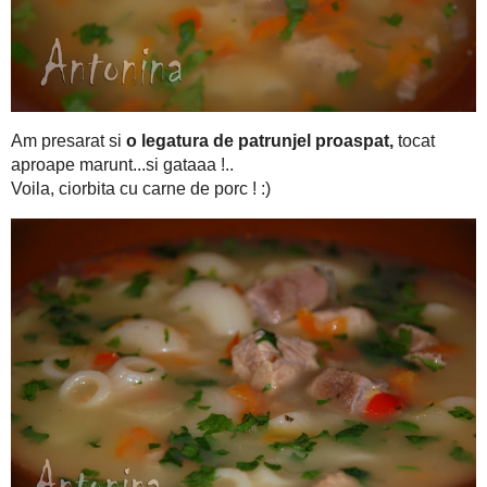
o legatura de patrunjel proaspat,
Am presarat si
toca
Voila, ciorbita cu carne de por