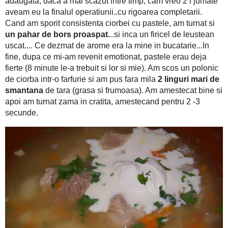
Si le-am pus la fiert..Am presarat si un praf de leustean u
simturile..Ma innebuneste leusteanul asta..suntem in love d
10
prima zi.. Dupa ce-au fiert bine toate legumele, am pus cam
conteaza de care, dar n-as pune ever fidea, la porc..Apa treb
timp, cam vreo 2 l jumate aveam eu la finalul operatiunii..cu ri
un
Cand am sporit consistenta ciorbei cu pastele, am turnat si
firicel de leustean uscat.... Ce dezmat de arome era la mine 
revenit emotionat, pastele erau deja fierte (8 minute le-a trebu
2 linguri mari de 
ciorba intr-o farfurie si am pus fara mila
Am amestecat bine si apoi am turnat zama in cratita, amesteca