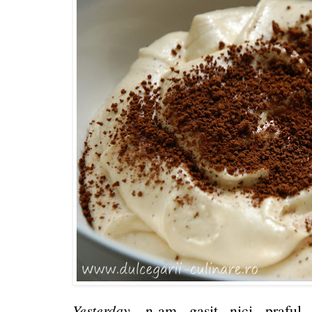
Yesterday
, n-am gasit nici prafu