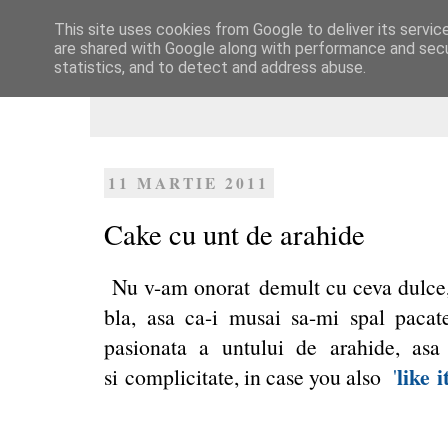
This site uses cookies from Google to deliver its servic
Dulcegarii culinare
are shared with Google along with performance and secur
statistics, and to detect and address abuse.
11 MARTIE 2011
Cake cu unt de arahide
Nu v-am onorat demult cu ceva dulce, c
bla, asa ca-i musai sa-mi spal pac
pasionata a untului de arahide, asa
like i
si complicitate, in case you also
'