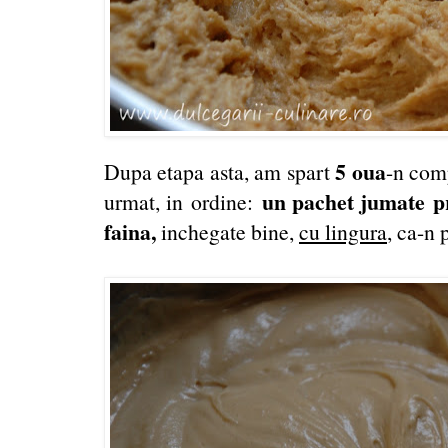
5 oua
Dupa etapa asta, am spart
-n com
un pachet jumate pr
urmat, in ordine:
faina,
inchegate bine,
cu lingura
, ca-n 