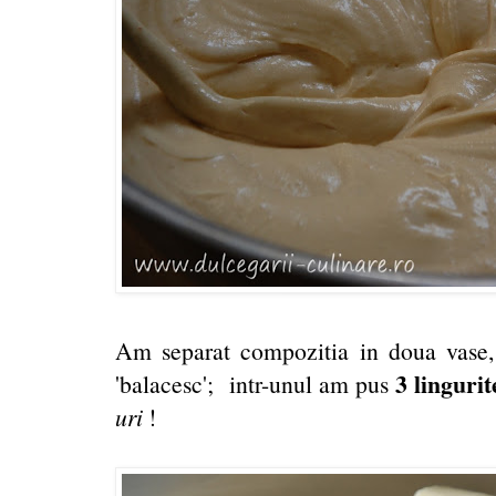
Am separat compozitia in doua vase,
3 lingurit
'balacesc'; intr-unul am pus
uri
!