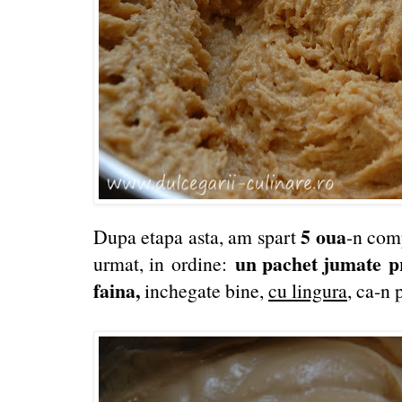
5 oua
Dupa etapa asta, am spart
-n com
un pachet jumate pr
urmat, in ordine:
faina,
inchegate bine,
cu lingura
, ca-n 