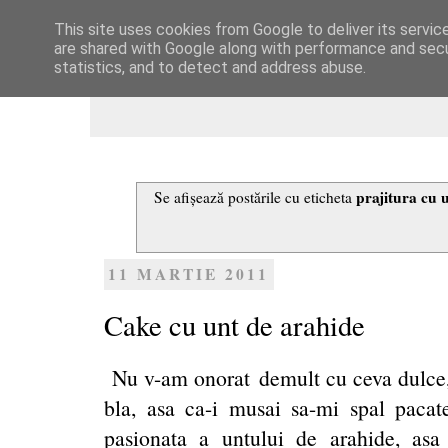
This site uses cookies from Google to deliver its servic
Dulcegarii culinare
are shared with Google along with performance and secur
statistics, and to detect and address abuse.
prajitura cu 
Se afișează postările cu eticheta
11 MARTIE 2011
Cake cu unt de arahide
Nu v-am onorat demult cu ceva dulce, c
bla, asa ca-i musai sa-mi spal pac
pasionata a untului de arahide, asa