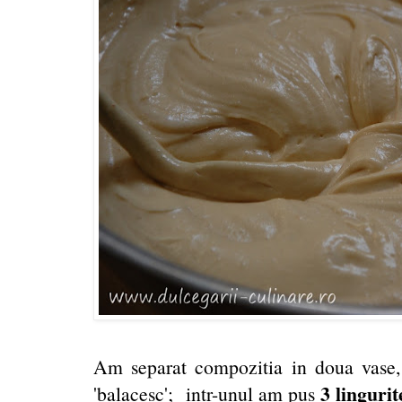
Am separat compozitia in doua vase,
3 lingurit
'balacesc'; intr-unul am pus