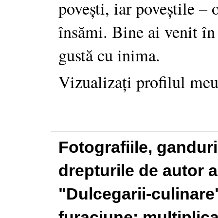
povești, iar poveștile –
însămi. Bine ai venit în
gustă cu inima.
Vizualizați profilul me
Fotografiile, gandur
drepturile de autor a
"Dulcegarii-culinare"
furaciune: multiplic