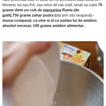
Ken
Apoi procedati asa: in bolul lui my preciouss
(asta de-l 
70 grame dintr-un cub de
margar
inalt, lasati sa cada
zahar pudra (
- musai cumparat, ca 
dat prin sita neaparat)
absolut necesar, 100 grame amidon alimentar..