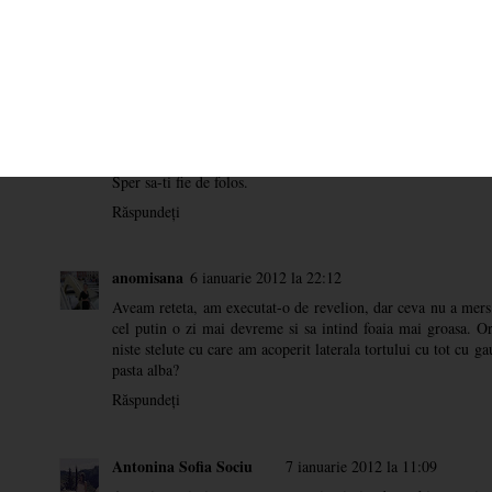
Buna!
Ce mixer ai(marca) ?
Răspundeți
Antonina Sofia Sociu
4 ianuarie 2012 la 15:41
Anonim e un Kennwood. Incerc acum sa pun link direct pe 
Sper sa-ti fie de folos.
Răspundeți
anomisana
6 ianuarie 2012 la 22:12
Aveam reteta, am executat-o de revelion, dar ceva nu a mers
cel putin o zi mai devreme si sa intind foaia mai groasa. O
niste stelute cu care am acoperit laterala tortului cu tot cu g
pasta alba?
Răspundeți
Antonina Sofia Sociu
7 ianuarie 2012 la 11:09