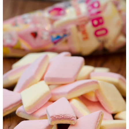
schimb Cora, Carrefour striga de la usa c-au asa ceva in batat
nuante si arome, e dupa preferinte clar. Iar daca aveti in 
cumparati marshmallow din orice aroma... nuanta e foarte usor 