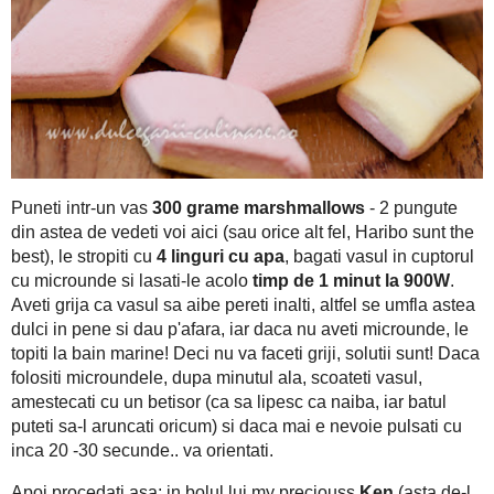
300 grame marshmallows
Puneti intr-un vas
- 2 pungute din 
4 linguri cu apa
fel, Haribo sunt the best), le stropiti cu
, ba
timp de 1 minut la 900W
lasati-le acolo
. Aveti grija ca vas
astea dulci in pene si dau p'afara, iar daca nu aveti micround
faceti griji, solutii sunt! Daca folositi microundele, dupa minut
betisor (ca sa lipesc ca naiba, iar batul puteti sa-l aruncati 
inca 20 -30 secunde.. va orientati.