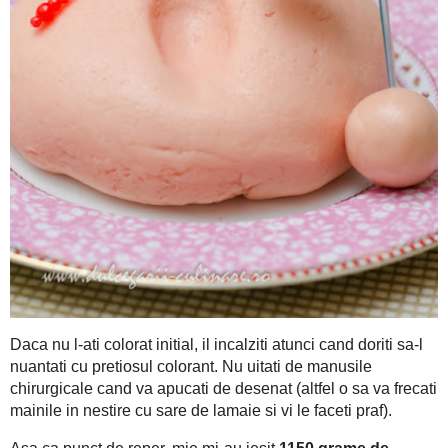
Daca nu l-ati colorat initial, il incalziti atunci cand doriti sa-l
de manusile chirurgicale cand va apucati de desenat (altfel o s
de lamaie si vi le faceti praf).
1150 grame de mar
Asa ca punct de reper, mie mi-au iesit
Pen
invelesc un tort si multe truffe delicioase cu ciocolata..
fondantul intr-un strat prea subtire, ca se evitati ruperea. 
ramane pentru diverse alte floricele, trufe si stelute...