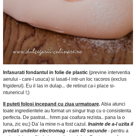
Infasurati fondantul in folie de plastic
(previne interventia ae
loc racoros (exclus frigiderul). Eu il las in dulap... de retinut ca-
Il puteti folosi incepand cu ziua urmatoare
.
Abia atunci to
trup cu o consistenta perfecta. De pastrat... hmm pai coafura re
Inainte de a-l uzita il predati undelor 
mine n-a fost cazul.
se incalzi, asa fiind si usor de modelat.. Peste un praf zdra
prin sita, ever nu uitati) intindeti fondantul cu sucitorul - 
zaharul ala fix cat considera ;). Nu-l intindeti foita de tigara, c