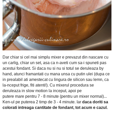
Dar chiar si cel mai simplu mixer e prevazut din nascare cu un c
sa-i spuneti pas acestui fondant. Si daca nu si nu si totul se 
mana unsa cu putin ulei (dupa ce in prealabil ati amestecat c
nceput frige, fiti atenti!). Cu mixerul procedura se derulea
putere mare pentru 7 - 8 minute (pentru un mixer normal).
daca doriti sa colorati intreaga cantitate de fonda
minute. Iar
Dupa, prafuiti masa de lucru cu
zahar pudra (direct cu
fondantul si framantati putin cu mana. Daca va lipiti, va dezlip
messy treaba asta, stiu ;)