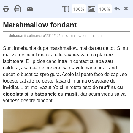
This site uses cookies from Google to deliver its 
Dulcegarii culinare
are shared with Google along with performance an
statistics, and to detect and address abuse.
LE
29 DECEMBRIE 2011
Marshmallow fondant
Sunt innebunita dupa marshmallow, mai da rau de tot! Si nu ma
cu o placere ispititoare. E lipicios cand intra in contact cu apa
aveti mana uda cand duceti o bucatica spre gura. Acolo isi poa
peste, lasand in urma o savoare de invidiat. L-ati mai vazu
ciocolata
batoanele cu musli
si la
, dar acum vreau sa va vorb