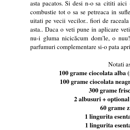
asta pacatos. Si desi n-o sa cititi aic
combustie tot o sa se petreaca in sufl
uitati pe vecii vecilor.. fiori de race
asta.. Daca o veti pune in aplicare ve
nu-i gluma nicicăcum dom'le, o nuu!
parfumuri complementare si-o pata aprin
Notati a
100 grame ciocolata alba (n
100 grame ciocolata neagra
300 grame frisc
2 albusuri + optional
60 grame z
1 lingurita esent
1 lingurita esent