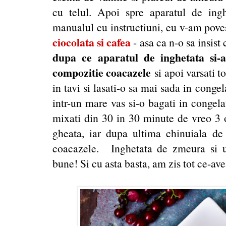
cu telul. Apoi spre aparatul de inghe
manualul cu instructiuni, eu v-am pove
ciocolata si cafea
- asa ca n-o sa insist
dupa ce aparatul de inghetata si-a
compozitie coacazele
si apoi varsati t
in tavi si lasati-o sa mai sada in congela
intr-un mare vas si-o bagati in congela
mixati din 30 in 30 minute de vreo 3 or
gheata, iar dupa ultima chinuiala de
coacazele. Inghetata de zmeura si u
bune! Si cu asta basta, am zis tot ce-av