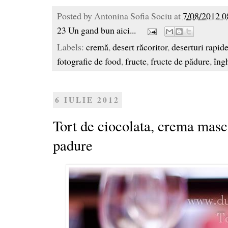
Posted by
Antonina Sofia Sociu
at
7/08/2012 0
23 Un gand bun aici...
Labels:
cremă
,
desert răcoritor
,
deserturi rapid
fotografie de food
,
fructe
,
fructe de pădure
,
îng
6 IULIE 2012
Tort de ciocolata, crema masc
padure