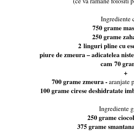
(ce va ramane folositi 
Ingrediente 
750 grame mas
250 grame zah
2 linguri pline cu e
piure de zmeura – adicatelea nist
cam 70 gra
+
700 grame zmeura -
aranjate p
100 grame cirese deshidratate imb
Ingrediente 
250 grame cioco
375 grame smantana 