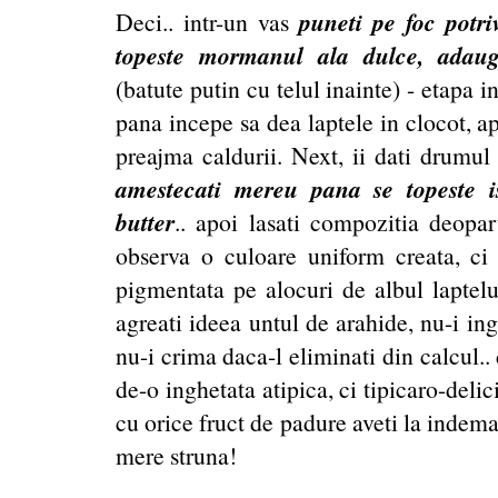
puneti pe foc potriv
Deci.. intr-un vas
topeste mormanul ala dulce, adaug
(batute putin cu telul inainte) - etapa 
pana incepe sa dea laptele in clocot, apo
preajma caldurii. Next, ii dati drumul
amestecati mereu pana se topeste 
butter
.. apoi lasati compozitia deopart
observa o culoare uniform creata, ci
pigmentata pe alocuri de albul laptelu
agreati ideea untul de arahide, nu-i ing
nu-i crima daca-l eliminati din calcul.
de-o inghetata atipica, ci tipicaro-deli
cu orice fruct de padure aveti la indem
mere struna!