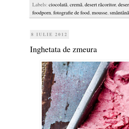
Labels:
ciocolată
,
cremă
,
desert răcoritor
,
deser
foodporn
,
fotografie de food
,
mousse
,
smântân
8 IULIE 2012
Inghetata de zmeura