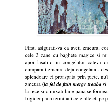
First, asigurati-va ca aveti zmeura, co
cele 3 zane cu baghete magice si mini
apoi lasati-o in congelator cateva 
cumparati zmeura deja congelata - desi 
splendoare ei proaspata prin piete, nu
la fel de fain merge treaba s
zmeura (
la rece si-o mixati bine pana se formeaz
frigider pana terminati celelalte etape 