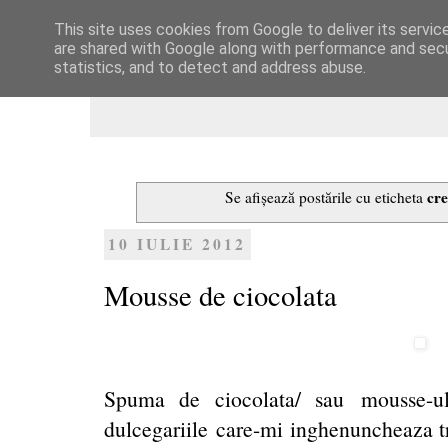
This site uses cookies from Google to deliver its servic
Dulcegarii culinare
are shared with Google along with performance and secur
statistics, and to detect and address abuse.
cr
Se afișează postările cu eticheta
10 IULIE 2012
Mousse de ciocolata
Spuma de ciocolata/ sau mousse-u
dulcegariile care-mi inghenuncheaza tr