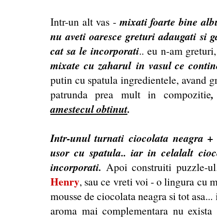
mixati foarte bine alb
Intr-un alt vas -
nu aveti oaresce greturi adaugati si g
cat sa le incorporati
.. eu n-am greturi
mixate cu zaharul in vasul ce contine
putin cu spatula ingredientele, avand gr
patrunda prea mult in compozitie
amestecul obtinut
.
Intr-unul turnati ciocolata neagra + 
usor cu spatula.. iar in celalalt cio
incorporati.
Apoi construiti puzzle-ul
Henry
, sau ce vreti voi - o lingura cu 
mousse de ciocolata neagra si tot asa... 
aroma mai complementara nu exista 