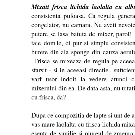
Mixati frisca lichida laolalta cu al
consistenta pufoasa. Ca regula general
congelator, nu camara. Nu aveti nevoie 
putere se lasa batuta de mixer, parol!
taie dom'le, ci pur si simplu consisten
burete din ala sponge din cauza aerul
Frisca se mixeaza de regula pe aceeas
sfarsit - si in aceeasi directie.. sufici
varf usor indoit la vedere atunci c
mixerului din ea. De data asta, nu uitat
cu frisca, da?
Dupa ce compozitia de lapte si unt de ar
vas mare laolalta cu frisca lichida mixa
esenta de vanilie si piureul de zmeura