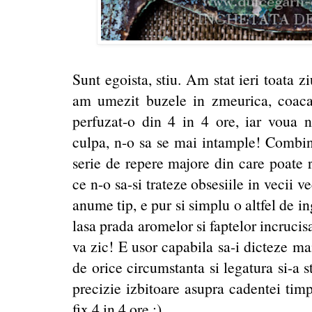
Sunt egoista, stiu. Am stat ieri toata z
am umezit buzele in zmeurica, coaca
perfuzat-o din 4 in 4 ore, iar voua
culpa, n-o sa se mai intample! Combin
serie de repere majore din care poate re
ce n-o sa-si trateze obsesiile in vecii 
anume tip, e pur si simplu o altfel de in
lasa prada aromelor si faptelor incrucis
va zic! E usor capabila sa-i dicteze mai
de orice circumstanta si legatura si-a s
precizie izbitoare asupra cadentei tim
fix 4 in 4 ore ;).