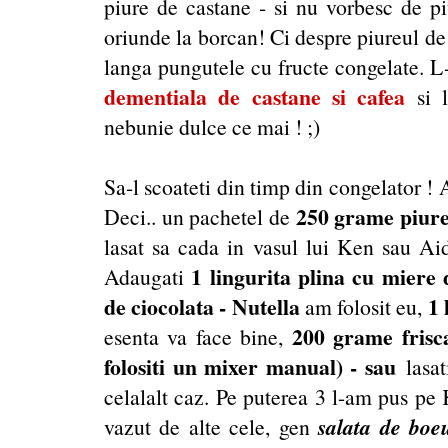
piure de castane - si nu vorbesc de pi
oriunde la borcan! Ci despre piureul de 
langa pungutele cu fructe congelate. L-
dementiala de castane si cafea
si 
nebunie dulce ce mai ! ;)
Sa-l scoateti din timp din congelator ! A
250 grame piure
Deci.. un pachetel de
lasat sa cada in vasul lui Ken sau Aid,
1 lingurita plina cu miere 
Adaugati
de ciocolata - Nutella
1 
am folosit eu,
200 grame frisca
esenta va face bine,
folositi un mixer manual) - sau
lasat
celalalt caz. Pe puterea 3 l-am pus pe 
salata de boe
vazut de alte cele, gen