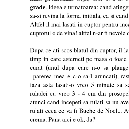
grade
. Ideea e urmatoarea: cand atinget
sa-si revina la forma initiala, ca si cand
Altfel il mai lasati in cuptor pentru in
cuptorul e de vina! altfel n-ar fi nevoie 
Dupa ce ati scos blatul din cuptor, il l
timp in care asterneti pe masa o foaie 
curat (unul dupa care n-o sa plange
parerea mea e c-o sa-l aruncati), rast
faza asta lasati-o vreo 5 minute sa se
ruladei cu vreo 3 - 4 cm din prosopel 
atunci cand incepeti sa rulati sa nu avet
rulati ceea ce va fi Buche de Noel... A
crema. Pana aici e ok, da?