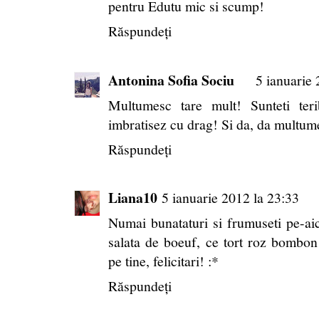
pentru Edutu mic si scump!
Răspundeți
Antonina Sofia Sociu
5 ianuarie 
Multumesc tare mult! Sunteti ter
imbratisez cu drag! Si da, da multumes
Răspundeți
Liana10
5 ianuarie 2012 la 23:33
Numai bunataturi si frumuseti pe-aic
salata de boeuf, ce tort roz bombon 
pe tine, felicitari! :*
Răspundeți