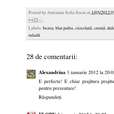
Posted by
Antonina Sofia Sociu
at
1/03/2012 0
Labels:
bezea
,
blat pufos
,
ciocolată
,
cremă
,
dul
ruladă
28 de comentarii:
Alexandrina
3 ianuarie 2012 la 20:0
E perfecta! E chiar prajitura prajitur
pentru prezentare!
Răspundeți