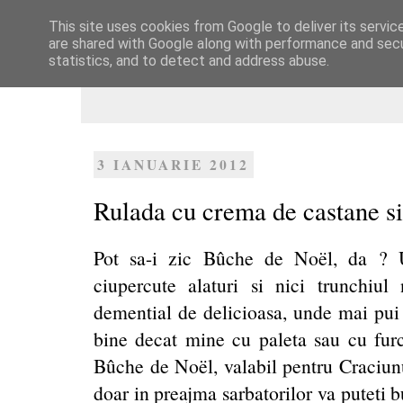
This site uses cookies from Google to deliver its servic
Dulcegarii culinare
are shared with Google along with performance and secur
statistics, and to detect and address abuse.
3 IANUARIE 2012
Rulada cu crema de castane si
Pot sa-i zic Bûche de Noël, da ? U
ciupercute alaturi si nici trunchiu
demential de delicioasa, unde mai pui c
bine decat mine cu paleta sau cu furcu
Bûche de Noël, valabil pentru Craciunu
doar in preajma sarbatorilor va puteti 