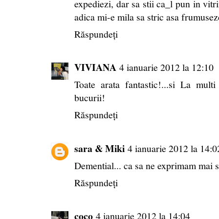
expediezi, dar sa stii ca_l pun in vitr
adica mi-e mila sa stric asa frumuseze
Răspundeți
VIVIANA
4 ianuarie 2012 la 12:10
Toate arata fantastic!...si La mult
bucurii!
Răspundeți
sara & Miki
4 ianuarie 2012 la 14:0
Demential... ca sa ne exprimam mai sic
Răspundeți
coco
4 ianuarie 2012 la 14:04