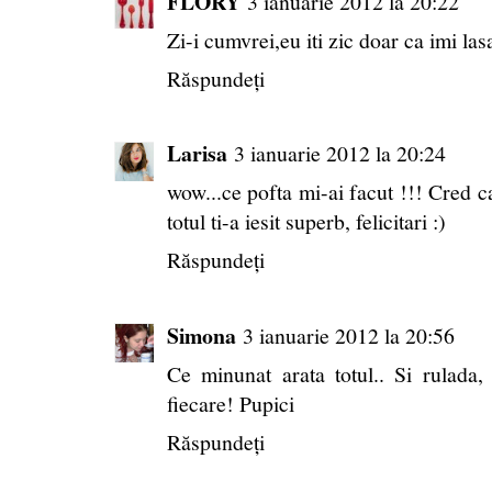
FLORY
3 ianuarie 2012 la 20:22
Zi-i cumvrei,eu iti zic doar ca imi la
Răspundeți
Larisa
3 ianuarie 2012 la 20:24
wow...ce pofta mi-ai facut !!! Cred c
totul ti-a iesit superb, felicitari :)
Răspundeți
Simona
3 ianuarie 2012 la 20:56
Ce minunat arata totul.. Si rulada, s
fiecare! Pupici
Răspundeți