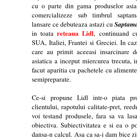
cu o parte din gama produselor asia
comercializeze sub timbrul saptama
Saptama
lansare ce debuteaza astazi cu
reteaua Lidl
in toata
,
continuand c
SUA, Italiei, Frantei si Greciei. In ca
care au primit aceeasi insarcinare 
asiatica a inceput miercurea trecuta, 
facut aparitia cu pachetele cu alimente 
semipreparate.
Ce-si propune Lidl intr-o piata pr
clientului, rapotului calitate-pret, ree
voi testand produsele, fara sa va lasa
obiectiva. Subiectivitatea e si ea o p
dansa-n calcul. Asa ca sa-i dam bice zic