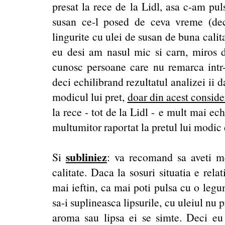
presat la rece de la Lidl, asa c-am pul
susan ce-l posed de ceva vreme (dec
lingurite cu ulei de susan de buna calit
eu desi am nasul mic si carn, miros d
cunosc persoane care nu remarca intr-o
deci echilibrand rezultatul analizei ii 
modicul lui pret
,
doar din acest conside
la rece - tot de la Lidl - e mult mai ech
multumitor raportat la pretul lui modic d
subliniez
Si
: va recomand sa aveti me
calitate. Daca la sosuri situatia e rel
mai ieftin, ca mai poti pulsa cu o legu
sa-i suplineasca lipsurile, cu uleiul nu p
aroma sau lipsa ei se simte. Deci e