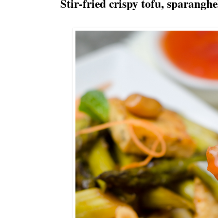
Stir-fried crispy tofu, sparangh