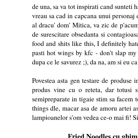
de una, sa va tot inspirati cand sunteti
vreau sa cad in capcana unui personaj 
al dracu' dom' Mitica, va zic de p'acum
de surescitare obsedanta si contagioas
food and shits like this, I definitely h
pasti hot wings by kfc - don't slap my 
dupa ce le savurez ;), da na, am si eu c
Povestea asta gen testare de produse i
produs vine cu o reteta, dar totusi 
semipreparate in tigaie stim sa facem t
things dle, macar asa de amoru artei as
lampioanelor s'om vedea ce-o mai fi! Si
Fried Noodles cu ghimb