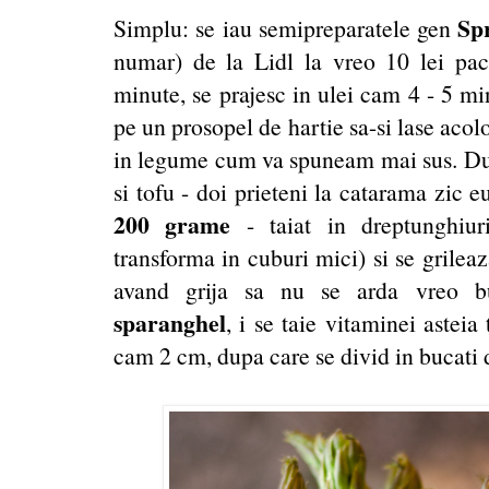
Spr
Simplu: se iau semipreparatele gen
numar) de la Lidl la vreo 10 lei pa
minute, se prajesc in ulei cam 4 - 5 mi
pe un prosopel de hartie sa-si lase aco
in legume cum va spuneam mai sus. Dup
si tofu - doi prieteni la catarama zic e
200 grame
- taiat in dreptunghiuri
transforma in cuburi mici) si se grile
avand grija sa nu se arda vreo b
sparanghel
, i se taie vitaminei asteia
cam 2 cm, dupa care se divid in bucati 