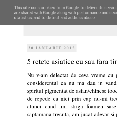
This site uses cookies from Google to deliver its servic
Dulcegarii culinare
are shared with Google along with performance and secur
statistics, and to detect and address abuse.
30 IANUARIE 2012
5 retete asiatice cu sau fara t
Nu v-am delectat de ceva vreme cu pr
considerentul ca nu ma dau in vand
spiritul pigmentat de asian/chinese food
de repede ca nici prin cap nu-mi trec
atunci cand imi striga foamea sase
saptamana trecuta, am jucat adevar si