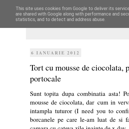
This site uses cookies from Google to deliver its servic
Dulcegarii culinare
are shared with Google along with performance and secur
statistics, and to detect and address abuse.
6 IANUARIE 2012
Tort cu mousse de ciocolata, p
portocale
Sunt topita dupa combinatia asta! Po
mousse de ciocolata, dar cum in verva 
intampla tuturor (I need you to confi
borcanele pe care le-am luat de si fa
camara cu cateva zile inainte de x day..