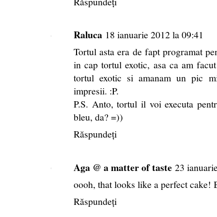
Răspundeți
Raluca
18 ianuarie 2012 la 09:41
Tortul asta era de fapt programat pen
in cap tortul exotic, asa ca am fa
tortul exotic si amanam un pic m
impresii. :P.
P.S. Anto, tortul il voi executa pent
bleu, da? =))
Răspundeți
Aga @ a matter of taste
23 ianuari
oooh, that looks like a perfect cake! 
Răspundeți