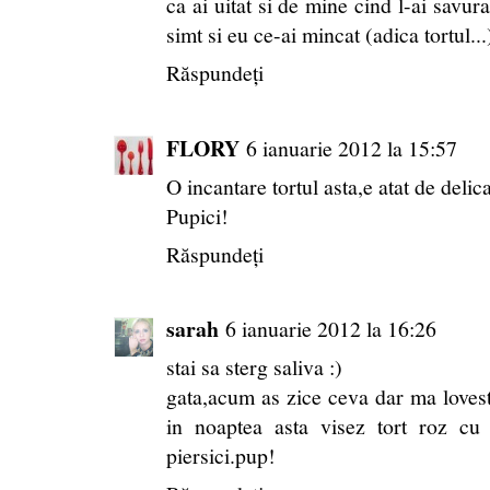
ca ai uitat si de mine cind l-ai savur
simt si eu ce-ai mincat (adica tortul...
Răspundeți
FLORY
6 ianuarie 2012 la 15:57
O incantare tortul asta,e atat de delica
Pupici!
Răspundeți
sarah
6 ianuarie 2012 la 16:26
stai sa sterg saliva :)
gata,acum as zice ceva dar ma loveste 
in noaptea asta visez tort roz c
piersici.pup!