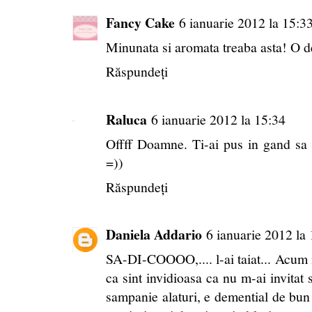
Fancy Cake
6 ianuarie 2012 la 15:3
Minunata si aromata treaba asta! O de
Răspundeți
Raluca
6 ianuarie 2012 la 15:34
Offff Doamne. Ti-ai pus in gand sa
=))
Răspundeți
Daniela Addario
6 ianuarie 2012 la
SA-DI-COOOO,.... l-ai taiat... Acum n
ca sint invidioasa ca nu m-ai invitat 
sampanie alaturi, e demential de bun si