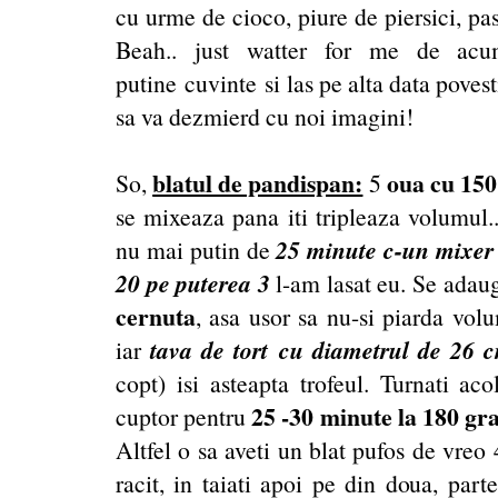
cu urme de cioco, piure de piersici, pas
Beah.. just watter for me de acu
putine cuvinte si las pe alta data poves
sa va dezmierd cu noi imagini!
blatul de pandispan:
oua cu 150
So,
5
se mixeaza pana iti tripleaza volumul.
25 minute c-un mixer
nu mai putin de
20 pe puterea 3
l-am lasat eu. Se adaug
cernuta
, asa usor sa nu-si piarda volu
tava de tort cu diametrul de 26 
iar
copt) isi asteapta trofeul. Turnati aco
25 -30 minute la 180 gr
cuptor pentru
Altfel o sa aveti un blat pufos de vreo 
racit, in taiati apoi pe din doua, par