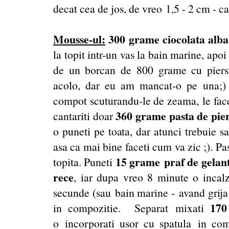
decat cea de jos, de vreo 1,5 - 2 cm - ca
Mousse-ul:
300 grame ciocolata alba 
la topit intr-un vas la bain marine, apoi
de un borcan de 800 grame cu piersi
acolo, dar eu am mancat-o pe una;) D
compot scuturandu-le de zeama, le facet
360 grame pasta de pier
cantariti doar
o puneti pe toata, dar atunci trebuie sa
asa ca mai bine faceti cum va zic ;). Pa
15 grame praf de gelant
topita. Puneti
rece
, iar dupa vreo 8 minute o incal
secunde (sau bain marine - avand grija s
170
in compozitie. Separat mixati
o incorporati usor cu spatula in comp