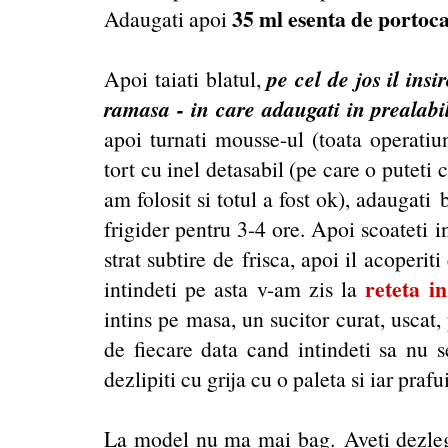
35 ml esenta de portoca
Adaugati apoi
pe cel de jos il ins
Apoi taiati blatul,
ramasa - in care adaugati in prealabi
apoi turnati mousse-ul (toata operatiu
tort cu inel detasabil (pe care o puteti 
am folosit si totul a fost ok), adaugati 
frigider pentru 3-4 ore. Apoi scoateti i
strat subtire de frisca, apoi il acoper
reteta i
intindeti pe asta v-am zis la
intins pe masa, un sucitor curat, uscat, 
de fiecare data cand intindeti sa nu s
dezlipiti cu grija cu o paleta si iar praf
La model nu ma mai bag. Aveti dezlegar