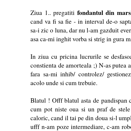
fondantul din mar
Ziua 1.. pregatiti
cand va fi sa fie - in interval de-o sa
sa-i zic o luna, dar nu l-am gazduit eve
asa ca-mi inghit vorba si strig in gura ma
In ziua cu pricina lucrurile se desfasoa
constienta de amorteala ;) N-as putea al
fara sa-mi inhib/ controlez/ gestionez
acolo unde si cum trebuie.
Blatul ! Offf blatul asta de pandispan 
cum pot niste oua si un praf de stele
caloric, cand il tai pe din doua si-l um
ufff n-am poze intermediare, c-am rob