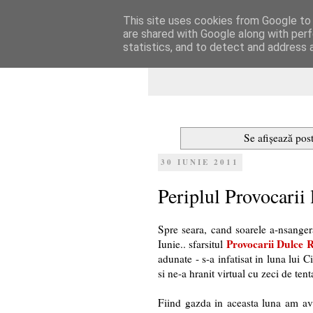
This site uses cookies from Google to d
Dulcegarii culin
are shared with Google along with perf
statistics, and to detect and address 
Se afișează post
30 IUNIE 2011
Periplul Provocarii
Spre seara, cand soarele a-nsangera
Provocarii Dulce 
Iunie.. sfarsitul
adunate
- s-a infatisat in luna lui
si ne-a hranit virtual cu zeci de tent
Fiind gazda in aceasta luna am av