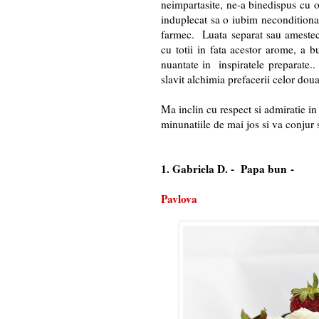
neimpartasite, ne-a binedispus cu o
induplecat sa o iubim neconditionat
farmec. Luata separat sau ameste
cu totii in fata acestor arome, a b
nuantate in inspiratele preparate.
slavit alchimia prefacerii celor doua
Ma inclin cu respect si admiratie in 
minunatiile de mai jos si va conjur s
1. Gabriela D. -
Papa bun
-
Pavlova