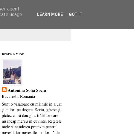
user-agent
erate usage
LEARN MORE
GOT IT
DESPRE MINE
Antonina Sofia Sociu
Bucuresti, Romania
Sunt o visătoare cu mâinile în aluat
și culori pe degete. Scriu, gătesc și
pictez ca să dau glas trăirilor care
nu încap mereu în cuvinte. Rețetele
mele sunt adesea pretexte pentru
povești, iar poveștile – o formă de