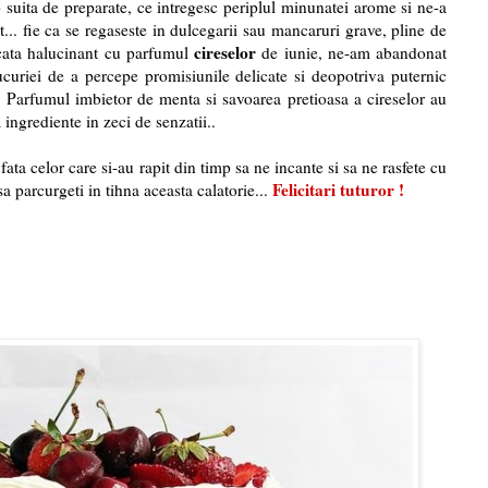
 suita de preparate, ce intregesc periplul minunatei arome si ne-a
... fie ca se regaseste in dulcegarii sau mancaruri grave, pline de
cireselor
cata halucinant cu parfumul
de iunie, ne-am abandonat
ucuriei de a percepe promisiunile delicate si deopotriva puternic
. Parfumul imbietor de menta si savoarea pretioasa a cireselor au
 ingrediente in zeci de senzatii..
fata celor care si-au rapit din timp sa ne incante si sa ne rasfete cu
Felicitari tuturor !
a parcurgeti in tihna aceasta calatorie...