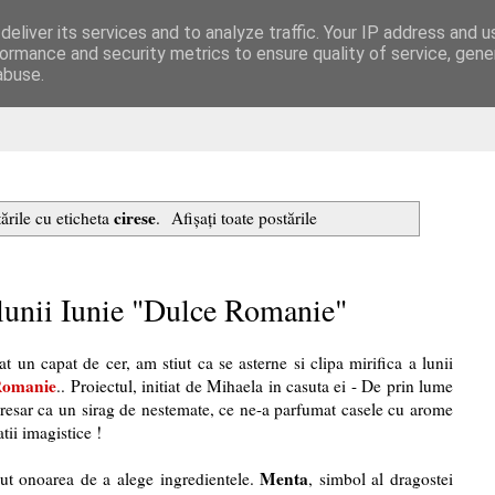
eliver its services and to analyze traffic. Your IP address and 
are
ormance and security metrics to ensure quality of service, gen
abuse.
cirese
ările cu eticheta
.
Afișați toate postările
 lunii Iunie "Dulce Romanie"
t un capat de cer, am stiut ca se asterne si clipa mirifica a lunii
Romanie
.. Proiectul, initiat de Mihaela in casuta ei -
De prin lume
 Ciresar ca un sirag de nestemate, ce ne-a parfumat casele cu arome
atii imagistice !
Menta
ut onoarea de a alege ingredientele.
, simbol al dragostei