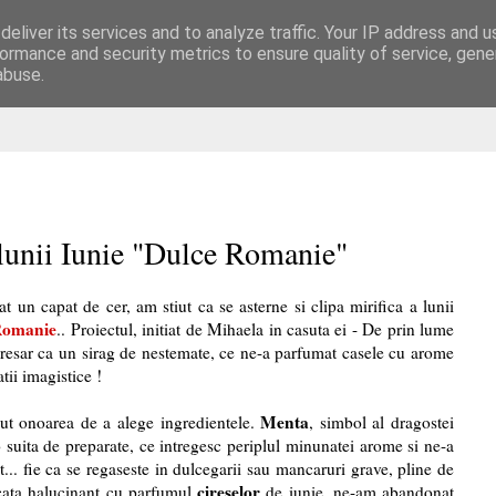
eliver its services and to analyze traffic. Your IP address and 
are
ormance and security metrics to ensure quality of service, gen
abuse.
 lunii Iunie "Dulce Romanie"
t un capat de cer, am stiut ca se asterne si clipa mirifica a lunii
Romanie
.. Proiectul, initiat de Mihaela in casuta ei -
De prin lume
 Ciresar ca un sirag de nestemate, ce ne-a parfumat casele cu arome
atii imagistice !
Menta
ut onoarea de a alege ingredientele.
, simbol al dragostei
 suita de preparate, ce intregesc periplul minunatei arome si ne-a
... fie ca se regaseste in dulcegarii sau mancaruri grave, pline de
cireselor
cata halucinant cu parfumul
de iunie, ne-am abandonat