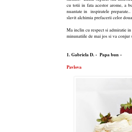
cu totii in fata acestor arome, a b
nuantate in inspiratele preparate.
slavit alchimia prefacerii celor doua
Ma inclin cu respect si admiratie in 
minunatiile de mai jos si va conjur s
1. Gabriela D. -
Papa bun
-
Pavlova