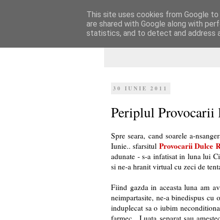
This site uses cookies from Google to d
Dulcegarii culin
are shared with Google along with perf
statistics, and to detect and address 
30 IUNIE 2011
Periplul Provocarii
Spre seara, cand soarele a-nsangera
Provocarii Dulce 
Iunie.. sfarsitul
adunate
- s-a infatisat in luna lui
si ne-a hranit virtual cu zeci de tent
Fiind gazda in aceasta luna am av
neimpartasite, ne-a binedispus cu o
induplecat sa o iubim neconditionat
farmec. Luata separat sau ameste