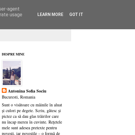
user-agent
erate usage
LEARN MORE
GOT IT
DESPRE MINE
Antonina Sofia Sociu
Bucuresti, Romania
Sunt o visătoare cu mâinile în aluat
și culori pe degete. Scriu, gătesc și
pictez ca să dau glas trăirilor care
nu încap mereu în cuvinte. Rețetele
mele sunt adesea pretexte pentru
povești, iar poveștile – o formă de