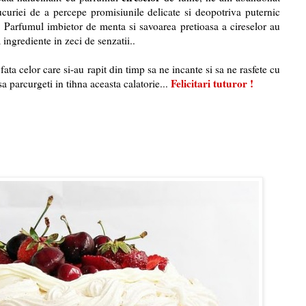
ucuriei de a percepe promisiunile delicate si deopotriva puternic
. Parfumul imbietor de menta si savoarea pretioasa a cireselor au
 ingrediente in zeci de senzatii..
fata celor care si-au rapit din timp sa ne incante si sa ne rasfete cu
Felicitari tuturor !
a parcurgeti in tihna aceasta calatorie...