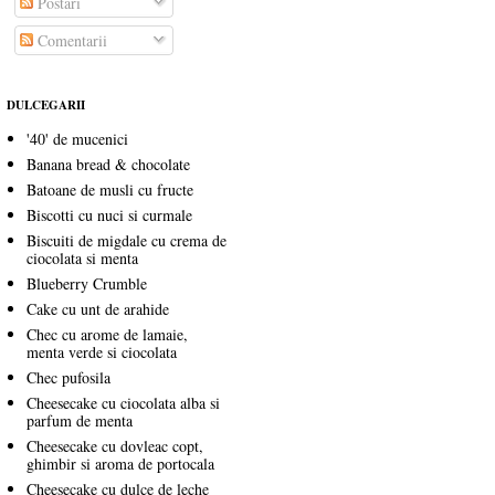
Postări
Comentarii
DULCEGARII
'40' de mucenici
Banana bread & chocolate
Batoane de musli cu fructe
Biscotti cu nuci si curmale
Biscuiti de migdale cu crema de
ciocolata si menta
Blueberry Crumble
Cake cu unt de arahide
Chec cu arome de lamaie,
menta verde si ciocolata
Chec pufosila
Cheesecake cu ciocolata alba si
parfum de menta
Cheesecake cu dovleac copt,
ghimbir si aroma de portocala
Cheesecake cu dulce de leche