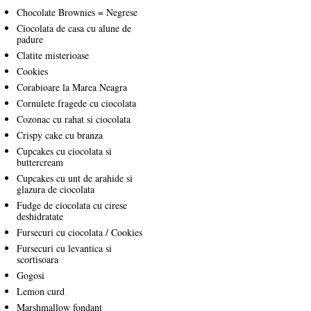
Chocolate Brownies = Negrese
Ciocolata de casa cu alune de
padure
Clatite misterioase
Cookies
Corabioare la Marea Neagra
Cornulete fragede cu ciocolata
Cozonac cu rahat si ciocolata
Crispy cake cu branza
Cupcakes cu ciocolata si
buttercream
Cupcakes cu unt de arahide si
glazura de ciocolata
Fudge de ciocolata cu cirese
deshidratate
Fursecuri cu ciocolata / Cookies
Fursecuri cu levantica si
scortisoara
Gogosi
Lemon curd
Marshmallow fondant